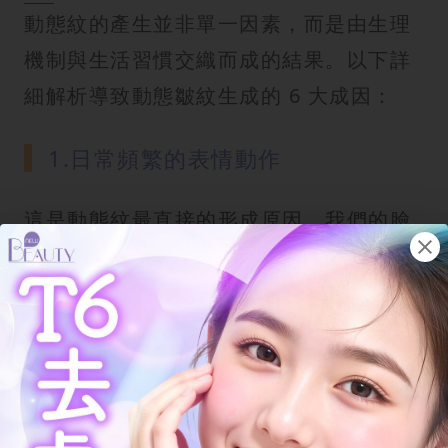
動態紋的產生並非單一因素，而是由生理
機制與生活習慣交織而成的結果。以下詳
細解析導致動態皺紋生成的 6 大成因：
1.日常頻繁的表情動作
這是動態紋最直接的形成原因。我們的臉
部擁有超過 40 塊精密的表情肌肉，每當
我們微笑、皺眉或大笑時，臉部表情肌肉
活動就會拉扯覆蓋其上的皮膚。如果你有
慣性皺眉或挑眉的習慣，特定的面部肌肉
會長期處於高張力狀態，導致該部位的皮
膚反覆折疊。這種重複性的物理擠壓，就