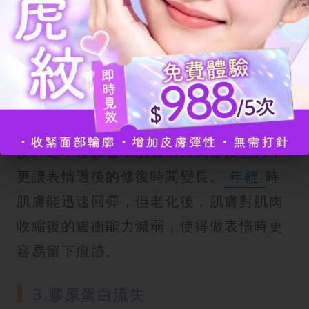
像反覆折疊一張紙，最終會讓產生的摺痕
固定下來。
2.年齡增長
隨著年齡增長，人體的新陳代謝速度會減
慢。這不僅影響了肌膚的自我修復能力，
更讓表情過後的修復時間變長。
年輕
時
肌膚能迅速回彈，但老化後，肌膚對肌肉
收縮後的緩衝能力減弱，使得做表情時更
容易留下痕跡。
3.膠原蛋白流失