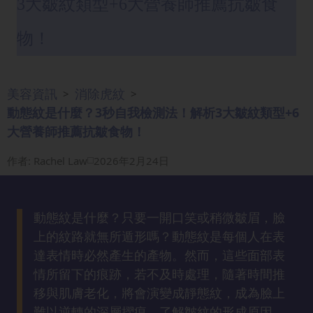
3大皺紋類型+6大營養師推薦抗皺食
眼
袋
物！
知
識
美容資訊
消除虎紋
>
>
生
動態紋是什麼？3秒自我檢測法！解析3大皺紋類型+6
髮
大營養師推薦抗皺食物！
解
密
作者
:
Rachel Law
2026年2月24日
去
印
動態紋是什麼？只要一開口笑或稍微皺眉，臉
知
上的紋路就無所遁形嗎？動態紋是每個人在表
識
達表情時必然產生的產物。然而，這些面部表
情所留下的痕跡，若不及時處理，隨著時間推
瘦
移與肌膚老化，將會演變成靜態紋，成為臉上
面
難以逆轉的深層摺痕。了解皺紋的形成原因，