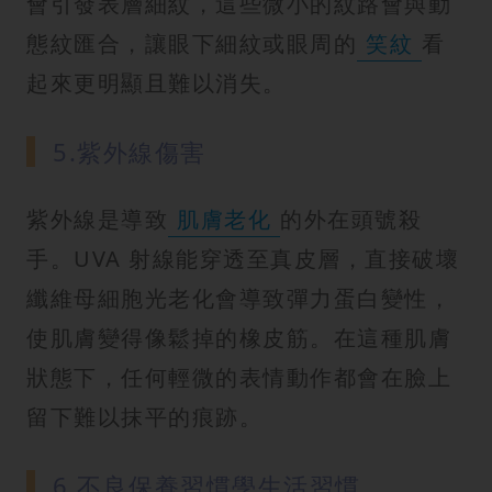
會引發表層細紋，這些微小的紋路會與動
態紋匯合，讓眼下細紋或眼周的
笑紋
看
起來更明顯且難以消失。
5.紫外線傷害
紫外線是導致
肌膚老化
的外在頭號殺
手。UVA 射線能穿透至真皮層，直接破壞
纖維母細胞光老化會導致彈力蛋白變性，
使肌膚變得像鬆掉的橡皮筋。在這種肌膚
狀態下，任何輕微的表情動作都會在臉上
留下難以抹平的痕跡。
6.不良保養習慣學生活習慣