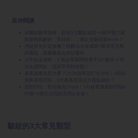
延伸閱讀
去皺紋醫美指南：必知3大皺紋成因+4個不開刀就
能逆轉肌齡的「黑科技」，邊款去皺紋最Work？
虎紋填充針定做機？拆解法令紋成因+醫美填充劑
的風險，推薦最新去虎紋療程
川字紋全攻略：3 個必學眉間按摩手法+教你 4 招
淡化眉間紋，找回平滑好命額！
鼻基底填充是什麼？2026別再盲打法令紋！4招自
測鼻基底凹陷，3大鼻基底填充方案點揀好？
面部凹陷：初老徵兆Check！5分鐘看懂面部凹陷6
特徵+5個方法找回澎潤少女臉！
皺紋的3大常見類型