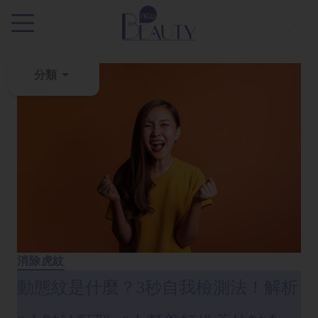
.
分類
粉
刺
黑
頭
百
科
美
白
消除虎紋
去
動態紋是什麼？3秒自我檢測法！解析
斑