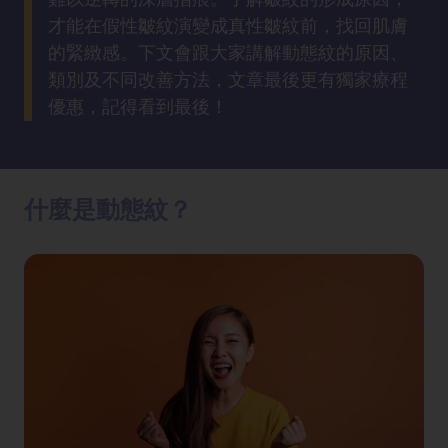
方
才能在假性皺紋演變成真性皺紋前，找回肌膚
法
的緊緻感。下文會跟大家講解動態紋的原因、
類別及不同改善方法，文章最後更有獨家療程
鼻
優惠，記得看到最後！
鼾
解
決
什麼是動態紋？
減
肥
全
攻
略
消
除
虎