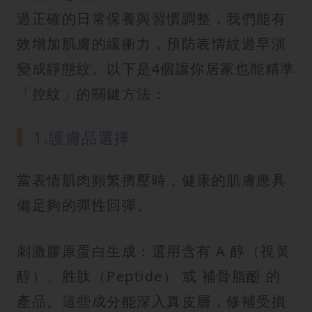
過正確的日常保養與習慣調整，我們能有
效增加肌膚的緩衝力，預防表情紋過早演
變成靜態紋。以下是4個讓你居家也能精準
「控紋」的關鍵方法：
1.護膚品選擇
當表情肌肉頻繁擠壓時，健康的肌膚應具
備足夠的彈性回彈。
刺激膠原蛋白生成：選用含有 A 醇（視黃
醇）、胜肽（Peptide） 或 補骨脂酚 的
產品。這些成分能深入真皮層，修補受損