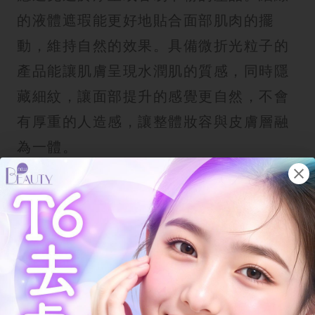
的液體遮瑕能更好地貼合面部肌肉的擺
動，維持自然的效果。具備微折光粒子的
產品能讓肌膚呈現水潤肌的質感，同時隱
藏細紋，讓面部提升的感覺更自然，不會
有厚重的人造感，讓整體妝容與皮膚層融
為一體。
搭配修容秘技與收緊下顎線
提亮的同時需要適度陰影配合，在下顎線
位置輕輕掃上修容粉，能令輪廓更加分
明。修容應由腮骨掃往頸部，以收緊鬆弛
的視覺界線，令側面輪廓線條更俐落。正