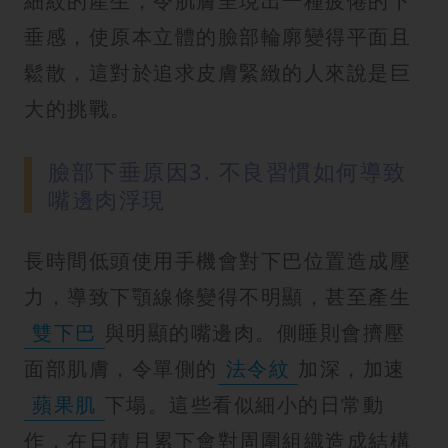
細紋的產生，令肌膚呈現出一種疲倦的下
垂感，使原本立體的臉部輪廓變得平面且
鬆散，這對於追求皮膚緊緻的人來說是巨
大的挑戰。
臉部下垂原因3. 不良習慣如何導致
嘴邊肉浮現
長時間低頭使用手機會對下巴位置造成壓
力，導致下顎線條變得不明顯，甚至產生
雙下巴
與明顯的嘴邊肉。側睡則會擠壓
面部肌膚，令單側的
法令紋
加深，加速
蘋果肌
下塌。這些看似細小的日常動
作，在日積月累下會對周圍組織造成結構