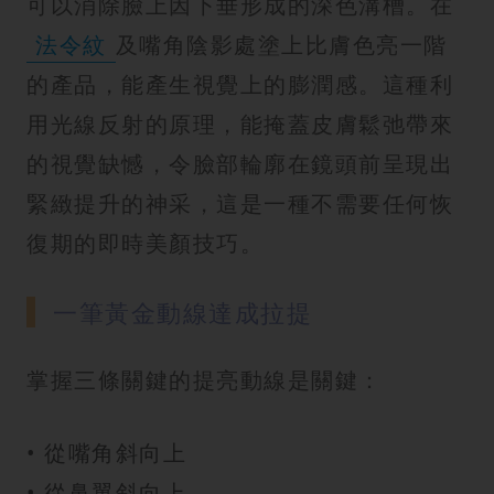
可以消除臉上因下垂形成的深色溝槽。在
法令紋
及嘴角陰影處塗上比膚色亮一階
的產品，能產生視覺上的膨潤感。這種利
用光線反射的原理，能掩蓋皮膚鬆弛帶來
的視覺缺憾，令臉部輪廓在鏡頭前呈現出
緊緻提升的神采，這是一種不需要任何恢
復期的即時美顏技巧。
一筆黃金動線達成拉提
掌握三條關鍵的提亮動線是關鍵：
• 從嘴角斜向上
• 從鼻翼斜向上