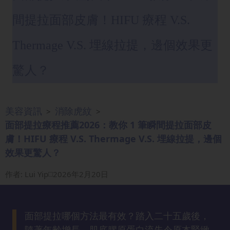
眼
間提拉面部皮膚！HIFU 療程 V.S.
袋
知
Thermage V.S. 埋線拉提，邊個效果更
識
驚人？
生
髮
解
美容資訊
消除虎紋
>
>
密
面部提拉療程推薦2026：教你 1 筆瞬間提拉面部皮
膚！HIFU 療程 V.S. Thermage V.S. 埋線拉提，邊個
去
效果更驚人？
印
知
作者
:
Lui Yip
2026年2月20日
識
瘦
面部提拉哪個方法最有效？踏入二十五歲後，
面