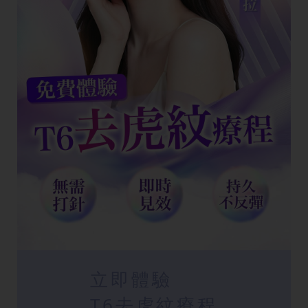
立即體驗
T6去虎紋療程