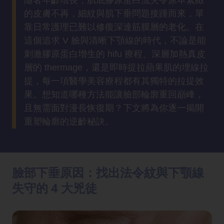
隨著年齡增長，肌底膠原蛋白流失令原本緊緻
方
的皮膚不再，細紋與肌下垂問題接踵而來，單
法
靠日常護理已難以修復深達筋膜層的老化。在
這個追求 V 臉與清晰下顎線的時代，不論是能
鼻
刺激膠原蛋白增生的 hifu 療程、深層加熱真皮
鼾
層的 thermage，還是即時提拉蘋果肌的埋線拉
解
提，每一項醫學美容療程都有其獨特的拉提效
決
果。想知道哪種方法能讓臉部輪廓重回巔峰，
且無需面對漫長恢復期？下文將為你逐一揭開
減
重塑輪廓的逆齡秘訣。
肥
全
攻
略
臉部下垂原因：找出法令紋與下顎線
失守的 4 大兇徒
消
除
虎