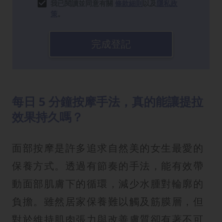
我已閱讀並同意有關
條款細則
以及
隱私政
策
。
完成登記
每日 5 分鐘按摩手法，真的能讓提拉
效果持久嗎？
面部按摩是許多追求自然美的女生最愛的
保養方式。透過有節奏的手法，能有效帶
動面部肌膚下的循環，減少水腫對輪廓的
負擔。雖然居家保養難以觸及筋膜層，但
對於維持肌肉張力與改善膚質卻有著不可