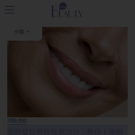
.
分類
粉
刺
黑
頭
百
科
美
白
去
消除虎紋
斑
面部提拉療程推薦2026：教你 1 筆瞬