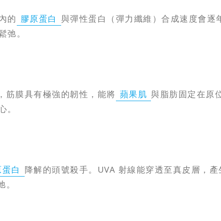
內的
膠原蛋白
與彈性蛋白（彈力纖維）合成速度會逐
鬆弛。
，筋膜具有極強的韌性，能將
蘋果肌
與脂肪固定在原
心。
原蛋白
降解的頭號殺手。UVA 射線能穿透至真皮層，
弛。