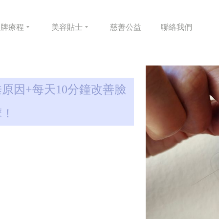
皇牌
療程
美容
貼士
慈善
公益
聯絡
我們
原因+每天10分鐘改善臉
摩！