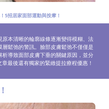
弛！5招居家面部運動與按摩！
現原本清晰的輪廓線條逐漸變得模糊、法
膜層鬆弛的警訊。臉部皮膚鬆弛不僅僅是
解析導致面部皮膚下垂的關鍵原因，並分
臉！文章最後還有獨家的緊緻提拉療程優惠！
！