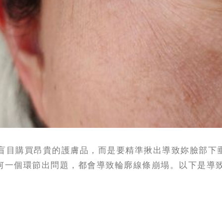
盲目購買昂貴的護膚品，而是要精準揪出導致妳臉部下
任何一個環節出問題，都會導致輪廓線條崩塌。以下是導