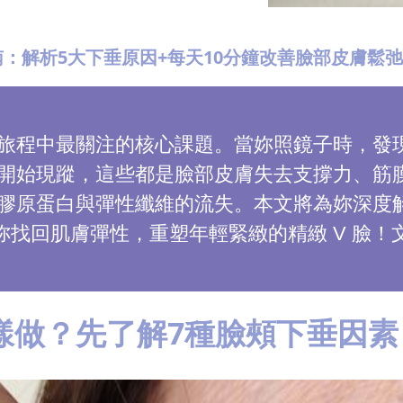
：解析5大下垂原因+每天10分鐘改善臉部皮膚鬆
旅程中最關注的核心課題。當妳照鏡子時，發
開始現蹤，這些都是臉部皮膚失去支撐力、筋
膠原蛋白與彈性纖維的流失。本文將為妳深度
，助妳找回肌膚彈性，重塑年輕緊緻的精緻 V 
樣做？先了解7種臉頰下垂因素