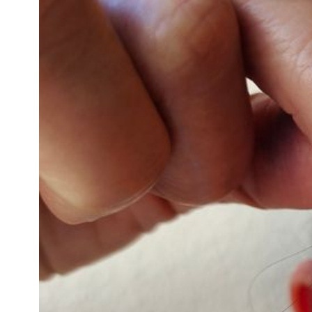
知
識
瘦
面
方
法
鼻
鼾
解
決
減
肥
全