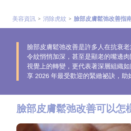
去
斑
美容資訊
消除虎紋
臉部皮膚鬆弛改善指南
>
>
眼
袋
臉部皮膚鬆弛改善是許多人在抗衰老
知
令紋悄悄加深，甚至是顯老的嘴邊肉
識
視覺上的轉變，更代表著深層組織如
生
享 2026 年最受歡迎的緊緻祕訣
髮
解
密
臉部皮膚鬆弛改善可以怎
去
印