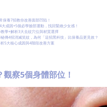
常保養7招教你改善面部凹陷！
析4大成因+5個必學臉部運動，找回緊緻少女感！
教學+解析3大去紋穴位與材質選擇
師秘傳4招消滅笑紋，為何「這招黑科技」比保養品更見效？
解析5大核心成因與4階段改善方案
？觀察5個身體部位！