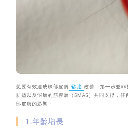
攻
略
消
除
虎
紋
想要有效達成臉部皮膚
鬆弛
改善，第一步並非
肪墊以及深層的筋膜層（SMAS）共同支撐，
部皮膚的影響：
1.年齡增長