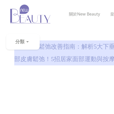
關於
New Beauty
消除虎紋
分類
臉部皮膚鬆弛改善指南：解析5大下垂
粉
部皮膚鬆弛！5招居家面部運動與按
刺
黑
頭
百
科
美
白