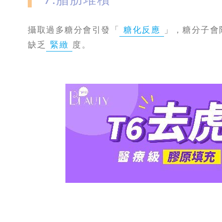
攝取過多糖分會引發「
糖化反應
」，糖分子會
缺乏
緊緻
度。