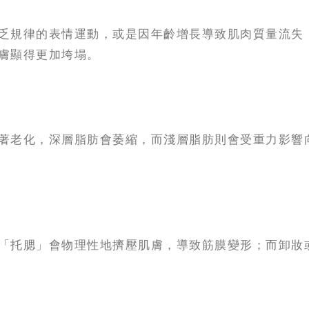
乏規律的表情運動，或是因年齡增長導致肌肉質量流失
膚顯得更加垮塌。
著老化，深層脂肪會萎縮，而淺層脂肪則會受重力影響
「托腮」會物理性地擠壓肌膚，導致筋膜變形；而卸妝