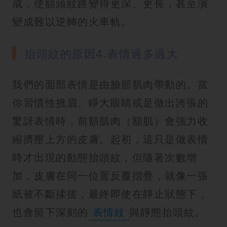
成，使額頭紋路變得更深、更長，甚至演
變成難以逆轉的火車軌。
抬頭紋的原因4.表情過多過大
我們的面部表情是由臉部肌肉帶動的。當
你習慣性挑眉、睜大眼睛或是做出誇張的
驚訝表情時，前額肌肉（額肌）會強力收
縮擠壓上方的皮膚。起初，這只是做表情
時才出現的動態抬頭紋，但隨著次數增
加，皮膚在同一位置反覆摺疊，就像一張
紙被不斷揉搓，最終即使在靜止狀態下，
也會留下深刻的
表情紋
與靜態抬頭紋。