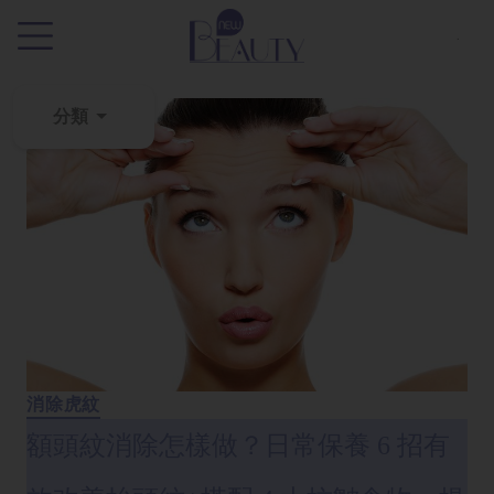
.
分類
粉
刺
黑
頭
百
科
美
白
消除虎紋
去
額頭紋消除怎樣做？日常保養 6 招有
斑