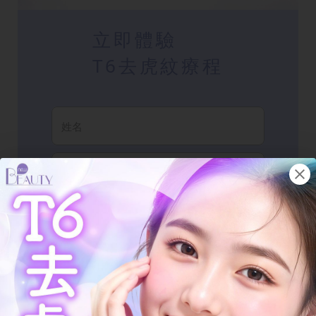
立即體驗
T6去虎紋療程