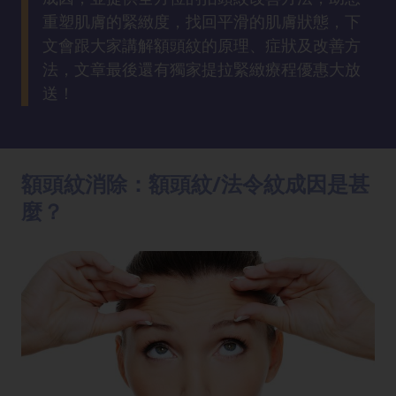
方
重塑肌膚的緊緻度，找回平滑的肌膚狀態，下
法
文會跟大家講解額頭紋的原理、症狀及改善方
法，文章最後還有獨家提拉緊緻療程優惠大放
鼻
送！
鼾
解
決
額頭紋消除：額頭紋/法令紋成因是甚
減
麼？
肥
全
攻
略
消
除
虎