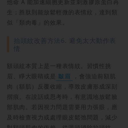
他命 A 能加速細胞更新並刺激膠原蛋白再
生；胜肽則能放鬆輕微的表情紋，達到類
似「類肉毒」的效果。
抬頭紋改善方法6. 避免太大動作表
情
額頭紋本質上是一種表情紋。習慣性挑
眉、睜大眼睛或是
皺眉
，會強迫前額肌
肉（額肌）反覆收縮，導致皮膚形成深刻
摺痕。在說話或思考時，有意識地放鬆臉
部肌肉。若因視力問題需要用力張眼，應
及時檢查視力或處理眼皮鬆弛問題，減少
對額頭肌肉的依賴，從源頭消除抬頭紋。