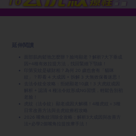
延伸閱讀
面部肌肉鬆弛怎麼辦？臉垮顯老？解析7大下垂成
因+4種有效拉提方法，找回緊緻下顎線！
印第安紋是破財相？為何 20 歲也會有「貓咪
紋」？即看 4 大成因 + 拆解 3 大無效保養迷思！
去法令紋全攻略：拒絕顯老10歲！3 大虎紋成因
解析 + 認清 4 種法令紋形成NG習慣，輕鬆告別初
老臉！
虎紋（法令紋）顯老成因大解構！4種虎紋＋3種
日常改善方法與去虎紋療程攻略
2026 嘴角紋消除全攻略：解析3大成因與改善方
法+必學2個嘴角拉提按摩手法！