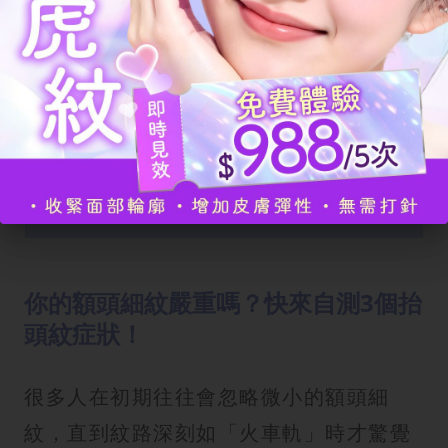
我已閱讀並同意有關
條款細則
以及
隱私政
策
。
完成登記
你的額頭細紋嚴重嗎？快來自測3個抬
頭紋症狀！
很多人在初期往往會忽略微小的額頭細
紋，直到紋路深刻如「火車軌」時才驚覺