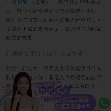
•
玻尿酸
（質酸）： 專門針對靜態抬頭
紋。對於已經形成的深層溝壑或火車軌，
醫師會使用質地細緻的質酸進行填補，直
接撐起下陷的皮膚表面，達到即時消除額
頭紋的效果。
消除抬頭紋方法3. 拉皮手術
對於年齡較大、額頭皮膚嚴重鬆弛且伴隨
眼眉下垂的人群，非侵入式療程可能效果
有限，此時
拉皮手術
是更徹底的選擇。
• 原理： 透過內視鏡技術，在髮際線內側