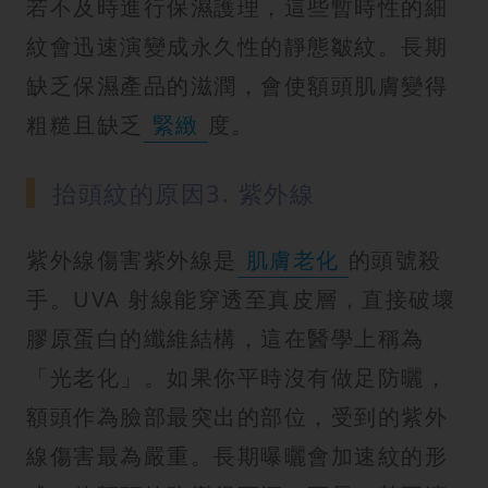
若不及時進行保濕護理，這些暫時性的細
紋會迅速演變成永久性的靜態皺紋。長期
缺乏保濕產品的滋潤，會使額頭肌膚變得
粗糙且缺乏
緊緻
度。
抬頭紋的原因3. 紫外線
紫外線傷害紫外線是
肌膚老化
的頭號殺
手。UVA 射線能穿透至真皮層，直接破壞
膠原蛋白的纖維結構，這在醫學上稱為
「光老化」。如果你平時沒有做足防曬，
額頭作為臉部最突出的部位，受到的紫外
線傷害最為嚴重。長期曝曬會加速紋的形