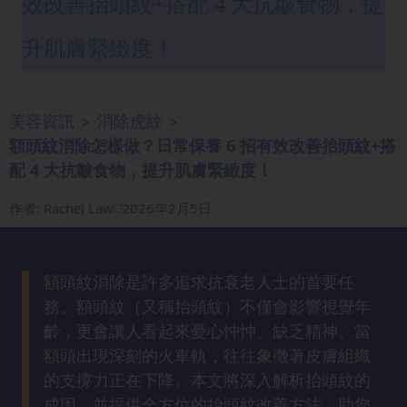
效改善抬頭紋+搭配 4 大抗皺食物，提
眼
袋
升肌膚緊緻度！
知
識
美容資訊
消除虎紋
>
>
生
額頭紋消除怎樣做？日常保養 6 招有效改善抬頭紋+搭
髮
配 4 大抗皺食物，提升肌膚緊緻度！
解
密
作者
:
Rachel Law
2026年2月5日
去
印
額頭紋消除是許多追求抗衰老人士的首要任
知
務。額頭紋（又稱抬頭紋）不僅會影響視覺年
識
齡，更會讓人看起來憂心忡忡、缺乏精神。當
額頭出現深刻的火車軌，往往象徵著皮膚組織
瘦
的支撐力正在下降。本文將深入解析抬頭紋的
面
成因，並提供全方位的抬頭紋改善方法，助您