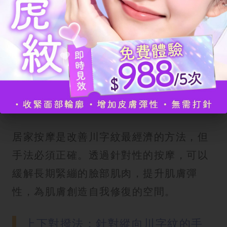
完成登記
別再亂揉！3 個必學舒壓川字紋消除
按摩法
居家按摩是改善川字紋最經濟的方法，但
手法必須正確。透過針對性的按摩，可以
緩解長期緊繃的臉部肌肉，提升肌膚彈
性，為肌膚創造自我修復的空間。
上下對撥法：針對縱向川字紋的手