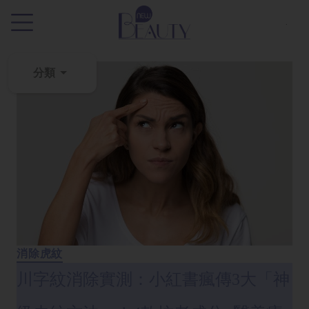
.
分類
粉
刺
黑
頭
百
科
美
白
消除虎紋
去
川字紋消除實測：小紅書瘋傳3大「神
斑