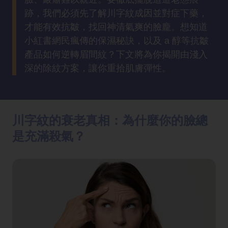
方
跡，我們必須先了解川字紋成因並對症下藥，
法
才能有效抗皺，找回神清氣爽的臉龐。想知道
小紅書網民瘋傳的保濕秘訣，以及 a 醇等抗皺
鼻
產品如何逆轉眉間紋？下文將為你揭開由淺入
鼾
深的除紋方案，讓你重拾肌膚彈性。
解
決
減
川字紋的衰老真相：為什麼你的臉總
肥
是充滿殺氣？
全
攻
略
消
除
虎