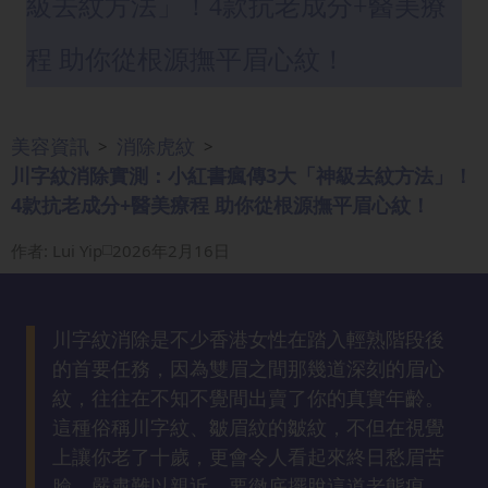
級去紋方法」！4款抗老成分+醫美療
眼
袋
程 助你從根源撫平眉心紋！
知
識
美容資訊
消除虎紋
>
>
生
川字紋消除實測：小紅書瘋傳3大「神級去紋方法」！
髮
4款抗老成分+醫美療程 助你從根源撫平眉心紋！
解
密
作者
:
Lui Yip
2026年2月16日
去
印
川字紋消除是不少香港女性在踏入輕熟階段後
知
的首要任務，因為雙眉之間那幾道深刻的眉心
識
紋，往往在不知不覺間出賣了你的真實年齡。
這種俗稱川字紋、皺眉紋的皺紋，不但在視覺
瘦
上讓你老了十歲，更會令人看起來終日愁眉苦
面
臉、嚴肅難以親近。要徹底擺脫這道老態痕