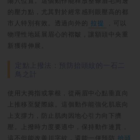
陽穴位置。這個動作能釋放整條眉毛周邊
的壓力點，尤其對於經常感到眼壓高的都
市人特別有效。透過向外的
拉提
，可以
物理性地延展眉心的褶皺，讓額頭中央重
新獲得伸展。
定點上撥法：預防抬頭紋的一石二
鳥之計
使用大拇指或掌根，從兩眉中心點垂直向
上推移至髮際線。這個動作能強化肌底向
上支撐力，防止肌肉因地心引力向下擠
壓。上撥時力度要適中，保持動作連貫，
這不但能改善川字紋，還能一併預防
抬頭