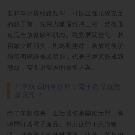
要精準分辨紋路類型，可以坐在光線充足
的鏡子前，先用力皺眉維持三秒，然後迅
速完全放鬆臉部肌肉。觀察眉間變化：若
褶皺立即消失，則為動態紋；若放鬆後仍
殘留明顯線條或陰影，代表已經演變成靜
態紋，需要更深層的修復方案。
川字紋成因全拆解：電子產品竟然
是元兇？
除了年齡增長，生活習慣是關鍵元兇。長
時間盯著電子產品、視力疲勞下意識瞇
眼，都會過度鍛鍊皺眉肌。此外，紫外線