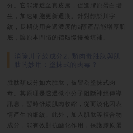
分。它能滲透至真皮層，促進膠原蛋白增
生，加速細胞更新週期。針對靜態川字
紋，長期使用合適濃度的a醇產品能增厚肌
底，讓原本凹陷的褶皺慢慢被填補。
消除川字紋成分2. 類肉毒胜肽與肌
肽的妙用：塗抹式的肉毒？
胜肽類成分如六胜肽，被譽為塗抹式肉
毒。其原理是透過微小分子阻斷神經傳導
訊息，暫時舒緩肌肉收縮，從而淡化因表
情產生的細紋。此外，加入肌肽等複合物
成分，能有效對抗醣化作用，保護膠原蛋