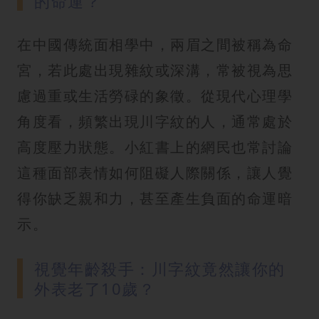
的命運？
在中國傳統面相學中，兩眉之間被稱為命
宮，若此處出現雜紋或深溝，常被視為思
慮過重或生活勞碌的象徵。從現代心理學
角度看，頻繁出現川字紋的人，通常處於
高度壓力狀態。小紅書上的網民也常討論
這種面部表情如何阻礙人際關係，讓人覺
得你缺乏親和力，甚至產生負面的命運暗
示。
視覺年齡殺手：川字紋竟然讓你的
外表老了10歲？