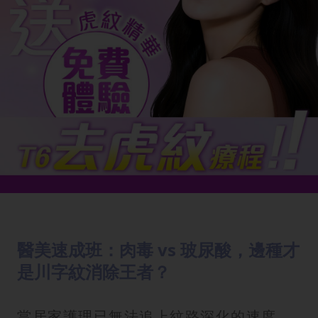
醫美速成班：肉毒 vs 玻尿酸，邊種才
是川字紋消除王者？
當居家護理已無法追上紋路深化的速度