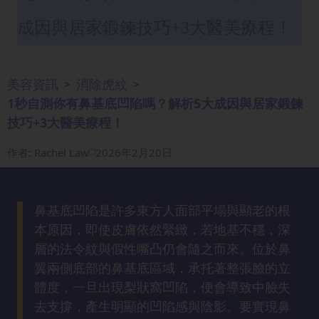
眼
成因與居家鍛鍊技巧+3大醫美療程！
袋
知
識
美容資訊
消除虎紋
>
>
1秒自測你有鼻基底凹陷嗎？解析5大成因與居家鍛鍊
生
技巧+3大醫美療程！
髮
解
作者
:
Rachel Law
2026年2月20日
密
去
鼻基底凹陷是許多東方人面部平塌與顯老的根
印
本原因，即使皮膚依然緊緻，若地基不穩，深
知
層的法令紋與假性嘴凸仍會隨之而來。位於鼻
識
翼兩側底部的鼻基底區域，承托著整張臉的立
體度，一旦出現梨狀窩凹陷，便會導致中臉失
瘦
去支撐，產生明顯的凹陷感與陰影。要實現鼻
面