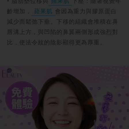
• 脂肪墊位移與
蘋果肌
下壓：隨著視覺年
齡增加，
蘋果肌
會因為重力與膠原蛋白
減少而鬆弛下垂。下移的組織會堆積在鼻
唇溝上方，與凹陷的鼻翼兩側形成強烈對
比，使法令紋的陰影顯得更為厚重。