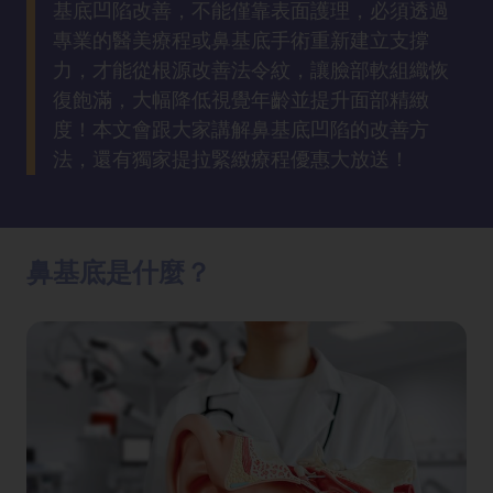
基底凹陷改善，不能僅靠表面護理，必須透過
方
法
專業的醫美療程或鼻基底手術重新建立支撐
力，才能從根源改善法令紋，讓臉部軟組織恢
復飽滿，大幅降低視覺年齡並提升面部精緻
鼻
度！本文會跟大家講解鼻基底凹陷的改善方
鼾
解
法，還有獨家提拉緊緻療程優惠大放送！
決
減
鼻基底是什麼？
肥
全
攻
略
消
除
虎