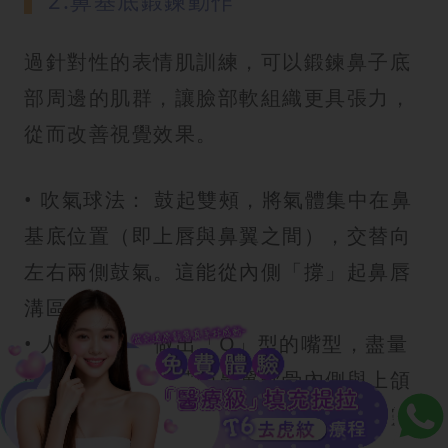
過針對性的表情肌訓練，可以鍛鍊鼻子底
部周邊的肌群，讓臉部軟組織更具張力，
從而改善視覺效果。
• 吹氣球法： 鼓起雙頰，將氣體集中在鼻
基底位置（即上唇與鼻翼之間），交替向
左右兩側鼓氣。這能從內側「撐」起鼻唇
溝區域。
• 人中拉伸： 做出「O」型的嘴型，盡量
向下拉長人中，感受鼻翼軟骨內側與上頜
部位的拉扯感。這有助於增加肌肉層的靈