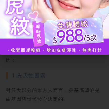
鼻基底凹陷的有咩原因？
鼻基底凹陷並非偶然發生，它是由於骨骼
支撐不足與軟組織流失共同導致的結果。
了解鼻基底凹陷的成因，能幫助我們判斷
該選擇長期性的貴族手術，還是非侵入式
的
醫美
療程。以下詳細分析2大核心原
因：
1.先天性因素
對於大部分的東方人而言，鼻基底凹陷是
由基因與骨骼發育決定的。