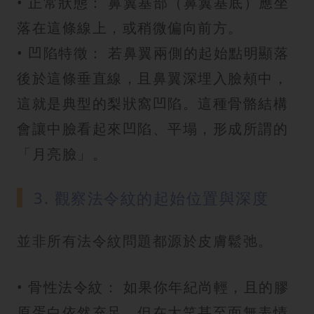
• 正常狀態： 鼻翼基部（鼻翼基底）應坐
落在這條線上，或稍微偏向前方。
• 凹陷特徵： 若鼻翼兩側的起始點明顯落
後於這條垂直線，且鼻翼深埋入臉頰中，
這就是典型的梨狀窩凹陷。這種骨骼結構
會讓中臉看起來凹陷、平塌，形成所謂的
「月亮臉」。
3. 觀察法令紋的起始位置與深度
並非所有法令紋問題都源於皮膚鬆弛。
• 骨性法令紋： 如果你年紀尚輕，且的膠
原蛋白依然充足，但在大笑甚至面無表情