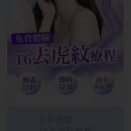
立即體驗
T6去虎紋療程