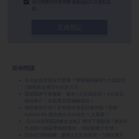
我已閱讀並同意有關
條款細則
以及
隱私政
策
。
完成登記
延伸閱讀
法令紋突然變深怎麼辦？專業醫師解析5大成因與
7個有效改善法令紋的方法
面部肌肉下垂破解：解析7大生成原因 + 4大提拉
療程推介！全面重塑緊緻輪廓線！
虎紋槍有冇用？是智商稅還是回春神器？拆解
Fotona 4D 虎紋槍去法令紋的 5 大真相！
【2026蘋果肌訓練全攻略】雙頰下垂顯老？解析4
大成因+5個必學臉部運動，找回緊緻少女感！
法令紋消除破解：解析3大生成原因 + 5個改善方