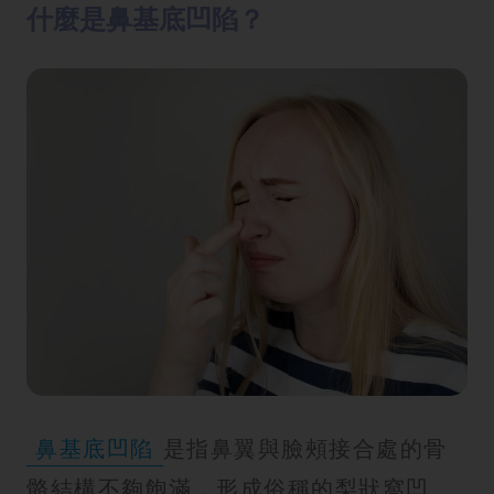
什麼是鼻基底凹陷？
鼻基底凹陷
是指鼻翼與臉頰接合處的骨
骼結構不夠飽滿，形成俗稱的梨狀窩凹