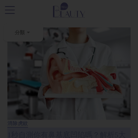
.
分類
粉
刺
黑
頭
百
科
美
白
去
消除虎紋
斑
1秒自測你有鼻基底凹陷嗎？解析5大