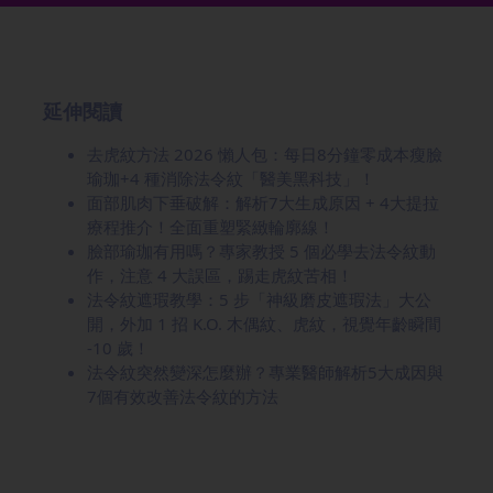
延伸閱讀
去虎紋方法 2026 懶人包：每日8分鐘零成本瘦臉
瑜珈+4 種消除法令紋「醫美黑科技」！
面部肌肉下垂破解：解析7大生成原因 + 4大提拉
療程推介！全面重塑緊緻輪廓線！
臉部瑜珈有用嗎？專家教授 5 個必學去法令紋動
作，注意 4 大誤區，踢走虎紋苦相！
法令紋遮瑕教學：5 步「神級磨皮遮瑕法」大公
開，外加 1 招 K.O. 木偶紋、虎紋，視覺年齡瞬間
-10 歲！
法令紋突然變深怎麼辦？專業醫師解析5大成因與
7個有效改善法令紋的方法