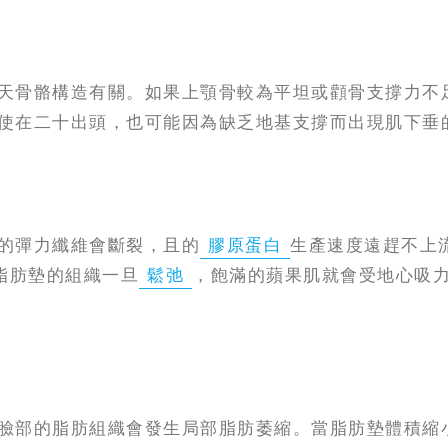
天骨骼構造有關。如果上顎骨較為平坦或顴骨支撐力不
使在二十出頭，也可能因為缺乏地基支撐而出現肌下垂
的彈力纖維會斷裂，且的
膠原蛋白
生產速度遠趕不上
脂肪墊的組織一旦
鬆弛
，飽滿的蘋果肌就會受地心吸
臉部的脂肪組織會發生局部脂肪萎縮。當脂肪墊體積縮