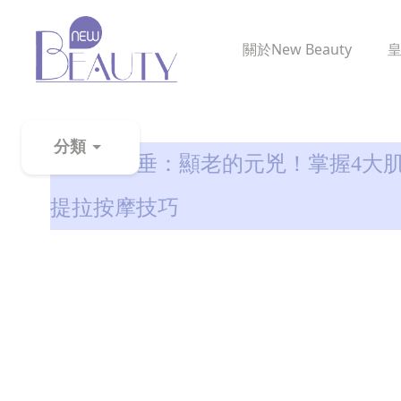
關於
New Beauty
消除虎紋
分類
蘋果肌下垂：顯老的元兇！掌握4大肌
粉
提拉按摩技巧
刺
黑
頭
百
科
美
白