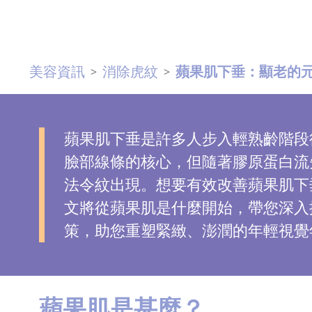
去
斑
美容資訊
消除虎紋
蘋果肌下垂：顯老的元
>
>
眼
袋
知
識
蘋果肌下垂是許多人步入輕熟齡階段
臉部線條的核心，但隨著膠原蛋白流
生
法令紋出現。想要有效改善蘋果肌下
髮
文將從蘋果肌是什麼開始，帶您深入
解
策，助您重塑緊緻、澎潤的年輕視覺
密
去
印
蘋果肌是甚麼？