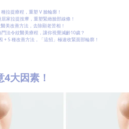
4 種拉提療程，重塑 V 臉輪廓！
種居家拉提按摩，重塑緊緻臉部線條！
大醫美改善方法，去除顯老苦相！
熱門法令紋醫美療程，讓你視覺減齡10歲？
因 + 5 種改善方法，「這招」極速收緊面部輪廓！
意4大因素！