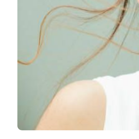
攻
略
消
除
虎
紋