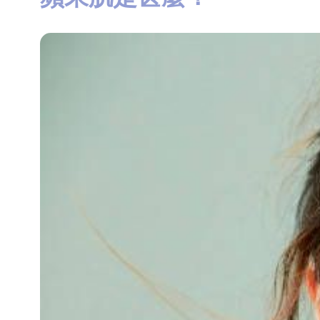
知
識
瘦
面
方
法
鼻
鼾
解
決
減
肥
全