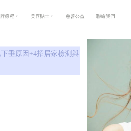
皇牌
療程
美容
貼士
慈善
公益
聯絡
我們
下垂原因+4招居家檢測與