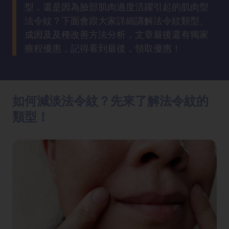
方
型，還是因為臉部肌肉過度活躍引起的肌肉型
法
法令紋？下面會跟大家詳細講解法令紋類型、
成因及及種改善方法分析，文章最後還有獨家
鼻
療程優惠，記得看到最後，領取優惠！
鼾
解
決
如何減淡法令紋？先來了解法令紋的
類型！
減
肥
全
攻
略
消
除
虎