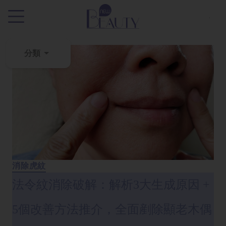
.
分類
粉
刺
黑
頭
百
科
消除虎紋
美
法令紋消除破解：解析3大生成原因 +
白
去
斑
5個改善方法推介，全面剷除顯老木偶