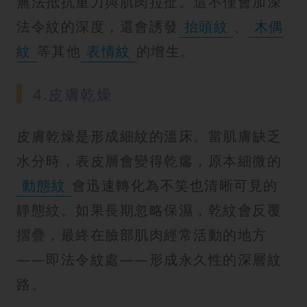
無法抵抗重力與肌肉拉扯。這不僅會加深
法令紋的深度，還會誘發
抬頭紋
、
木偶
紋
等其他
表情紋
的增生。
4.皮膚乾燥
皮膚乾燥是形成細紋的溫床。當肌膚缺乏
水分時，表皮層會變得乾癟，原本細微的
動態紋
會迅速轉化為不笑也清晰可見的
靜態紋。如果長期忽略保濕，乾紋會反覆
摺疊，最終在臉部肌肉經常活動的地方
——即法令紋處——形成永久性的深層紋
路。