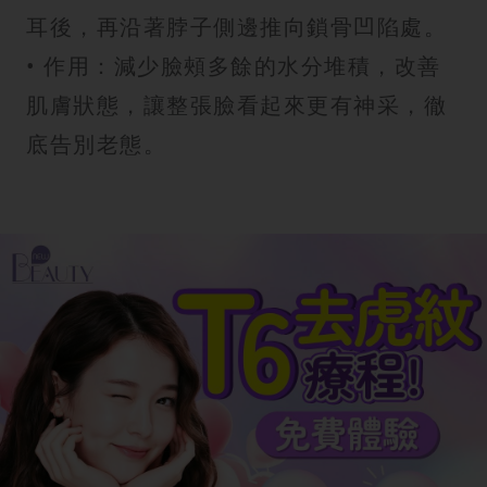
耳後，再沿著脖子側邊推向鎖骨凹陷處。
• 作用：減少臉頰多餘的水分堆積，改善
肌膚狀態，讓整張臉看起來更有神采，徹
底告別老態。