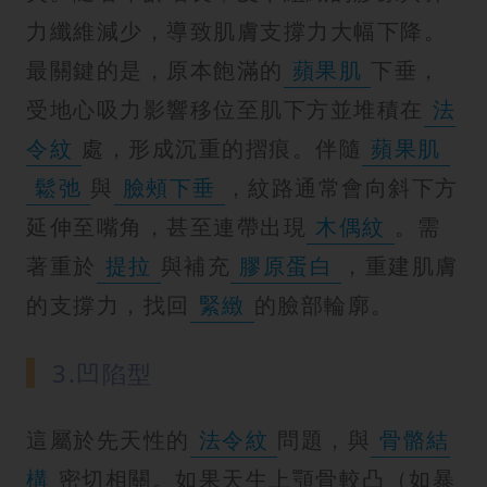
力纖維減少，導致肌膚支撐力大幅下降。
最關鍵的是，原本飽滿的
蘋果肌
下垂，
受地心吸力影響移位至肌下方並堆積在
法
令紋
處，形成沉重的摺痕。伴隨
蘋果肌
鬆弛
與
臉頰下垂
，紋路通常會向斜下方
延伸至嘴角，甚至連帶出現
木偶紋
。需
著重於
提拉
與補充
膠原蛋白
，重建肌膚
的支撐力，找回
緊緻
的臉部輪廓。
3.凹陷型
這屬於先天性的
法令紋
問題，與
骨骼結
構
密切相關。如果天生上顎骨較凸（如暴