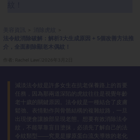
紋！
眼
袋
知
美容資訊
消除虎紋
識
>
>
法令紋消除破解：解析3大生成原因 + 5個改善方法推
介，全面剷除顯老木偶紋！
生
髮
作者
:
Rachel Law
2026年3月2日
解
密
減淡法令紋是許多女生在抗老保養路上的首要
去
任務，因為那兩道深陷的虎紋往往是視覺年齡
印
老十歲的關鍵原因。法令紋是一種結合了皮膚
知
識
鬆弛、表情動作與骨骼結構的複雜紋路，一旦
出現便會讓臉部呈現老態。想要有效消除法令
紋，不能單靠盲目塗抹，必須先了解自己的法
瘦
令紋類型——究竟是膠原蛋白流失導致的老化
面