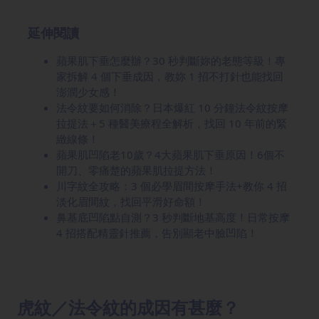
延伸閱讀
蘋果肌下垂怎麼辦？30 秒判斷妳的老態等級！專
家拆解 4 個下垂成因，教妳 1 招不打針也能找回
澎潤少女感！
法令紋要如何消除？日本爆紅 10 分鐘法令紋按摩
拉提法＋5 種醫美療程全解析，找回 10 年前的緊
緻線條！
蘋果肌凹陷老10歲？4大蘋果肌下垂原因！6個不
開刀、零痛楚的蘋果肌拉提方法！
川字紋全攻略：3 個必學眉間按摩手法+教你 4 招
淡化眉間紋，找回平滑好命額！
鼻基底凹陷點自測？3 秒判斷地基高度！日常按摩
4 招搭配精靈針推薦，告別顯老中臉凹陷！
虎紋／法令紋的成因有甚麼？