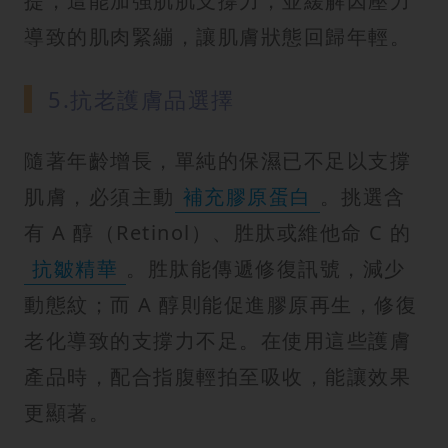
提，這能加強肌肌支撐力，並緩解因壓力
導致的肌肉緊繃，讓肌膚狀態回歸年輕。
5.抗老護膚品選擇
隨著年齡增長，單純的保濕已不足以支撐
肌膚，必須主動
補充膠原蛋白
。挑選含
有 A 醇（Retinol）、胜肽或維他命 C 的
抗皺精華
。胜肽能傳遞修復訊號，減少
動態紋；而 A 醇則能促進膠原再生，修復
老化導致的支撐力不足。在使用這些護膚
產品時，配合指腹輕拍至吸收，能讓效果
更顯著。