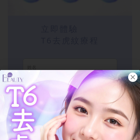
立即體驗
T6去虎紋療程