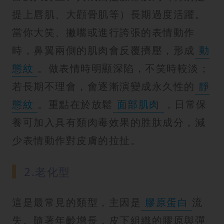
提上唇肌、大顴骨肌等）長期過度活躍。
當你大笑、撇嘴或進行誇張的表情動作
時，鼻翼兩側的肌肉會反覆擠壓，形成
動
態紋
。做表情時明顯深陷，不笑時較淡；
若長期不理會，會逐漸演變成永久性的
靜
態紋
。重點在於放鬆
面部肌肉
，日常保
養可加入具有類肉毒效果的胜肽成分，減
少表情動作對皮膚的拉扯。
2.老化型
這是最常見的類型，主因是
膠原蛋白
流
失。隨著年齡增長，皮下組織的膠原與彈