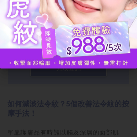
我已閱讀並同意有關
條款細則
以及
隱私政
策
。
完成登記
如何減淡法令紋？5個改善法令紋的按
摩手法！
單靠護膚品有時難以觸及深層的面部肌