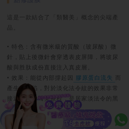
這是一款結合了「類醫美」概念的尖端產
品。
• 特色：含有微米級的質酸（玻尿酸）微
針，貼上後微針會穿透表皮屏障，將玻尿
酸與胜肽成份直接注入真皮層。
• 效果：能從內部撐起因
膠原蛋白流失
而
產生的凹陷，對於淡化法令紋的效果非常
接近專業的醫美療程，是居家淡法令的黑
科技。
3.微毛孔緊緻降溫微針貼