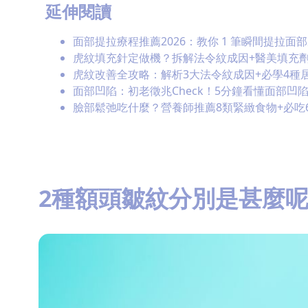
延伸閱讀
面部提拉療程推薦2026：教你 1 筆瞬間提拉面部皮膚！
虎紋填充針定做機？拆解法令紋成因+醫美填充
虎紋改善全攻略：解析3大法令紋成因+必學4種
面部凹陷：初老徵兆Check！5分鐘看懂面部凹
臉部鬆弛吃什麼？營養師推薦8類緊緻食物+必吃
2種額頭皺紋分別是甚麼