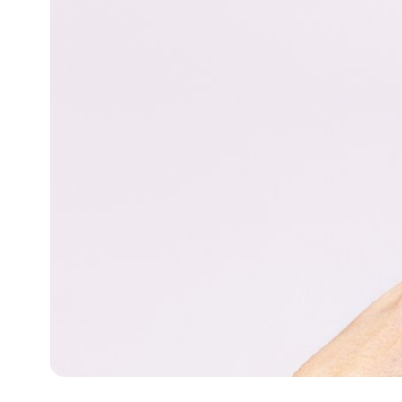
攻
略
消
除
虎
紋