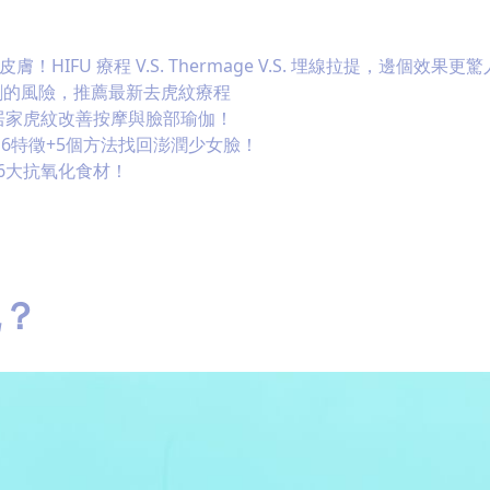
HIFU 療程 V.S. Thermage V.S. 埋線拉提，邊個效果更
劑的風險，推薦最新去虎紋療程
居家虎紋改善按摩與臉部瑜伽！
陷6特徵+5個方法找回澎潤少女臉！
6大抗氧化食材！
呢？