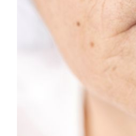
攻
略
消
除
虎
紋