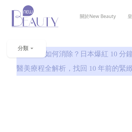
關於
New Beauty
消除虎紋
分類
法令紋要如何消除？日本爆紅 10 分
粉
醫美療程全解析，找回 10 年前的緊
刺
黑
頭
百
科
美
白