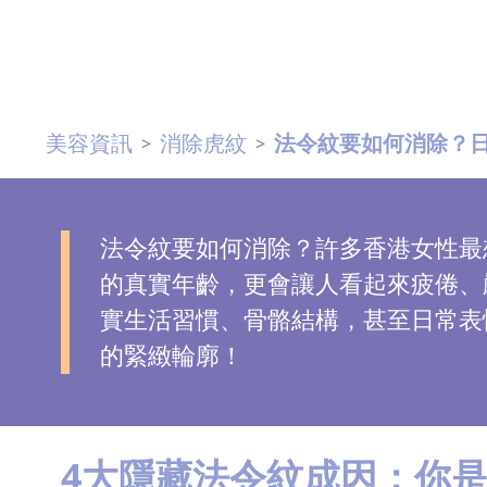
去
斑
眼
美容資訊
消除虎紋
法令紋要如何消除？日本
>
>
袋
知
識
法令紋要如何消除？許多香港女性最
生
的真實年齡，更會讓人看起來疲倦、
髮
實生活習慣、骨骼結構，甚至日常表
解
的緊緻輪廓！
密
去
印
4大隱藏法令紋成因：你