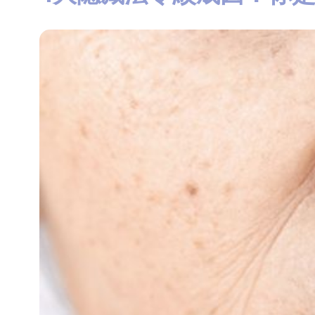
知
識
瘦
面
方
法
鼻
鼾
解
決
減
肥
全