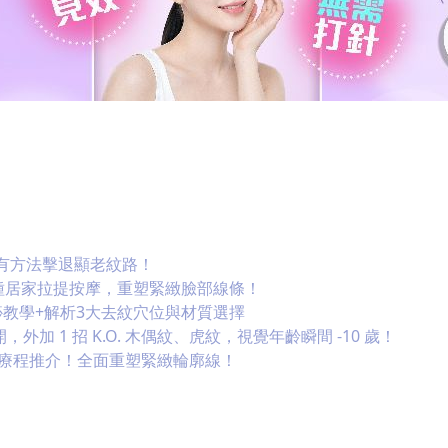
有方法擊退顯老紋路！
種居家拉提按摩，重塑緊緻臉部線條！
教學+解析3大去紋穴位與材質選擇
加 1 招 K.O. 木偶紋、虎紋，視覺年齡瞬間 -10 歲！
拉療程推介！全面重塑緊緻輪廓線！