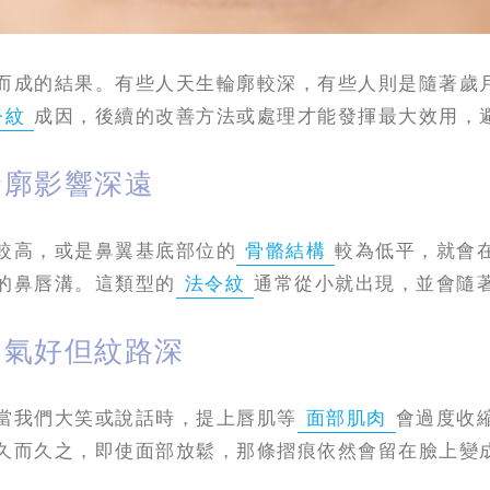
而成的結果。有些人天生輪廓較深，有些人則是隨著歲
令紋
成因，後續的改善方法或處理才能發揮最大效用，
輪廓影響深遠
較高，或是鼻翼基底部位的
骨骼結構
較為低平，就會
的鼻唇溝。這類型的
法令紋
通常從小就出現，並會隨
運氣好但紋路深
當我們大笑或說話時，提上唇肌等
面部肌肉
會過度收
久而久之，即使面部放鬆，那條摺痕依然會留在臉上變