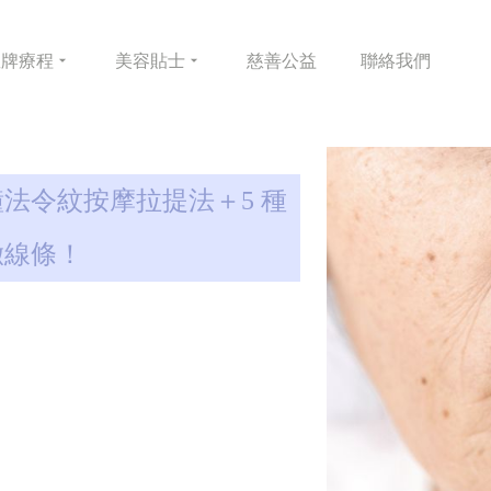
皇牌
療程
美容
貼士
慈善
公益
聯絡
我們
鐘法令紋按摩拉提法＋5 種
緻線條！