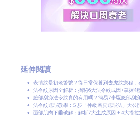
延伸閱讀
表情紋是初老警號？從日常保養到去虎紋療程，
法令紋原因全解析：揭秘6大法令紋成因+掌握4
臉部刮痧法令紋真的有用嗎？簡易7步驟臉部刮痧
法令紋遮瑕教學：5 步「神級磨皮遮瑕法」大公開，外
面部肌肉下垂破解：解析7大生成原因 + 4大提