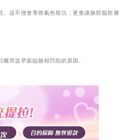
程。這不僅會導致氣色暗沉，更會讓臉部脂肪層
日曬而提早面臨臉頰凹陷的原因。