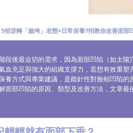
5招逆轉「臉垮」老態+日常保養7招教你改善面部
階段後最迫切的需求，因為面部凹陷（如太陽
氣血充足與強大的組織支撐力，若想有效重塑
保養方式與專業建議，是能針性對臉頰凹陷的
解面部凹陷的原因、類型及改善方法，文章最
紀輕輕就有面部下垂？