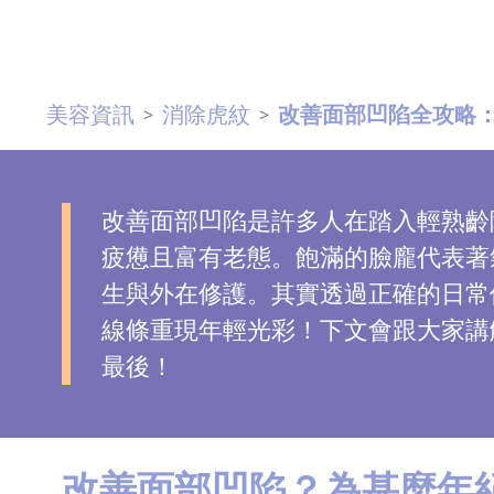
去
斑
美容資訊
消除虎紋
改善面部凹陷全攻略：
>
>
眼
袋
知
識
改善面部凹陷是許多人在踏入輕熟齡
疲憊且富有老態。飽滿的臉龐代表著
生
生與外在修護。其實透過正確的日常
髮
線條重現年輕光彩！下文會跟大家講
解
最後！
密
去
印
改善面部凹陷？為甚麼年