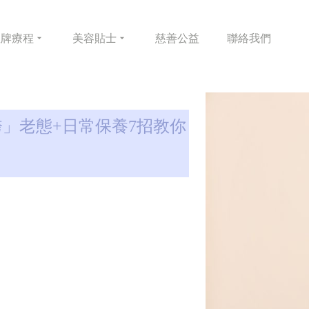
皇牌
療程
美容
貼士
慈善
公益
聯絡
我們
」老態+日常保養7招教你