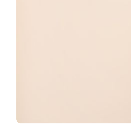
攻
略
消
除
虎
紋