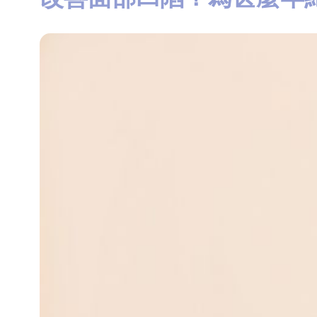
知
識
瘦
面
方
法
鼻
鼾
解
決
減
肥
全