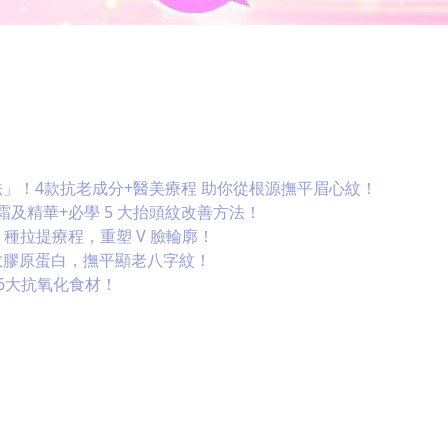
」！4款抗老成分+醫美療程 助你從根源撫平眉心紋！
霜及精華+必學 5 大抬頭紋改善方法！
4 種拉提療程，重塑 V 臉輪廓！
救膠原蛋白，撫平顯老八字紋！
6大抗氧化食材！