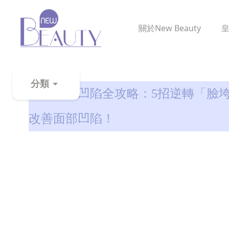
關於
New Beauty
消除虎紋
分類
改善面部凹陷全攻略：5招逆轉「臉垮
粉
改善面部凹陷！
刺
黑
頭
百
科
美
白