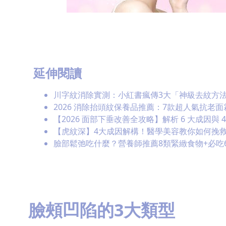
延伸閱讀
川字紋消除實測：小紅書瘋傳3大「神級去紋方法
2026 消除抬頭紋保養品推薦：7款超人氣抗老面
【2026 面部下垂改善全攻略】解析 6 大成因與 
【虎紋深】4大成因解構！醫學美容教你如何挽
臉部鬆弛吃什麼？營養師推薦8類緊緻食物+必吃
臉頰凹陷的3大類型