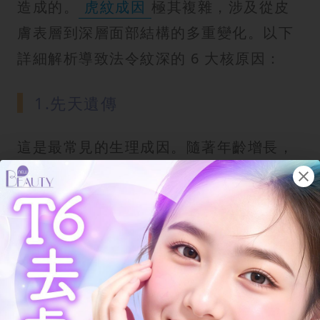
造成的。
虎紋成因
極其複雜，涉及從皮
膚表層到深層面部結構的多重變化。以下
詳細解析導致法令紋深的 6 大核原因：
1.先天遺傳
這是最常見的生理成因。隨著年齡增長，
位於真皮層內的
膠原蛋白
與彈性蛋白會
以每年約 1% 的速度流失。當這些維持肌
膚彈性的支架斷裂，臉部皮膚就會因失去
撐托而變得
鬆弛
，導致
蘋果肌
下垂，組
織堆疊在法令紋位置，形成深深的溝壑。