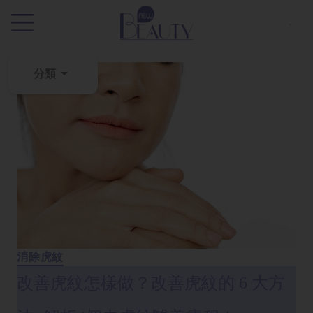
.
分類
粉
刺
黑
頭
百
科
美
白
消除虎紋
去
改善虎紋怎樣做？改善虎紋的 6 大方
斑