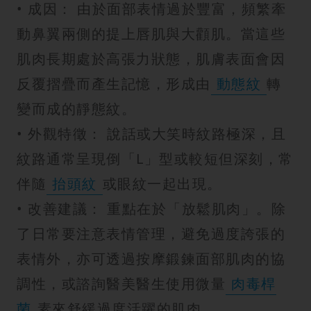
• 成因： 由於面部表情過於豐富，頻繁牽
動鼻翼兩側的提上唇肌與大顴肌。當這些
肌肉長期處於高張力狀態，肌膚表面會因
反覆摺疊而產生記憶，形成由
動態紋
轉
變而成的靜態紋。
• 外觀特徵： 說話或大笑時紋路極深，且
紋路通常呈現倒「L」型或較短但深刻，常
伴隨
抬頭紋
或眼紋一起出現。
• 改善建議： 重點在於「放鬆肌肉」。除
了日常要注意表情管理，避免過度誇張的
表情外，亦可透過按摩鍛鍊面部肌肉的協
調性，或諮詢醫美醫生使用微量
肉毒桿
菌
素來舒緩過度活躍的肌肉。