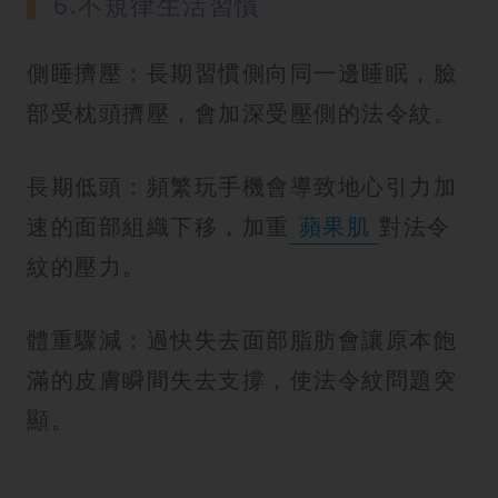
6.不規律生活習慣
側睡擠壓：長期習慣側向同一邊睡眠，臉
部受枕頭擠壓，會加深受壓側的法令紋。
長期低頭：頻繁玩手機會導致地心引力加
速的面部組織下移，加重
蘋果肌
對法令
紋的壓力。
體重驟減：過快失去面部脂肪會讓原本飽
滿的皮膚瞬間失去支撐，使法令紋問題突
顯。