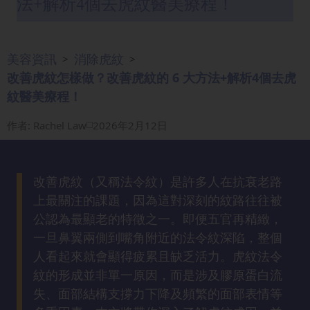
法+解析4個去虎紋醫美療程！
眼
袋
知
美容資訊
消除虎紋
>
>
識
改善虎紋怎樣做？改善虎紋的 6 大方法+解析4個去虎
紋醫美療程！
生
髮
作者
:
Rachel Law
2026年2月12日
解
密
改善虎紋（又稱法令紋）是許多人在抗衰老路
去
上最關注的課題，因為這對深刻的紋路往往被
印
公認為最顯老的特徵之一。即便五官再精緻，
知
一旦鼻翼兩側到嘴角附近的法令紋深陷，整個
識
人看起來就會顯得疲累且缺乏活力。虎紋法令
紋的形成並非單一原因，而是涉及膠原蛋白流
瘦
失、面部結構支撐力下降及頻繁的面部表情等
面