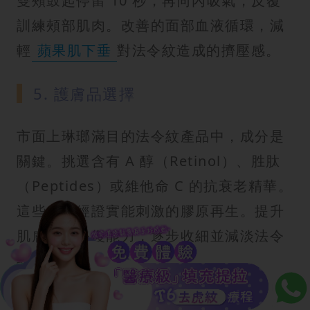
雙頰鼓起停留 10 秒，再向內吸氣，反覆
訓練頰部肌肉。改善的面部血液循環，減
輕
蘋果肌下垂
對法令紋造成的擠壓感。
5. 護膚品選擇
市面上琳瑯滿目的法令紋產品中，成分是
關鍵。挑選含有 A 醇（Retinol）、胜肽
（Peptides）或維他命 C 的抗衰老精華。
這些成分經證實能刺激的膠原再生。提升
肌膚自我修復能力，逐步收細並減淡法令
紋。
6.補充膠原蛋白