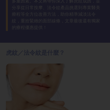
多重因素。本文將帶你深入了解虎紋成因，並
方
分享從日常按摩、法令紋產品挑選到專業醫美
法
療程等全方位改善方法，助你精準減淡法令
紋，重拾緊緻的面部線條，文章最後還有獨家
鼻
的療程優惠提供！
鼾
解
決
虎紋／法令紋是什麼？
減
肥
全
攻
略
消
除
虎