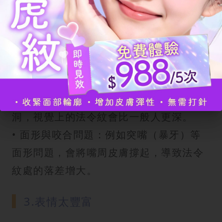
2.肌膚鬆弛老化
有些人年紀輕輕就有天生虎紋，這通常與
遺傳因素有關。
•
鼻基底
凹陷：若天生鼻翼基底部位骨骼
較平或凹陷，會使鼻翼兩側形成天然坑
洞，視覺上的法令紋會比一般人更深。
• 面形與咬合問題：例如突嘴（暴牙）等
面形問題，會將嘴周皮膚撐起，導致法令
紋處的落差增大。
3.表情太豐富