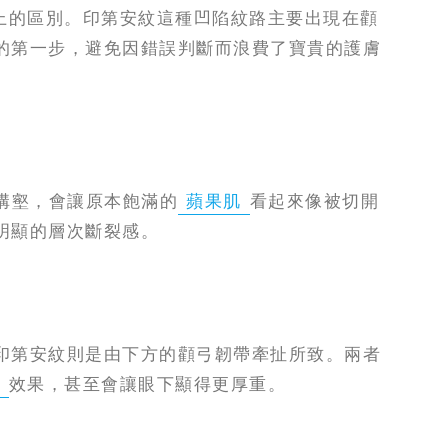
上的區別。印第安紋這種凹陷紋路主要出現在顴
的第一步，避免因錯誤判斷而浪費了寶貴的護膚
的溝壑，會讓原本飽滿的
蘋果肌
看起來像被切開
明顯的層次斷裂感。
印第安紋則是由下方的顴弓韌帶牽扯所致。兩者
緻
效果，甚至會讓眼下顯得更厚重。