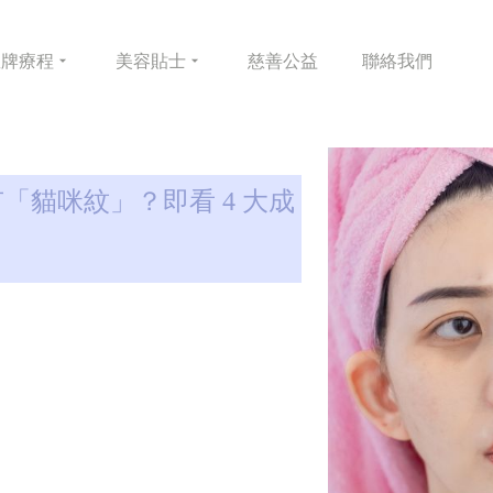
皇牌
療程
美容
貼士
慈善
公益
聯絡
我們
「貓咪紋」？即看 4 大成