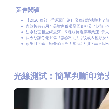
延伸閱讀
【2026 臉部下垂原因】為什麼臉部鬆弛顯老？
虎紋槍有冇用？是智商稅還是回春神器？拆解 Foto
法令紋面相全網最齊！6 種紋路看穿事業運+貴
法令紋讓你老10歲！詳解5大法令紋成因種類及
蘋果肌下垂：顯老的元兇！掌握4大肌下垂原因+
光線測試：簡單判斷印第