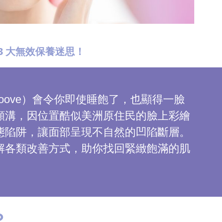
 3 大無效保養迷思！
roove）會令你即使睡飽了，也顯得一臉
頰溝，因位置酷似美洲原住民的臉上彩繪
態陷阱，讓面部呈現不自然的凹陷斷層。
解各類改善方式，助你找回緊緻飽滿的肌
？