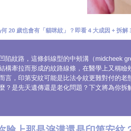
 20 歲也會有「貓咪紋」？即看 4 大成因 + 拆解
紋路，這條斜線型的中頰溝（midcheek g
結構牽拉而形成的紋路線條，在醫學上又稱瞼
而言，印第安紋可能是比法令紋更難對付的老
麼？是先天遺傳還是老化問題？下文將為你拆
：你臉上那是淚溝還是印第安紋