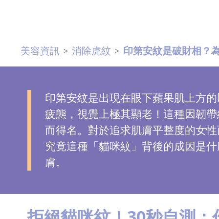
去
斑
美容資訊
消除虎紋
印第安紋是破財相？為何
>
>
眼
袋
知
識
印第安紋是出現在眼下蘋果肌上方的凹陷
疲態，視覺上極其顯老！這種因韌帶
生
而得名。對於追求肌膚平整度的女性
髮
究竟這種「貓咪紋」背後的成因是什
解
膚。
密
去
印
拒絕貓咪紋！30秒自測