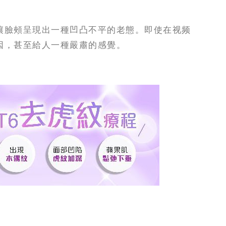
讓臉頰呈現出一種凹凸不平的老態。即使在视频
因，甚至給人一種嚴肅的感覺。