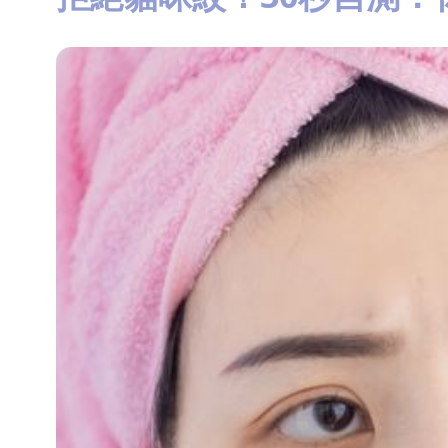
知
識
瘦
面
方
法
鼻
鼾
解
決
減
肥
全