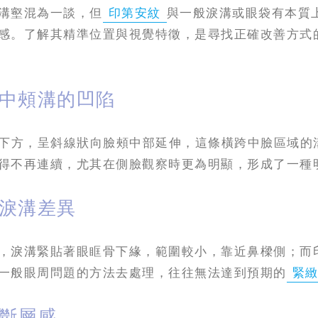
溝壑混為一談，但
印第安紋
與一般淚溝或眼袋有本質
感。了解其精準位置與視覺特徵，是尋找正確改善方式
中頰溝的凹陷
於眼底下方，呈斜線狀向臉頰中部延伸，這條橫跨中臉區域
得不再連續，尤其在側臉觀察時更為明顯，形成了一種
淚溝差異
，淚溝緊貼著眼眶骨下緣，範圍較小，靠近鼻樑側；而
一般眼周問題的方法去處理，往往無法達到預期的
緊
斷層感