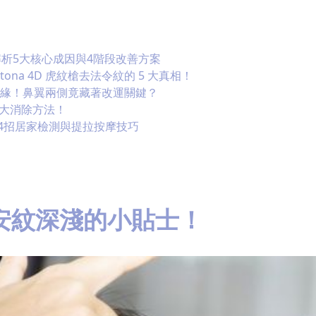
解析5大核心成因與4階段改善方案
na 4D 虎紋槍去法令紋的 5 大真相！
人緣！鼻翼兩側竟藏著改運關鍵？
5大消除方法！
4招居家檢測與提拉按摩技巧
安紋深淺的小貼士！