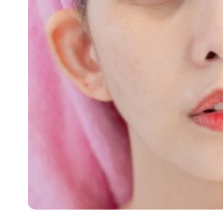
攻
略
消
除
虎
紋