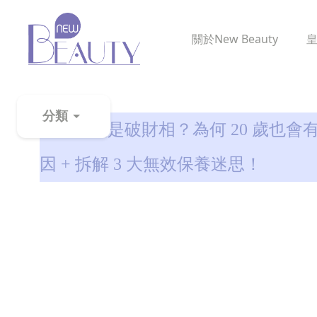
關於
New Beauty
消除虎紋
分類
印第安紋是破財相？為何 20 歲也會有
粉
因 + 拆解 3 大無效保養迷思！
刺
黑
頭
百
科
美
白