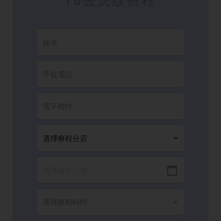
T6去虎紋療程