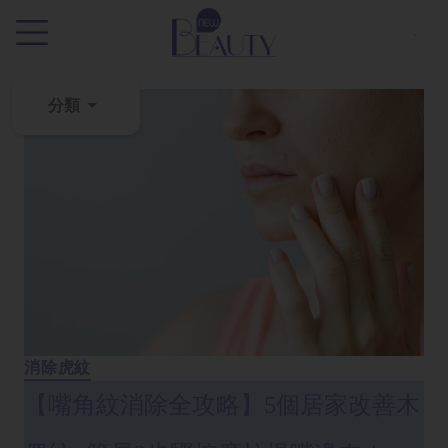
.
分類
粉
刺
黑
頭
百
科
美
白
消除虎紋
去
【嘴角紋消除全攻略】5個居家改善木
斑