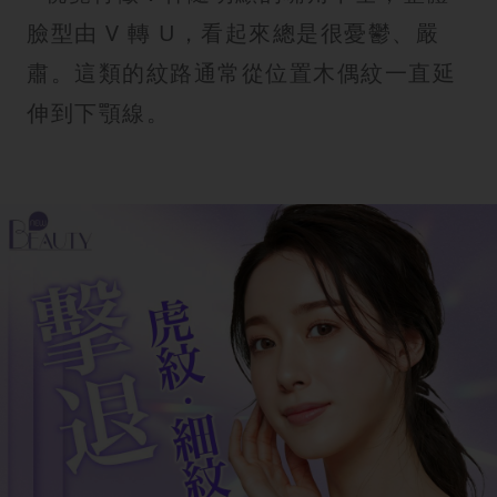
臉型由 V 轉 U，看起來總是很憂鬱、嚴
肅。這類的紋路通常從位置木偶紋一直延
伸到下顎線。