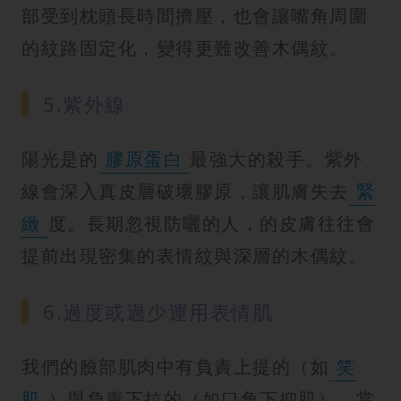
部受到枕頭長時間擠壓，也會讓嘴角周圍
的紋路固定化，變得更難改善木偶紋。
5.紫外線
陽光是的
膠原蛋白
最強大的殺手。紫外
線會深入真皮層破壞膠原，讓肌膚失去
緊
緻
度。長期忽視防曬的人，的皮膚往往會
提前出現密集的表情紋與深層的木偶紋。
6.過度或過少運用表情肌
我們的臉部肌肉中有負責上提的（如
笑
肌
）與負責下拉的（如口角下抑肌）。當