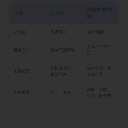
木偶紋 (嘴角
特徵
法令紋
紋)
起始點
鼻翼兩側
嘴角兩側
垂直向下至下
延伸方向
斜向下至嘴角
巴
鼻基底凹陷、
筋膜鬆弛、嘴
主要成因
膠原流失
邊肉下垂
憂鬱、嚴肅、
視覺影響
顯老、疲憊
視覺年齡激增