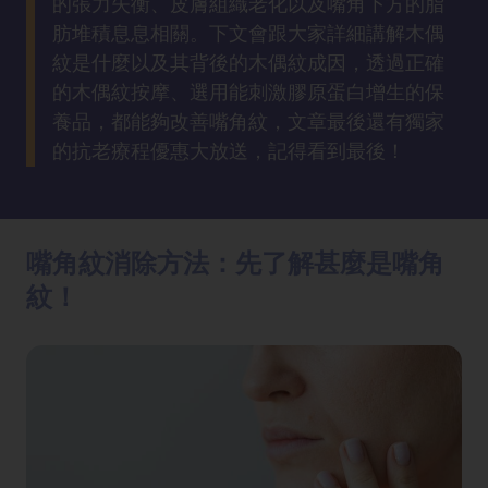
的張力失衡、皮膚組織老化以及嘴角下方的脂
方
肪堆積息息相關。下文會跟大家詳細講解木偶
法
紋是什麼以及其背後的木偶紋成因，透過正確
的木偶紋按摩、選用能刺激膠原蛋白增生的保
鼻
養品，都能夠改善嘴角紋，文章最後還有獨家
鼾
的抗老療程優惠大放送，記得看到最後！
解
決
減
嘴角紋消除方法：先了解甚麼是嘴角
肥
紋！
全
攻
略
消
除
虎