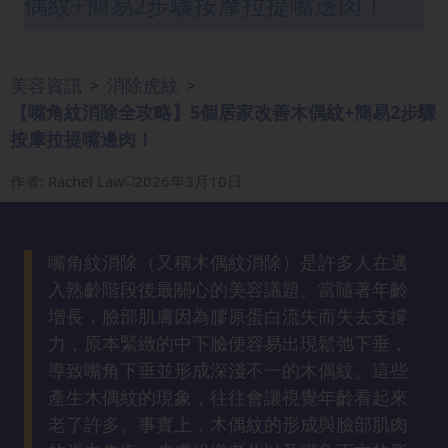
偶紋+簡易2步驟按摩拉提嘴邊肉！
眼
袋
知
美容資訊
消除虎紋
>
>
識
【嘴角紋消除全攻略】5個居家改善木偶紋+簡易2步驟
按摩拉提嘴邊肉！
生
髮
作者
:
Rachel Law
2026年3月10日
解
密
嘴角紋消除（又稱木偶紋消除）是許多人在邁
去
入熟齡階段後最關心的美容議題。當隨著年齡
印
增長，臉部肌膚因為膠原蛋白流失而失去支撐
知
力，原本緊緻的中下臉便容易出現鬆弛下垂，
識
導致嘴角下垂並形成深淺不一的木偶紋。這些
產生木偶紋的現象，往往會讓視覺年齡看起來
瘦
老了許多。事實上，木偶紋的形成與臉部肌肉
面