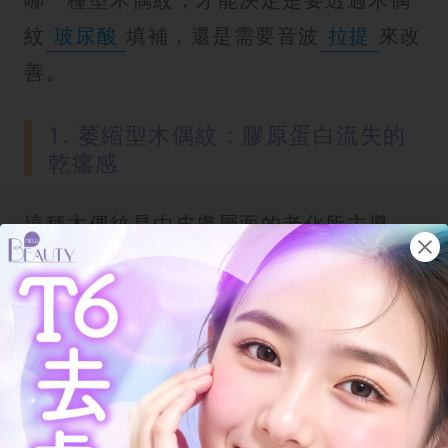
紋
玻尿酸
填補，還是需要音波
拉提
來改
善。
1. 萎縮型木偶紋：膠原蛋白流失的
乾癟感
這種木偶紋是由皮膚層面的老化所主導。
• 成因分析：隨著年齡增長，真皮層中的
膠原蛋白與彈力纖維斷裂。這類人的臉部
肌膚通常較薄，且常伴隨肌務過度乾燥。
• 視覺特徵：看起來像是被揉皺的紙張，
紋路較淺但密集。在沒做表情時也會有細