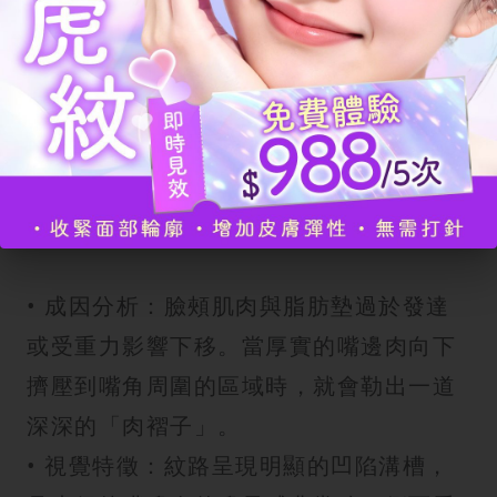
細的靜態紋出現在嘴角下方。
2. 肥厚型木偶紋：脂肪擠壓出的
「肉溝」
這類型的木偶紋與脂肪分布息息相關，常
見於臉部較肉、有明顯嘴邊肉的人。
• 成因分析：臉頰肌肉與脂肪墊過於發達
或受重力影響下移。當厚實的嘴邊肉向下
擠壓到嘴角周圍的區域時，就會勒出一道
深深的「肉褶子」。
• 視覺特徵：紋路呈現明顯的凹陷溝槽，