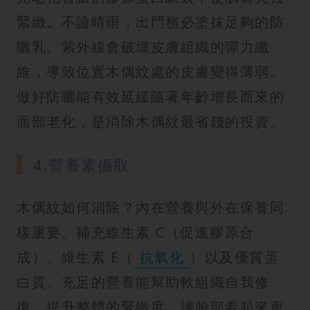
緊緻。不論晴雨，出門務必塗抹足夠的防
曬乳。紫外線會破壞皮膚組織的彈力纖
維，導致位置木偶紋處的皮膚變得薄弱。
做好防曬能有效延緩隨著年齡增長而來的
面部老化，是消除木偶紋最省錢的投資。
4.營養素攝取
木偶紋如何消除？內在營養與外在保養同
樣重要。補充維生素 C（促進膠原合
成）、維生素 E（
抗氧化
）以及優質蛋
白質。充足的營養能幫助軟組織自我修
復，提升整體的緊緻度，讓臉部看起來更