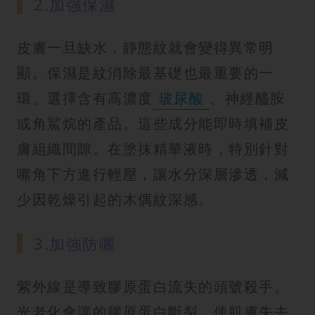
2.加強保濕
皮膚一旦缺水，靜態紋就會變得異常明
顯。保濕是紋消除最基礎也最重要的一
環。選擇含有高濃度
玻尿酸
、神經醯胺
或角鯊烷的產品。這些成分能即時填補皮
膚組織間隙。在塗抹精華液時，特別針對
嘴角下方進行輕壓，讓水分深層滲透，減
少因乾燥引起的木偶紋深感。
3.加強防曬
紫外線是導致膠原蛋白流失的頭號殺手。
光老化會讓的膠原蛋白斷裂，使肌膚失去