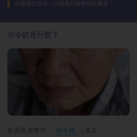
程優惠大放送！記得看到最後領取優惠！
方
法
鼻
法令紋是什麼？
鼾
解
決
減
肥
全
攻
略
消
除
在面部美學中，
法令紋
（英文：
虎