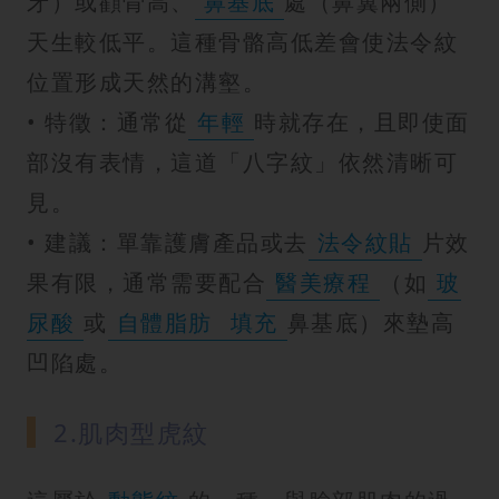
牙）或顴骨高、
鼻基底
處（鼻翼兩側）
天生較低平。這種骨骼高低差會使法令紋
位置形成天然的溝壑。
• 特徵：通常從
年輕
時就存在，且即使面
部沒有表情，這道「八字紋」依然清晰可
見。
• 建議：單靠護膚產品或去
法令紋貼
片效
果有限，通常需要配合
醫美療程
（如
玻
尿酸
或
自體脂肪
填充
鼻基底）來墊高
凹陷處。
2.肌肉型虎紋