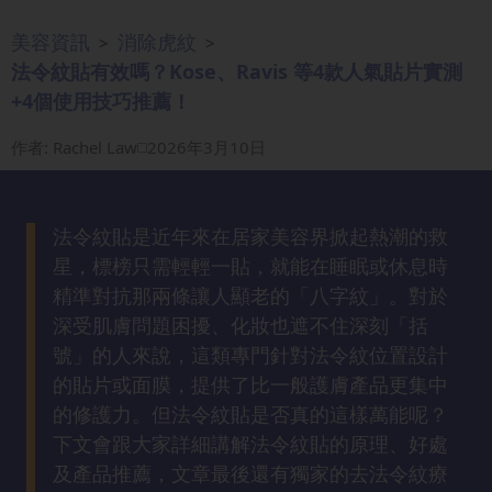
眼
美容資訊
消除虎紋
>
>
袋
法令紋貼有效嗎？Kose、Ravis 等4款人氣貼片實測
知
+4個使用技巧推薦！
識
作者
:
Rachel Law
2026年3月10日
生
髮
解
法令紋貼是近年來在居家美容界掀起熱潮的救
密
星，標榜只需輕輕一貼，就能在睡眠或休息時
精準對抗那兩條讓人顯老的「八字紋」。對於
去
深受肌膚問題困擾、化妝也遮不住深刻「括
印
號」的人來說，這類專門針對法令紋位置設計
知
的貼片或面膜，提供了比一般護膚產品更集中
識
的修護力。但法令紋貼是否真的這樣萬能呢？
下文會跟大家詳細講解法令紋貼的原理、好處
瘦
及產品推薦，文章最後還有獨家的去法令紋療
面