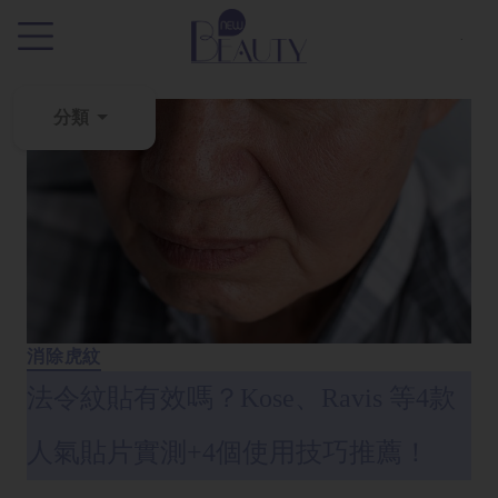
.
分類
粉
刺
黑
頭
百
科
消除虎紋
美
法令紋貼有效嗎？Kose、Ravis 等4款
白
去
人氣貼片實測+4個使用技巧推薦！
斑