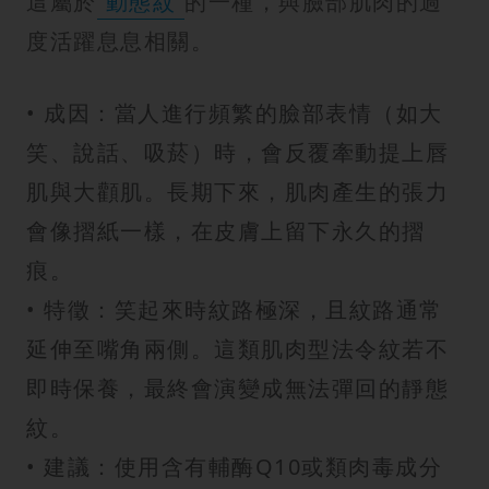
這屬於
動態紋
的一種，與臉部肌肉的過
度活躍息息相關。
• 成因：當人進行頻繁的臉部表情（如大
笑、說話、吸菸）時，會反覆牽動提上唇
肌與大顴肌。長期下來，肌肉產生的張力
會像摺紙一樣，在皮膚上留下永久的摺
痕。
• 特徵：笑起來時紋路極深，且紋路通常
延伸至嘴角兩側。這類肌肉型法令紋若不
即時保養，最終會演變成無法彈回的靜態
紋。
• 建議：使用含有輔酶Q10或類肉毒成分