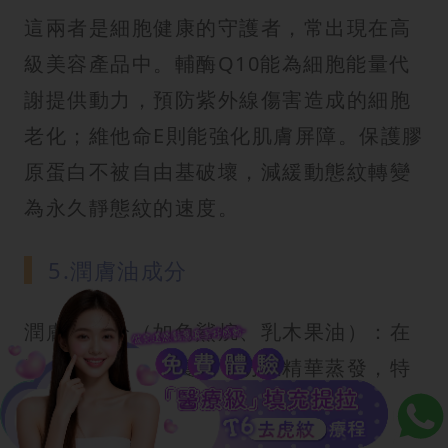
這兩者是細胞健康的守護者，常出現在高
級美容產品中。輔酶Q10能為細胞能量代
謝提供動力，預防紫外線傷害造成的細胞
老化；維他命E則能強化肌膚屏障。保護膠
原蛋白不被自由基破壞，減緩動態紋轉變
為永久靜態紋的速度。
5.潤膚油成分
潤膚油成分（如角鯊烷、乳木果油）：在
法令紋處形成保護膜，防止精華蒸發，特
別適合乾性膚況的人。