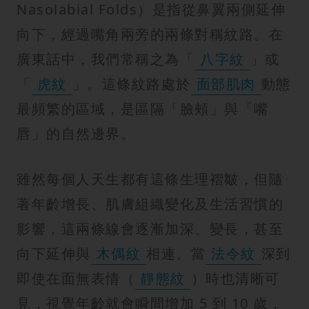
紋
Nasolabial Folds）是指從鼻翼兩側延伸
向下，經過嘴角兩旁的兩條對稱紋路。在
廣東話中，我們常稱之為「
八字紋
」或
「
虎紋
」。這條紋路處於
面部肌肉
動態
最頻繁的區域，是區隔「臉頰」與「嘴
唇」的自然邊界。
雖然每個人天生都有這條生理褶皺，但隨
著年齡增長、肌膚組織變化及生活習慣的
影響，這兩條線會逐漸加深、變長，甚至
向下延伸與
木偶紋
相連。當
法令紋
深到
即使在面無表情（
靜態紋
）時也清晰可
見，視覺年齡就會瞬間增加 5 到 10 歲，