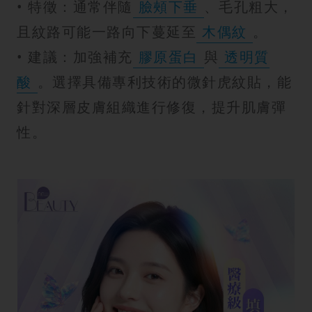
• 特徵：通常伴隨
臉頰下垂
、毛孔粗大，
且紋路可能一路向下蔓延至
木偶紋
。
• 建議：加強補充
膠原蛋白
與
透明質
酸
。選擇具備專利技術的微針虎紋貼，能
針對深層皮膚組織進行修復，提升肌膚彈
性。