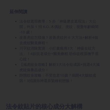
延伸閱讀
法令紋遮瑕教學：5 步「神級磨皮遮瑕法」大公
開，外加 1 招 K.O. 木偶紋、虎紋，視覺年齡瞬間
-10 歲！
改善虎紋怎樣做？改善虎紋的 6 大方法+解析4個
去虎紋醫美療程！
川字紋消除實測：小紅書瘋傳3大「神級去紋方
法」！4款抗老成分+醫美療程 助你從根源撫平眉
心紋！
【減虎紋全攻略】解析3大法令紋成因+挑選4大減
虎紋保養品成分！
靜態紋全攻略：不笑也老10歲？揭開4大皺紋成
因！3招讓你神還原緊緻初戀臉！
法令紋貼片的核心成分大解構