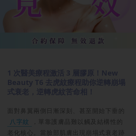
1 次醫美療程激活 3 層膠原！New
Beauty T6 去虎紋療程助你逆轉崩塌
式衰老，逆轉虎紋苦命相！
面對鼻翼兩側日漸深刻、甚至開始下垂的
八字紋
，單靠護膚品難以觸及結構性的
老化核心。當臉部肌膚出現崩塌式衰老跡