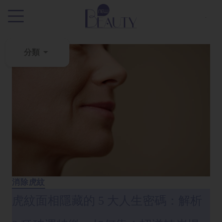
.
分類
粉
刺
黑
頭
百
科
美
白
消除虎紋
去
虎紋面相隱藏的 5 大人生密碼：解析
斑