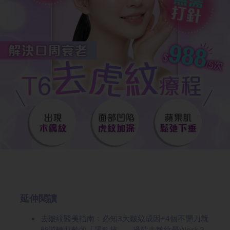
延伸閱讀
去皺紋醫美指南：必知3大皺紋成因+4個不開刀就
能逆轉肌齡的「黑科技」，邊款去皺紋最Work？