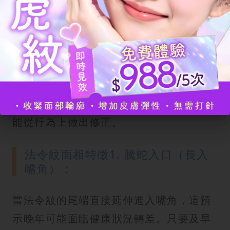
年危機？
並非所有虎紋都帶來正面能量，部分法令
紋特徵在面相學中被視為破運之兆，尤其
與晚年運勢與健康狀況相關。及早辨識這
些信號，並非為了製造焦慮，而是讓我們
能從行為上做出修正。
法令紋面相特徵1. 騰蛇入口（長入
嘴角）：
當法令紋的尾端直接延伸進入嘴角，這預
示晚年可能面臨健康狀況轉差。只要及早