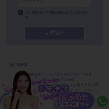
我已閱讀並同意有關
條款細則
以及
隱私政
策
。
完成登記
延伸閱讀
虎紋原因全解析：為什麼法令紋會變深？解析 3
大類型與 7 大成因，教你精準去皺！
法令紋要如何消除？日本爆紅 10 分鐘法令紋按摩
拉提法＋5 種醫美療程全解析，找回 10 年前的緊
緻線條！
動態紋是什麼？3秒自我檢測法！解析3大皺紋類
型+6大營養師推薦抗皺食物！