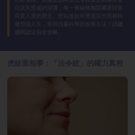
方
白流失形成的深溝，每一條線條都隱藏著財富
法
與貴人運的懸念。想知道如何透過這些面相特
徵預測人生，並尋找最科學的改善方法？請繼
鼻
續閱讀這份全攻略。
鼾
解
決
虎紋面相學：「法令紋」的權力真相
減
肥
全
攻
略
消
除
虎