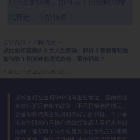
3 種破運特徵，如何靠 1 招逆轉崩塌
眼
袋
式衰老，重拾福氣？
知
識
美容資訊
消除虎紋
>
>
生
虎紋面相隱藏的 5 大人生密碼：解析 3 種破運特徵，
髮
如何靠 1 招逆轉崩塌式衰老，重拾福氣？
解
密
作者
:
Lui Yip
2026年3月13日
去
印
虎紋面相在面相學中佔有重要地位，這兩條法
知
令紋位置延伸出的紋路，不只是顯老的標記，
識
更是洞察職業生涯與領導能力的關鍵。不少香
港女性照鏡時只擔心虎紋紋路讓人看起來老態
瘦
龍鍾，卻忽略了法令紋是反映社會地位與運勢
面
的命運線。無論是肌肉型法令紋還是因膠原蛋