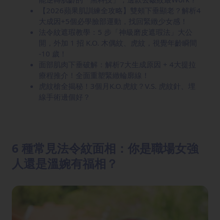
【2026蘋果肌訓練全攻略】雙頰下垂顯老？解析4
大成因+5個必學臉部運動，找回緊緻少女感！
法令紋遮瑕教學：5 步「神級磨皮遮瑕法」大公
開，外加 1 招 K.O. 木偶紋、虎紋，視覺年齡瞬間
-10 歲！
面部肌肉下垂破解：解析7大生成原因 + 4大提拉
療程推介！全面重塑緊緻輪廓線！
虎紋槍全揭秘！3個月K.O.虎紋？V.S. 虎紋針、埋
線手術邊個好？
6 種常見法令紋面相：你是職場女強
人還是溫婉有福相？