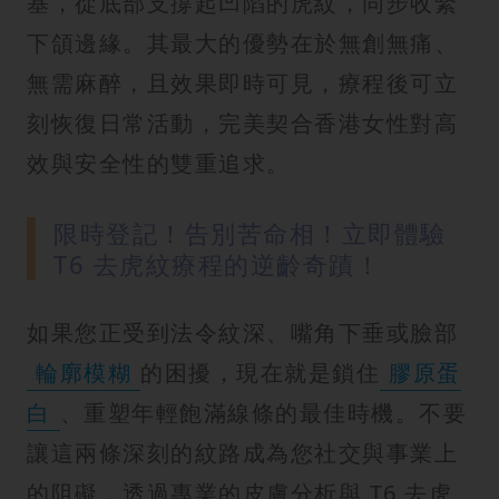
基，從底部支撐起凹陷的虎紋，同步收緊
下頜邊緣。其最大的優勢在於無創無痛、
無需麻醉，且效果即時可見，療程後可立
刻恢復日常活動，完美契合香港女性對高
效與安全性的雙重追求。
限時登記！告別苦命相！立即體驗
T6 去虎紋療程的逆齡奇蹟！
如果您正受到法令紋深、嘴角下垂或臉部
輪廓模糊
的困擾，現在就是鎖住
膠原蛋
白
、重塑年輕飽滿線條的最佳時機。不要
讓這兩條深刻的紋路成為您社交與事業上
的阻礙，透過專業的皮膚分析與 T6 去虎