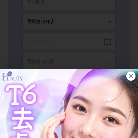
我已閱讀並同意有關
條款細則
以及
隱私政
策
。
完成登記
3 大「破運」虎紋特徵：如何化解晚