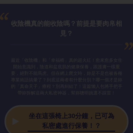
收陰機真的能收陰嗎？前提是要肉帛相
見？
最近「收陰機」和「幸福椅」真的超火紅！愈來愈多女生
開始意識到，陰道和盆底肌的健康保養，跟護膚一樣重
要，絕對不能馬虎。但在網上爬文時，妳是不是也被各種
專業術語搞暈了？到底這兩者有什麼分別？哪一個才是妳
的「真命天子」療程？別再糾結了！這篇懶人包將手把手
帶妳拆解這兩大私密神器，幫妳聰明挑選不踩雷！
坐在這張椅上30分鐘，已可為
私密處進行保養！？