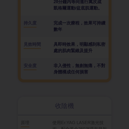
28分鐘內等同進行萬次成
凱格爾運動/盆底肌運動。
持久度
完成一次療程，效果可持續
數年
見效時間
具即時效果，明顯感到私密
處的肌肉緊緻及提升
安全度
非入侵性，無創無痛，不對
身體構成任何損害
收陰機
原理
使用Er:YAG LASER激光技
術，配合黃金360™環形發射