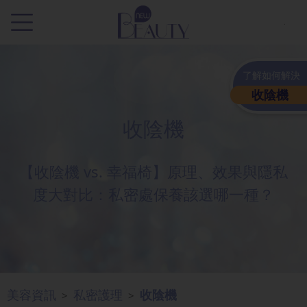
.
了解如何解決
收陰機
收陰機
【收陰機 vs. 幸福椅】原理、效果與隱私
度大對比：私密處保養該選哪一種？
美容資訊
私密護理
收陰機
>
>