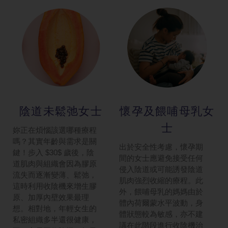
陰道未鬆弛女士
懷孕及餵哺母乳女
士
妳正在煩惱該選哪種療程
嗎？其實年齡與需求是關
出於安全性考慮，懷孕期
鍵！步入 $30$ 歲後，陰
間的女士應避免接受任何
道肌肉與組織會因為膠原
侵入陰道或可能誘發陰道
流失而逐漸變薄、鬆弛，
肌肉強烈收縮的療程。此
這時利用收陰機來增生膠
外，餵哺母乳的媽媽由於
原、加厚內壁效果最理
體內荷爾蒙水平波動，身
想。相對地，年輕女生的
體狀態較為敏感，亦不建
私密組織多半還很健康，
議在此階段進行收陰機治