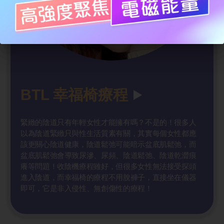
BTL 幸福椅療程
緊緻的陰道只有年輕女性才能擁有嗎？不是的！很多人
以為陰道緊緻只與性生活質素有關，其實每個女性都應
該更關心陰道健康，陰道鬆弛可能暗示盆底肌鬆弛，而
盆底肌鬆弛會導致尿滲、尿頻、陰道鬆弛、陰道乾澀痕
癢等問題！收陰機療程雖好，但很多女性無法接受探頭
進入陰道，而幸福椅的療程不用脫褲子，直接坐在儀器
即可，它是非入侵性、無創傷性的療程！