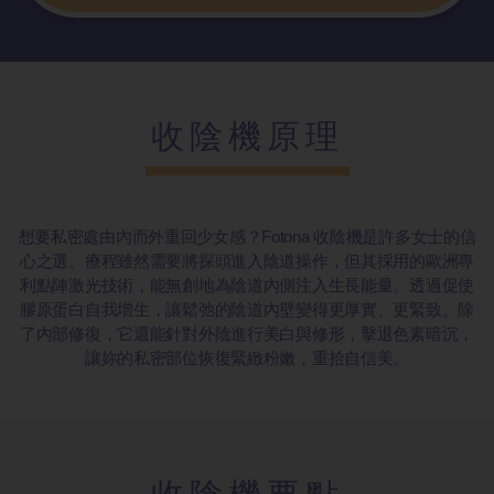
收陰機原理
想要私密處由內而外重回少女感？Fotona 收陰機是許多女士的信
心之選。療程雖然需要將探頭進入陰道操作，但其採用的歐洲專
利點陣激光技術，能無創地為陰道內側注入生長能量。透過促使
膠原蛋白自我增生，讓鬆弛的陰道內壁變得更厚實、更緊致。除
了內部修復，它還能針對外陰進行美白與修形，擊退色素暗沉，
讓妳的私密部位恢復緊緻粉嫩，重拾自信美。