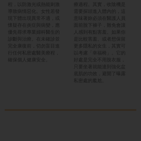
程，以防激光或熱能刺激
療過程。其實，收陰機是
導致病情惡化。女性若發
需要探頭進入體內的，這
現下體出現異常不適，或
意味著妳必須在醫護人員
懷疑存在炎症與病變，應
面前脫下褲子，難免會讓
優先尋求專業婦科醫生的
人感到有點害羞。如果你
診斷與治療。在未確診並
是比較害羞、或者想保留
完全康復前，切勿盲目進
更多隱私的女生，其實可
行任何私密處醫美療程，
以考慮「幸福椅」。它的
確保個人健康安全。
好處是完全不用脫衣服，
只要坐著就能達到強化盆
底肌的功效，避開了曝露
私密處的尷尬。
限制