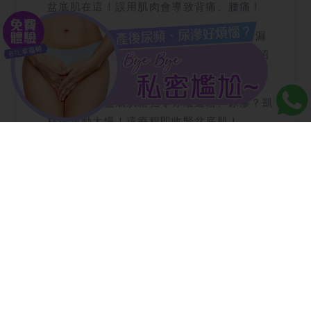
盆底肌在這！誤用肌肉會導致背痛、腰痛！
【產後失禁】【產後失禁】生完BB尿滲、漏
尿超可怕！4類人特別容易會失禁？教你一招
重拾身體自主權！
【盆底肌】盆底肌鬆弛令你陰道鬆、尿滲？凱
格爾運動太慢！這療程即收緊盆底肌！
相關療程
R6 眼袋療程
S6 減肥療程
8D 去斑療程