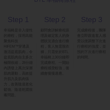
Step 1
Step 2
Step 3
幸福椅是非入侵性
顧問會詳解療程原
完成療程後，團隊
的療程，採用高能
理及確定客人的身
會立即跟進客人感
聚焦科技
體狀況適合進行療
受以便調整下次進
HIFEM™穿透及
程，客人無需脫衣
行療程的強度，並
激活盆底肌肉，令
褲，只需坐於BTL
預約下次進行療程
盆底肌肉自主多次
幸福椅上30分鐘即
的時間。
極限收縮，28分鐘
完成療程。一開始
內誘發上萬次深層
療程感受較強，後
肌肉運動，高效提
續會慢慢適應。
升肌力及肌肉張
力，改善陰道老化
鬆弛、陰道乾澀痕
癢問題。