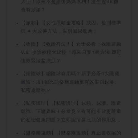
人士！原來不是產後媽媽專利！沒生過BB都
會有尿滲？
【尿頻】【女性尿頻全攻略】成因、檢測標準
與 4 大改善方法，告別漏尿尷尬！
【收陰】【收陰有法！】女士必看：收陰運動
V.S. 收陰療程大比較！原來只要1個方法 即可
速效緊緻盆底肌？
【縮陰球】縮陰球有用嗎？新手必看4大隱藏
風險：這1招比凱格爾運動更有效告別尿滲、
私密處鬆弛？
【私密護理】【私密護理】尿頻、尿滲、陰道
鬆弛、下體異味十分常見？有可能引致更嚴重
的私密健康問題？立即認清盆底肌的作用及緊
緻提升方法！
【凱格爾運動】【凱格爾運動】真正要收縮的