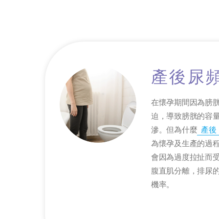
產後尿
在懷孕期間因為膀
迫，導致膀胱的容
滲。但為什麼
產後
為懷孕及生產的過
會因為過度拉扯而
腹直肌分離，排尿
機率。