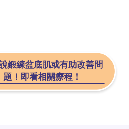
說鍛練盆底肌或有助改善問
題！即看相關療程！