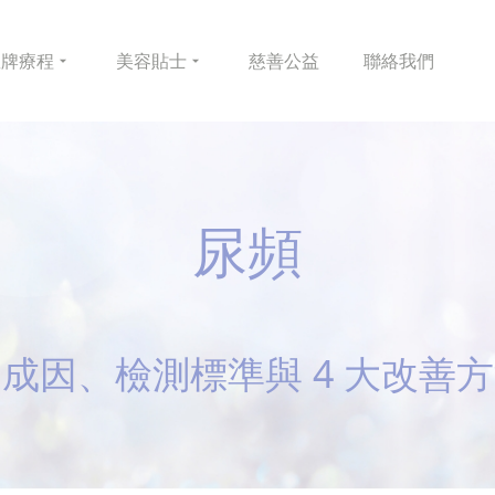
皇牌
療程
美容
貼士
慈善
公益
聯絡
我們
尿頻
成因、檢測標準與 4 大改善