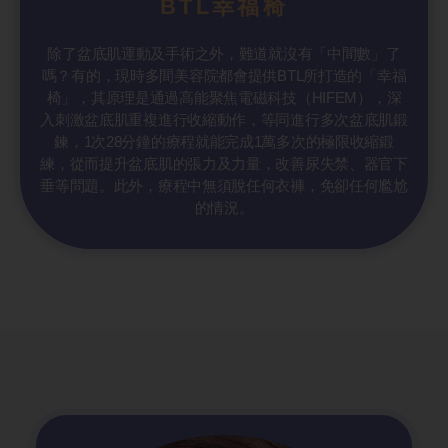
BTL幸福椅
除了盆底肌運動及手術之外，難道就沒有「中間數」了
嗎？有的，現時多間美容院都會提供BTL所打造的「幸福
椅」，其原理是通過高能聚焦電磁科技（HIFEM），深
入刺激盆底肌重複進行收縮動作，等同進行多次盆底肌鍛
鍊，1次28分鐘的療程就能完成1萬多次的極限收縮鍛
練，從而提升盆底肌的張力及力量，改善尿失禁、器官下
垂等問題。此外，療程中無須脫任何衣褲，免卻任何尷尬
的情況。