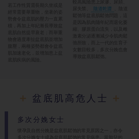
較高風險患上尿滲、尿頻、
若工作性質需長期久坐或是
尿失禁、
陰道乾澀
、陰道
經常需要舉重物，坐著的姿
鬆弛等盆底肌鬆弛問題，這
勢會令盆底肌的壓力一直累
是因為肌肉隨年紀而退化萎
積，再加上年紀漸長導致盆
縮、膠原蛋白流失，以及雌
底肌自然提早衰老；而舉重
激素分泌逐漸減少令肌肉鬆
物會過度牽扯盆底肌並增加
弛所致，而上一代的生育子
腹壓，兩種姿勢都會令盆底
女數目較多，多次分娩也會
肌加速老化，並增加患上盆
導致盆底肌鬆弛。
底肌疾病的風險。
盆底肌高危人士
多次分娩女士
懷孕及自然分娩是盆底肌鬆弛的常見原因之一，亦令
多次分娩女士成為盆底肌鬆弛的常見病患。當胎兒的