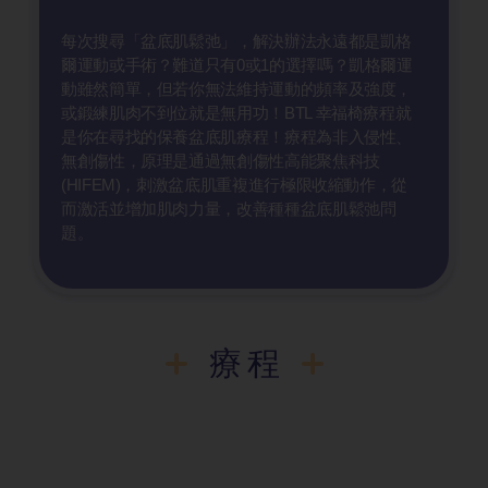
每次搜尋「盆底肌鬆弛」，解決辦法永遠都是凱格
爾運動或手術？難道只有0或1的選擇嗎？凱格爾運
動雖然簡單，但若你無法維持運動的頻率及強度，
或鍛練肌肉不到位就是無用功！BTL 幸福椅療程就
是你在尋找的保養盆底肌療程！療程為非入侵性、
無創傷性，原理是通過無創傷性高能聚焦科技
(HIFEM)，刺激盆底肌重複進行極限收縮動作，從
而激活並增加肌肉力量，改善種種盆底肌鬆弛問
題。
療程