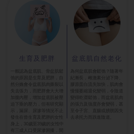
生育及肥胖
盆底肌自然老化
一般認為盆底肌、骨盆肌鬆
為何盆底肌會鬆弛？隨著年
弛的原因是生育及肥胖，自
紀漸長，雌激素分泌下降、
然分娩會令盆底肌肉撕裂以
膠原蛋白流失加快，肌肉會
失去張力，而肥胖會大大增
慢慢萎縮退化變弱，令陰道
加腹內壓，增加盆底肌被壓
變得乾澀鬆弛，而盆底肌肉
迫下垂的壓力，但有研究顯
的張力及強度亦會變弱，甚
示，漏尿、尿滲等情況不止
至令子宮、直腸或膀胱因失
發生在曾生育及肥胖的女性
去承托力而跌進陰道。
身上，30歲至39歲的女性中
有三成人口受尿滲困擾，間