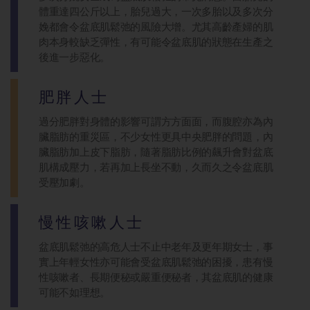
體重達四公斤以上，胎兒過大，一次多胎以及多次分
娩都會令盆底肌鬆弛的風險大增。尤其高齡產婦的肌
肉本身較缺乏彈性，有可能令盆底肌的狀態在生產之
後進一步惡化。
肥胖人士
過分肥胖對身體的影響可謂方方面面，而腹腔亦為內
臟脂肪的重災區，不少女性更具中央肥胖的問題，內
臟脂肪加上皮下脂肪，隨著脂肪比例的飆升會對盆底
肌構成壓力，若再加上長坐不動，久而久之令盆底肌
受壓加劇。
慢性咳嗽人士
盆底肌鬆弛的高危人士不止中老年及更年期女士，事
實上年輕女性亦可能會受盆底肌鬆弛的困擾，患有慢
性咳嗽者、長期便秘或嚴重便秘者，其盆底肌的健康
可能不如理想。