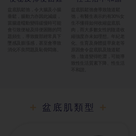
盆底肌鬆弛，令大腸及小腸
盆底肌鬆弛會導致陰道鬆
垂鬆，腸動力亦因此減緩，
弛，有醫生表示約有30%女
當腸道蠕動變得緩慢時可能
生不懂得如何收縮盆底肌
會引致便秘及排便困難的問
肉，而大多數女性的陰道收
題頻生，導致腹部經常具下
縮強度亦未如理想。年紀老
墜感及膨漲感，甚至會導致
化、生育及身體提早衰老等
消化不良問題及恥骨悶痛。
原因會令盆底肌及陰道鬆
弛，陰道變得乾澀，可能導
致性生活質素下降、性生活
不和諧。
盆底肌類型