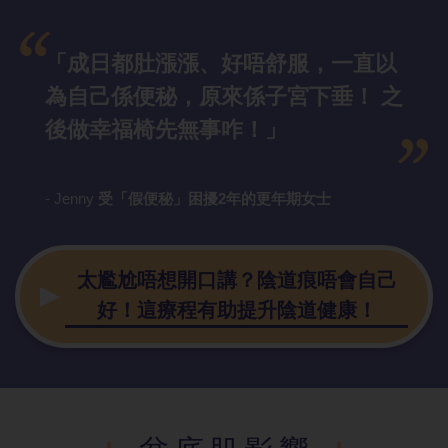
「成日都肚漲漲、好唔舒服，一直以
為自己係便秘，原來係子宮下垂！ 之
後做幸福椅先無事咋！」
- Jenny
受「假便秘」困擾2年的更年期女士
太尷尬唔想開口講？陰道痕唔會自己
好！這療程有助提升陰道健康！