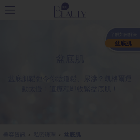
.
了解如何解決
盆底肌
盆底肌
盆底肌鬆弛令你陰道鬆、尿滲？凱格爾運
動太慢！這療程即收緊盆底肌！
美容資訊
私密護理
盆底肌
>
>