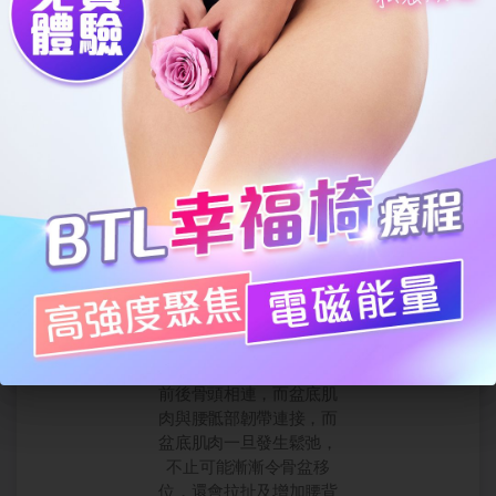
生極其不適的感覺，若為
題，伴隨尿頻及尿不乾淨
嚴重的器官脫垂者須進行
的感覺，令女士們因尷尬
手術。
及麻煩而減少外出，影響
社交生活。
腰背肌肉痛
盆底肌就像一張吊床，與
前後骨頭相連，而盆底肌
肉與腰骶部韌帶連接，而
盆底肌肉一旦發生鬆弛，
不止可能漸漸令骨盆移
位，還會拉扯及增加腰背