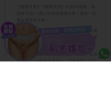
【產後失禁】【產後失禁】生完BB尿滲、漏
尿超可怕！4類人特別容易會失禁？教你一招
重拾身體自主權！
【私密護理】【私密護理】尿頻、尿滲、陰道
鬆弛、下體異味十分常見？有可能引致更嚴重
的私密健康問題？立即認清盆底肌的作用及緊
緻提升方法！
【女性潔膚液】【女性潔膚液】「妹妹」愈洗
愈敏感？3大致敏源逐個捉！潔膚液可以日日
用嗎？
【陰道鬆弛】「女人最痛」有得救！了解女性
陰道鬆弛的4大原因：喝「XXXX」是高危？即
學1招緊緻骨盆腔肌肉！