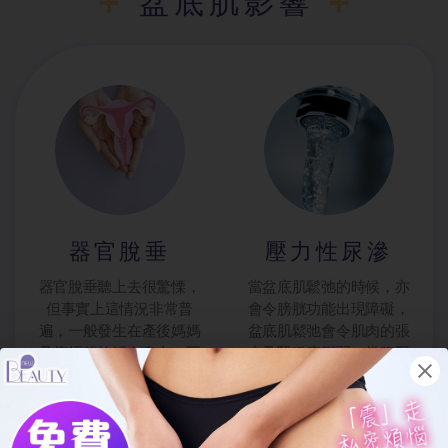
盆底肌影響
器官脫垂
壓力性尿滲
器官脫垂聽上去很驚慄，
當盆底肌鬆弛的時候，亦
但事實上這情況非常普
會令膀胱功能出現障礙，
遍，一般發生在產後媽媽
盆底肌鬆弛會令肌肉的張
及停經後的婦女身上。不
力及緊緻度變弱，當腹壓
管你年紀多少，盆底肌一
增加的時候，如舉重物、
旦鬆弛就有器官脫垂的風
跑步、大笑、咳嗽及打噴
險，子宮、膀胱或直腸會
嚏等，可能會發生尿滲甚
滑至陰道、壓迫陰部而產
至尿失禁的「漏尿」問