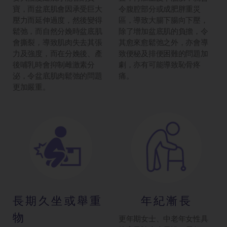
寶，而盆底肌會因承受巨大
令腹腔部分或成肥胖重災
壓力而延伸過度，然後變得
區，導致大腸下腸向下壓，
鬆弛，而自然分娩時盆底肌
除了增加盆底肌的負擔，令
會撕裂，導致肌肉失去其張
其愈來愈鬆弛之外，亦會導
力及強度，而在分娩後、產
致便秘及排便困難的問題加
後哺乳時會抑制雌激素分
劇，亦有可能導致恥骨疼
泌，令盆底肌肉鬆弛的問題
痛。
更加嚴重。
長期久坐或舉重
年紀漸長
物
更年期女士、中老年女性具