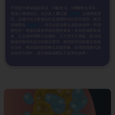
不管是什麼減脂蔬菜湯、52斷食法、168斷食法等等，
都讓人躍躍欲試，但許多人嘗試過
輕斷食
法減肥後發
現，這種方法主要減去的是身體的水分而非脂肪，無法
有效降低
體脂率
，而且也因為要自煮跟食材單一而很
難堅持！更慘的還會導致報復性暴食！若你想減肥有效
果、又沒有時間精力去運動、又不想天天煮飯，那S6溶
脂修形療程就是你的最佳選擇。療程採用低能量生物激
光技術，將頑固的脂肪轉化為脂肪酸，並透過新陳代謝
自然排出體外，達到無痛減肥且不反彈的效果！