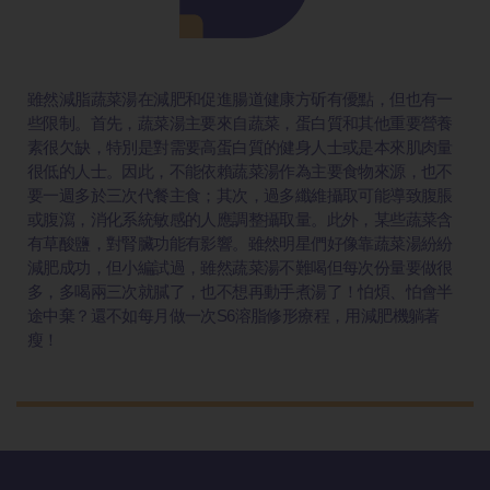
雖然減脂蔬菜湯在減肥和促進腸道健康方斫有優點，但也有一
些限制。首先，蔬菜湯主要來自蔬菜，蛋白質和其他重要營養
素很欠缺，特別是對需要高蛋白質的健身人士或是本來肌肉量
很低的人士。因此，不能依賴蔬菜湯作為主要食物來源，也不
要一週多於三次代餐主食；其次，過多纖維攝取可能導致腹脹
或腹瀉，消化系統敏感的人應調整攝取量。此外，某些蔬菜含
有草酸鹽，對腎臟功能有影響。雖然明星們好像靠蔬菜湯紛紛
減肥成功，但小編試過，雖然蔬菜湯不難喝但每次份量要做很
多，多喝兩三次就膩了，也不想再動手煮湯了！怕煩、怕會半
途中棄？還不如每月做一次S6溶脂修形療程，用減肥機躺著
瘦！