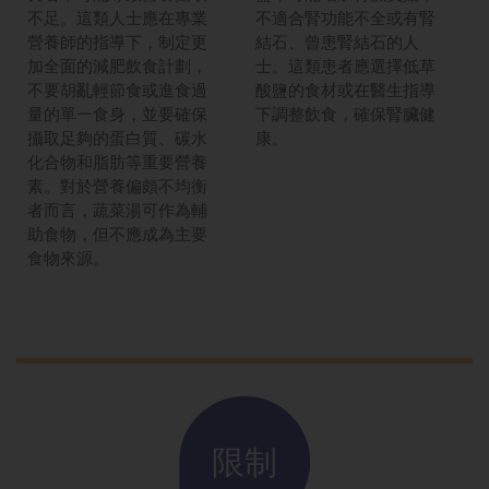
不足。這類人士應在專業
不適合腎功能不全或有腎
營養師的指導下，制定更
結石、曾患腎結石的人
加全面的減肥飲食計劃，
士。這類患者應選擇低草
不要胡亂輕節食或進食過
酸鹽的食材或在醫生指導
量的單一食身，並要確保
下調整飲食，確保腎臟健
攝取足夠的蛋白質、碳水
康。
化合物和脂肪等重要營養
素。對於營養偏頗不均衡
者而言，蔬菜湯可作為輔
助食物，但不應成為主要
食物來源。
限制