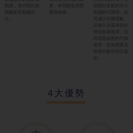
胞膜，使內部的脂
果，有助恢復身體
助體內多餘的水分
肪酸更容易被排
緊緻線條。
和脂肪代謝掉，從
出。
而減少水腫現象。
這種方法還有助於
增強血液循環，從
而提高細胞的代謝
速率，使身體更高
效地分解和排出脂
肪。
4大優勢