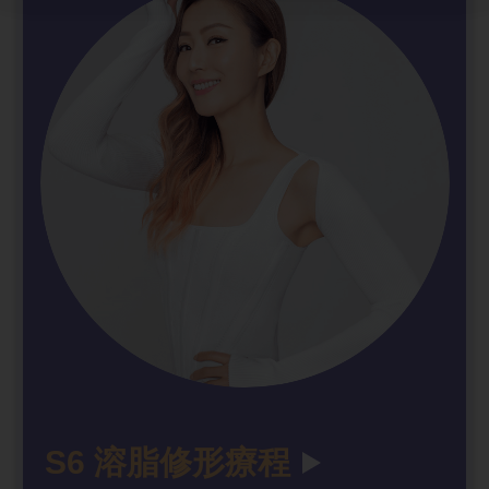
S6 溶脂修
形療程