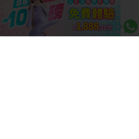
致皮膚壞死？揭開溶脂針的「隱藏毀容風
險」！
【蛋白粉減肥】【蛋白粉減肥】喝代餐奶昔減
肥可行嗎？不運動可以喝？4類人會變胖腎
虧！
【汗蒸】【汗蒸減肥全書】汗蒸3大排毒美肌
好處！汗蒸後可洗澡嗎？想減應該吃什麼？
【秋葵減肥】【秋葵減肥】每天2杯秋葵水，
日本女星3週瘦5Kg？即看瘦身去水腫神水，4
種人士不適用！
【瘦腰運動】4個最虐腹燒脂的運動 + 4個運
動新手的減腩運動，跟做腰圍即瘦7cm！
【減肥機】【做減肥機/溶脂機】3大常見做減
肥機的原理，為何家用減肥機只有熱光？