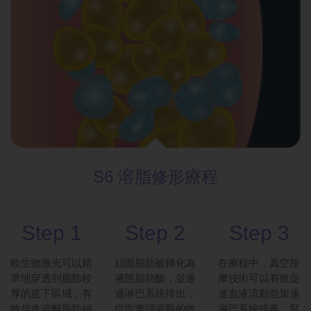
S6 溶脂修
形療程
Step 1
Step 2
Step 3
軟生物激光可以精
頑固脂肪被轉化為
在療程中，真空按
準地穿透到脂肪較
液態脂肪酸，並通
摩技術可以有效促
厚的皮下區域，有
過淋巴系統排出，
進血液流動並加速
效促進溶解脂肪細
從而實現溶脂的效
淋巴系統排毒，幫