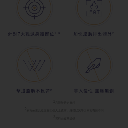
針對7大難減
身體部位¹ ³
加快脂肪排出
體外²
擊退脂肪不反
彈²
非入侵性 無
痛無創
1
只限於特定療
程
2
療程效果及進
度會因個人之皮膚、身體狀況等因素而有所不同
3
資料由廠商提
供