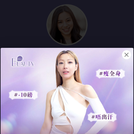
「蔬菜湯係容
易榻杠又幾好飲，但
飲第三次已經厭咗，仲叫我一星期
飲三次？ 輕斷食對我黎講好難，我
好鐘意食嘢！都係借助外力減最
快，做減肥機啦！」
- Appl
e
試過N多個輕
斷食法、減脂餐單無一次成功