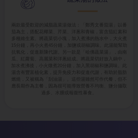
兩款最受歡迎的減脂蔬菜湯做法：「鄭秀文番茄湯」以番
茄為主，搭配花椰菜、芹菜、洋蔥和青椒，富含茄紅素和
多種維生素。將蔬菜切小塊，加入煮沸的熱水中，大火煮
15分鐘，再小火煮45分鐘，加鹽或胡椒調味。此湯能幫助
抗氧化，促進新陳代謝。另一款是「哈佛蔬菜湯」，由南
瓜、紅蘿蔔、高麗菜和洋蔥組成。將蔬菜切好放入鍋中，
加水煮沸後，小火燉煮20分鐘，加入黑胡椒和鹽調味。此
湯含有豐富植化素，提升免疫力和促進代謝，有助於脂肪
燃燒，又被稱為「刮油湯」。這些湯雖然可作代餐，但不
應長期作為主餐，因為很可能導致營養不均衡、鹽分攝取
過多、水腫或報復性暴食。