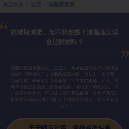
美容資訊
減肥
減脂蔬菜湯
>
>
想減脂減肥，
但不想熬餓？減脂蔬菜湯
會是關鍵嗎？
減脂蔬菜湯被鄭秀文、梁漢文、吳君如還有各種成功快速
減磅的明星帶火了！減脂蔬菜湯主打一個低卡、多營養、
飽著能瘦、味道好又高纖養身！它主要由番茄、芹菜、洋
蔥等多種蔬菜製成，富含維他命、礦物質和膳食纖維，不
止能提供飽腹感，同時促進消化系統健康。這種湯品還能
幫助提高新陳代謝？減肥人士絕對不容錯過，立即看看做
法！
天天喝蔬菜湯
，最後報復性暴