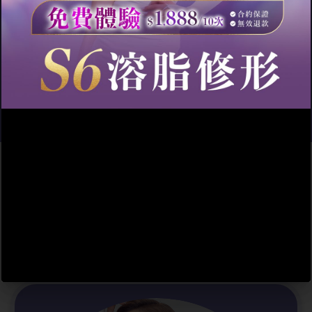
蔬菜湯係元老
級減肥餐，當初
做過嘅又有幾多人可以瘦？直
接做療程啦！
忙碌雙職媽媽
、OL有時間
整蔬菜湯嗎？