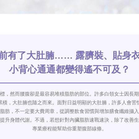
前有了大肚腩…… 露臍裝、貼身
小背心通通都變得遙不可及？
標，然而腰腹卻是最容易堆積脂肪的部位。許多白領女士因長期
累積，大肚腩也隨之而來。面對日益明顯的大肚腩，許多人會苦
脂肪，不一定要大費周章，從調整飲食習慣與增加膳食纖維攝入
提升身體代謝。不過，若想針對內臟脂肪速戰速決，除了改善生
專業療程能幫助你重塑腹部線條。