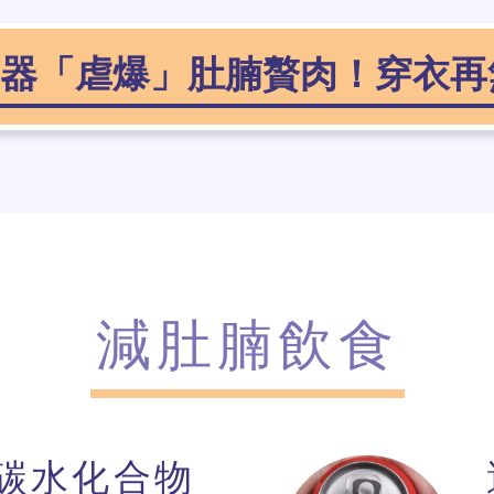
器「虐爆」肚腩贅肉！穿衣再
減肚腩飲食
碳水化合物