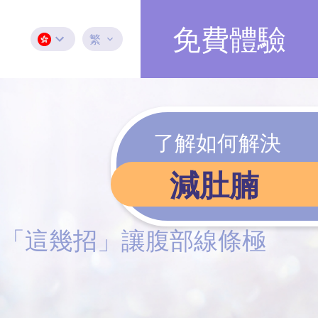
免費體驗
繁
了解如何解決
減肚腩
鐘「這幾招」讓腹部線條極