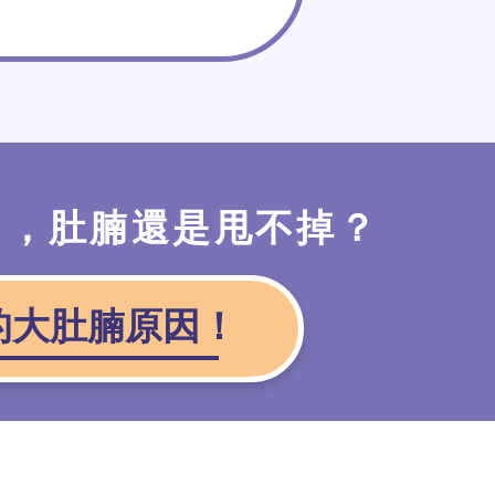
了，肚腩還是甩不掉？
的大肚腩原因！