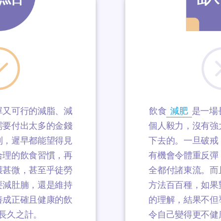
單又可行的減脂、減
飲食
減肥
是一場
需要付出太多的金錢
個人毅力，沒有強
則，遲早都能望得見
下去的。一旦破戒
合理的飲食習慣，再
有機會令體重反彈
獲甚微，甚至乎徒勞
全都付諸東流。而
要減肚腩，還是維持
方法百百種，如果
養成正確且健康的飲
的理解，結果不但
長久之計。
令自己變得更不健