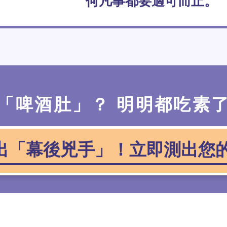
何凡事都要適可而止。
「啤酒肚」？ 明明都吃素
出「幕後兇手」！立即測出您