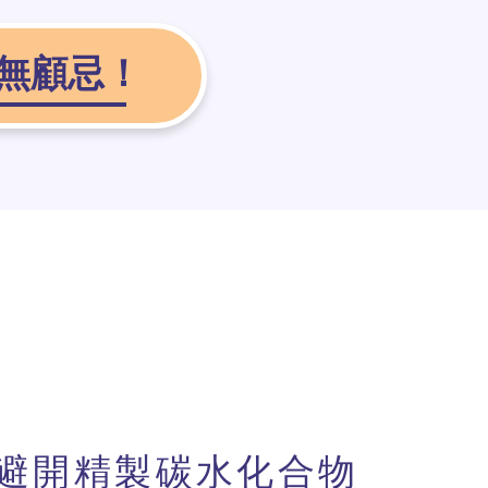
無顧忌！
避開精製碳水化合物