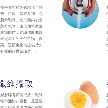
先要學會對精製碳水化合物
麵包、白飯、蛋糕及加工包
含膳食纖維，進入體內後會
糖急升急降，讓人頻繁產生
少腹部脂肪，建議採取低碳
擇未經加工的天然食物，例
蔬菜。這類食物能提供持久
最有效的飲食策略之一。
纖維攝取
對減肚腩有顯著成效。纖維
合物與油脂的吸收，最重要
，改善腸道環境並減少宿便