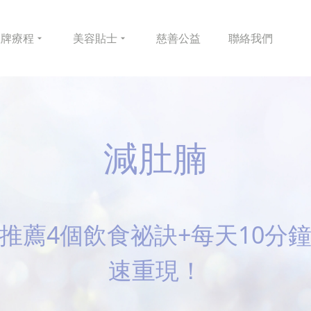
皇牌
療程
美容
貼士
慈善
公益
聯絡
我們
減肚腩
推薦4個飲食祕訣+每天10分
速重現！