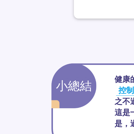
健康
小總結
控制
之不
這是
是，