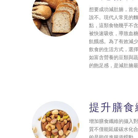
想要成功減肚腩，首
說不。現代人常見的
點，這類食物幾乎不
被快速吸收，導致血
飢餓感。為了有效減
飲食的生活方式，選
如富含營養的豆類與
的飽足感，是減肚腩
提升膳食
增加膳食纖維的攝入
質不僅能延緩碳水化
的是能促進腸道蠕動