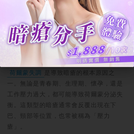
處。但當毛孔堵塞後，形成缺氧的環境，
痤瘡桿菌就會大量繁殖，並分解毛孔中的
油脂，產生脂肪酸。這些脂肪酸會刺激毛
囊，引發炎症反應，導致暗瘡出現。
4.荷爾蒙失調
荷爾蒙失調
是導致暗瘡的根本原因之
一。無論是青春期、生理期、懷孕，還是
工作壓力過大，都可能導致荷爾蒙分泌失
衡。這類型的暗瘡通常會反覆出現在下
巴、頸部等位置，也常被稱為「壓力
瘡」。