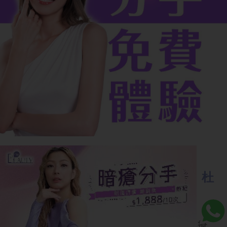
3個改善暗瘡的茶飲！從內在調理、杜
絕暗瘡形成！
除了中藥調理和外敷，日常飲用中醫食療