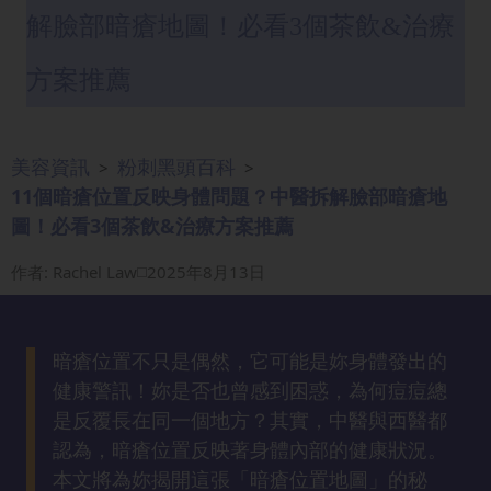
解臉部暗瘡地圖！必看3個茶飲&治療
眼
袋
知
方案推薦
識
美容資訊
粉刺黑頭百科
生
>
>
髮
11個暗瘡位置反映身體問題？中醫拆解臉部暗瘡地
解
圖！必看3個茶飲&治療方案推薦
密
作者
:
Rachel Law
2025年8月13日
去
印
知
暗瘡位置不只是偶然，它可能是妳身體發出的
識
健康警訊！妳是否也曾感到困惑，為何痘痘總
是反覆長在同一個地方？其實，中醫與西醫都
認為，暗瘡位置反映著身體內部的健康狀況。
瘦
面
本文將為妳揭開這張「暗瘡位置地圖」的秘