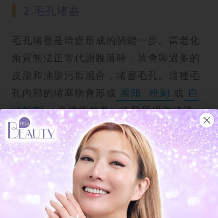
2.毛孔堵塞
毛孔堵塞是暗瘡形成的關鍵一步。當老化
角質無法正常代謝脫落時，就會與過多的
皮脂和油脂污垢混合，堵塞毛孔。這種毛
孔內部的堵塞物會形成
黑頭
粉刺
或
白
頭粉刺
，為暗瘡的進一步發展提供了溫
床。
3.細菌繁殖
毛囊中存在一種名為「痤瘡桿菌」的細
菌。在正常情況下，它們與皮膚和平共