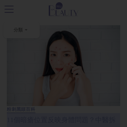
.
分類
粉
刺
黑
頭
百
科
美
白
粉刺黑頭百科
去
斑
11個暗瘡位置反映身體問題？中醫拆