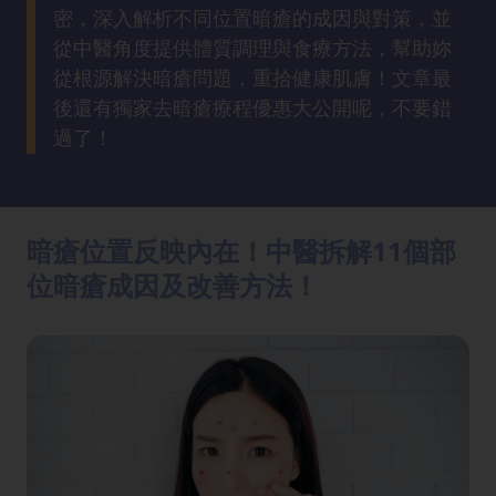
方
密，深入解析不同位置暗瘡的成因與對策，並
法
從中醫角度提供體質調理與食療方法，幫助妳
從根源解決暗瘡問題，重拾健康肌膚！文章最
鼻
後還有獨家去暗瘡療程優惠大公開呢，不要錯
鼾
過了！
解
決
暗瘡位置反映內在！中醫拆解11個部
減
肥
位暗瘡成因及改善方法！
全
攻
略
消
除
虎