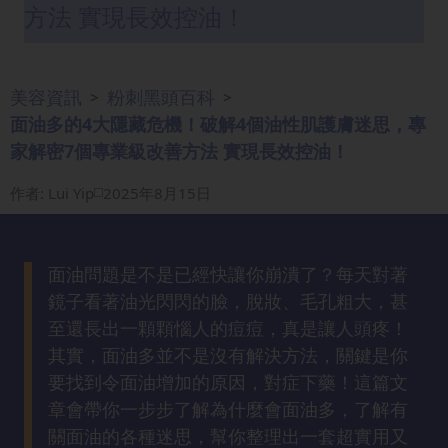
方法 實現長效控油！
眼
袋
知
識
美容資訊
粉刺黑頭百科
>
>
面油多的4大隱藏危機！破解4個油性肌護膚迷思，專
家解密7個專業級改善方法 實現長效控油！
生
髮
作者
:
Lui Yip
2025年8月15日
解
密
面油問題是不是已經快讓你崩潰了？每天對著
去
鏡子看著油光閃閃的臉，脫妝、毛孔粗大，甚
印
至還長出一顆顆惱人的痘痘，真是讓人頭疼！
知
識
其實，面油多並不是沒有解決方法，關鍵是你
要找到令面油增加的原因，對症下藥！這篇文
章會帶你一步步了解為什麼會面油多，了解有
瘦
面
關面油的各種迷思，幫你整理出一套超實用又