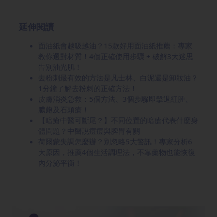
延伸閱讀
面油紙會越吸越油？15款好用面油紙推薦：專家
教你選對材質！4個正確使用步驟 + 破解3大迷思
告別油光肌！
去粉刺最有效的方法是凡士林、白泥還是卸妝油？
1分鐘了解去粉刺的正確方法！
皮膚消炎急救：5個方法、3個步驟即擊退紅腫、
膿皰及石頭瘡！
【暗瘡中醫可斷尾？】不同位置的暗瘡代表什麼身
體問題？中醫說痘痘與脾胃有關
荷爾蒙失調怎麼辦？別忽略5大警訊！專家分析6
大原因，推薦4個生活調理法，不靠藥物也能恢復
內分泌平衡！