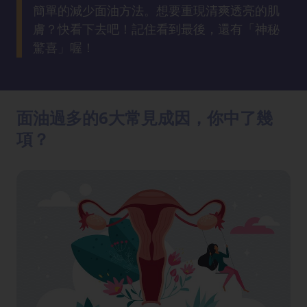
方
簡單的減少面油方法。想要重現清爽透亮的肌
法
膚？快看下去吧！記住看到最後，還有「神秘
驚喜」喔！
鼻
鼾
解
面油過多的6大常見成因，你中了幾
決
項？
減
肥
全
攻
略
消
除
虎