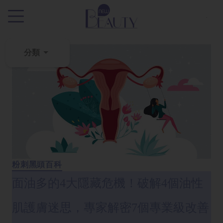
.
分類
粉
刺
黑
頭
百
科
粉刺黑頭百科
美
白
面油多的4大隱藏危機！破解4個油性
去
斑
肌護膚迷思，專家解密7個專業級改善