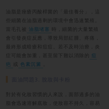
油脂是痤瘡丙酸桿菌的「最佳養分」，這
些細菌在油脂過剩的環境中會迅速繁殖。
當毛孔被
油脂堵塞
時，細菌的大量繁殖
會引發炎症反應，導致局部紅腫、疼痛，
最終形成暗瘡和痘痘。若不及時治療，炎
症可能會加重，甚至留下難以消除的
痘
疤
或
色素沉澱
。
面油問題3. 脫妝與卡粉
對於有化妝習慣的人來說，面部過多的油
脂會迅速溶解底妝，使妝容不持久，容易