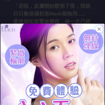
「老啦，皮膚
開始鬆弛下垂，我就
日日敷保濕初老Mask都無用......
最後做咗超聲波療程，做一次已經
緊緻V面！」
- Emil
y
45歲白領
初老肌、包
包面想有年輕緊緻
的心心面？直接做心心面療程
吧！