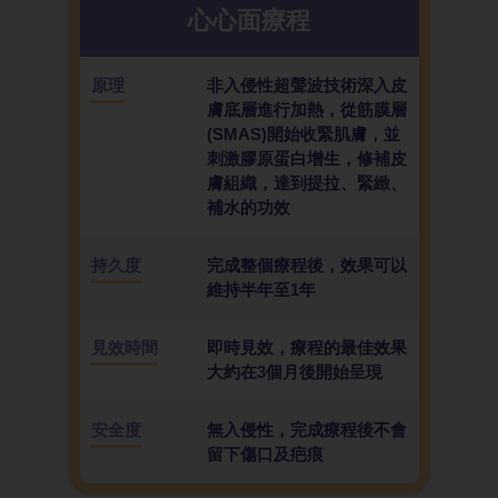
心心面療程
原理
非入侵性超聲波技術深入皮
膚底層進行加熱，從筋膜層
(SMAS)開始收緊肌膚，並
刺激膠原蛋白增生，修補皮
膚組織，達到提拉、緊緻、
補水的功效
持久度
完成整個療程後，效果可以
維持半年至1年
見效時間
即時見效，療程的最佳效果
大約在3個月後開始呈現
安全度
無入侵性，完成療程後不會
留下傷口及疤痕