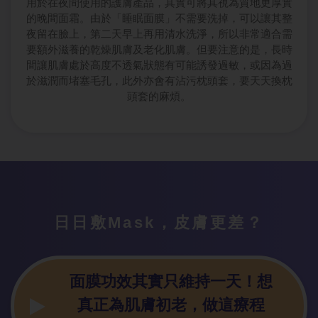
用於在夜間使用的護膚產品，其實可將其視為質地更厚實
的晚間面霜。由於「睡眠面膜」不需要洗掉，可以讓其整
夜留在臉上，第二天早上再用清水洗淨，所以非常適合需
要額外滋養的乾燥肌膚及老化肌膚。但要注意的是，長時
間讓肌膚處於高度不透氣狀態有可能誘發過敏，或因為過
於滋潤而堵塞毛孔，此外亦會有沾污枕頭套，要天天換枕
頭套的麻煩。
日日敷Mas
k，皮膚更差？
面膜功效其實
只維持一天！想
真正為肌膚初老，做這療程