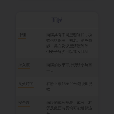
面膜
原理
面膜具有不同型態選擇，功
效包括保濕、初老、消炎鎮
靜、美白及深層清潔等等，
但分子鮮少可以進入肌底
持久度
面膜的效果可持續幾小時至
一天
見效時間
在臉上敷15至20分鐘後即見
效
安全度
面膜的成分複雜，成分、材
質及敷面時長均可能引起過
敏