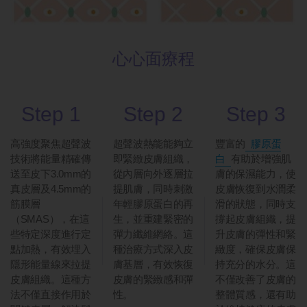
心心面療程
Step 1
Step 2
Step 3
高強度聚焦超聲波
超聲波熱能能夠立
豐富的
膠原蛋
技術將能量精確傳
即緊緻皮膚組織，
白
有助於增強肌
送至皮下3.0mm的
從內層向外逐層拉
膚的保濕能力，使
真皮層及4.5mm的
提肌膚，同時刺激
皮膚恢復到水潤柔
筋膜層
年輕膠原蛋白的再
滑的狀態，同時支
（SMAS），在這
生，並重建緊密的
撐起皮膚組織，提
些特定深度進行定
彈力纖維網絡。這
升皮膚的彈性和緊
點加熱，有效埋入
種治療方式深入皮
緻度，確保皮膚保
隱形能量線來拉提
膚基層，有效恢復
持充分的水分。這
皮膚組織。這種方
皮膚的緊緻感和彈
不僅改善了皮膚的
法不僅直接作用於
性。
整體質感，還有助