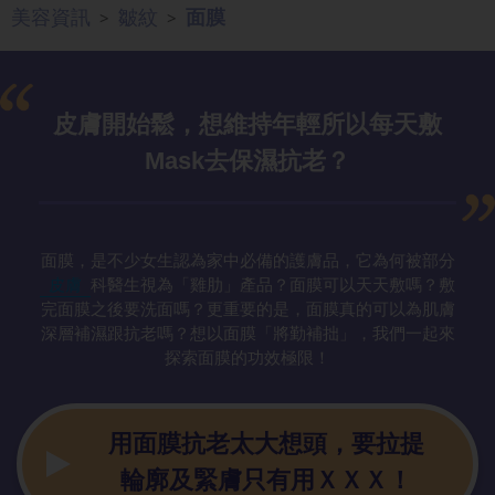
美容資訊
皺紋
面膜
>
>
皮膚開始鬆，
想維持年輕所以每天敷
Mask去保濕抗老？
面膜，是不少女生認為家中必備的護膚品，它為何被部分
皮膚
科醫生視為「雞肋」產品？面膜可以天天敷嗎？敷
完面膜之後要洗面嗎？更重要的是，面膜真的可以為肌膚
深層補濕跟抗老嗎？想以面膜「將勤補拙」，我們一起來
探索面膜的功效極限！
用面膜抗老太
大想頭，要拉提
輪廓及緊膚只有用ＸＸＸ！