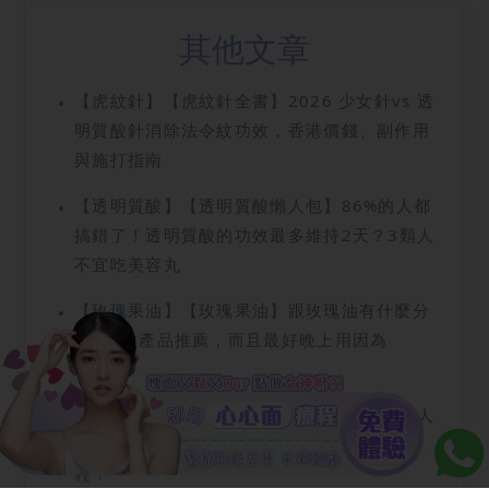
其他文章
【虎紋針】【虎紋針全書】2026 少女針vs 透
明質酸針消除法令紋功效，香港價錢、副作用
與施打指南
【透明質酸】【透明質酸懶人包】86%的人都
搞錯了！透明質酸的功效最多維持2天？3類人
不宜吃美容丸
【玫瑰果油】【玫瑰果油】跟玫瑰油有什麼分
別？4款產品推薦，而且最好晚上用因為
XXX！
【超聲刀】超聲刀百科：越痛越能V面？4種人
絕不能做HIFU？推薦瘦面必試的無痛V面療
程！