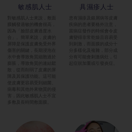
敏感肌人士
具濕疹人士
對敏感肌人士來說，敷面
患有濕疹及銀屑病等皮膚
膜觸發過敏的機會很高，
疾病的患者要格外注意，
因為「臉部皮膚過度水
當病症發作的時候會令皮
合」。簡單來說，皮膚的
膚變得非常乾燥且容易受
屏障是保護皮膚免受外界
到刺激，而面膜的成分十
傷害的關鍵，長期浸泡在
分多樣化及複雜，部分成
水中會導致角質細胞過於
分有可能會刺激病灶，引
膨脹，導致角質的連結鬆
起症狀加重或引發炎症。
散，從而削弱了皮膚的屏
障及其保護功能。這可能
使皮膚更容易受到細菌、
病毒和其他外來物質的侵
害，因此敏感肌人士不宜
多敷及長時間敷面膜。