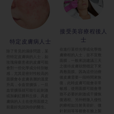
接受美容療程
後人
士
特定皮膚病人
士
在進行某些光學或化學煥
除了常見的濕疹問題，某
膚療程的人士，並不宜敷
些特定皮膚病的人士，如
面膜，一般來說建議三天
玫瑰痤瘡患者的皮膚可能
之後待皮膚狀態穩定下來
會對一些化學成分特別敏
再敷面膜。因為這些治療
感，尤其是密封性較高的
後皮膚需要一段時間來恢
面膜會令皮膚表層的溫度
復，此時皮膚可能會非常
升高，令血管擴張，一旦
敏感，使用面膜可能會導
血管擴張就可能引起刺激
致不必要的刺激或干擾恢
或加劇紅腫和丘疹。具皮
復過程。另外輕微入侵性
膚病的人士在使用面膜之
的療程如注射美容針、微
前最好先諮詢你的醫生。
針射頻等等都會在臉上製