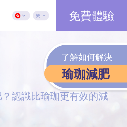
免費體驗
繁
了解如何解決
瑜珈減肥
肥？認識比瑜珈更有效的減