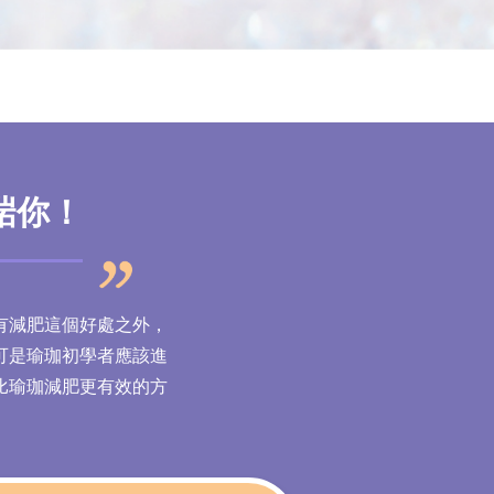
啱你！
有減肥這個好處之外，
可是瑜珈初學者應該進
比瑜珈減肥更有效的方