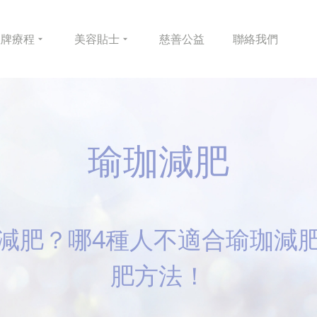
皇牌
療程
美容
貼士
慈善
公益
聯絡
我們
瑜珈減肥
減肥？哪4種人不適合瑜珈減
肥方法！