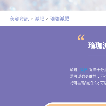
美容資訊
減肥
瑜珈減肥
>
>
瑜珈
瑜珈
減肥
近年十分
還可以強身健體，不
行哪些瑜珈招式才可