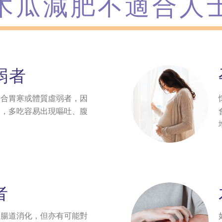
木瓜減肥不適合人
弱者
適合胃寒或體質虛弱者，因
物，多吃容易出現嘔吐、腹
。
者
進腸道消化，但亦有可能對