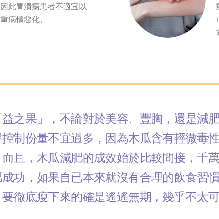
，因此胃潰瘍患者不適宜以
加重病情惡化。
百益之果」，不論對於美容、豐胸，還是減
得控制份量不宜過多，因為木瓜含有輕微毒
。而且，木瓜減肥的成效始於比較間接，千
肥成功，如果自已本來就沒有合理的飲食習
，要徹底瘦下來的確是遙遙無期，幾乎不太