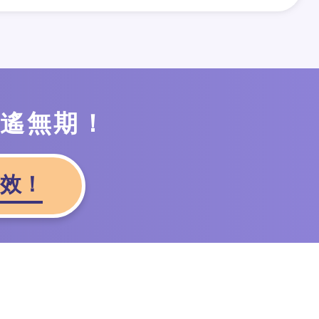
遙遙無期！
效！