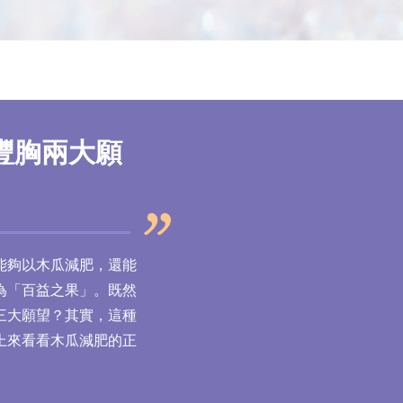
豐胸兩大願
能夠以木瓜減肥，還能
為「百益之果」。既然
三大願望？其實，這種
上來看看木瓜減肥的正