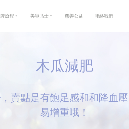
皇牌
療程
美容
貼士
慈善
公益
聯絡
我們
木瓜減肥
籽，賣點是有飽足感和和降血壓
易增重哦！