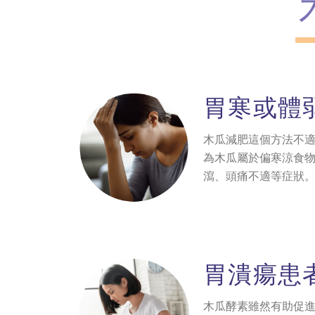
胃寒或體
木瓜減肥這個方法不
為木瓜屬於偏寒涼食
瀉、頭痛不適等症狀
胃潰瘍患
木瓜酵素雖然有助促