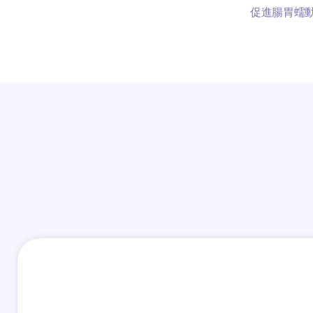
促進腸胃蠕