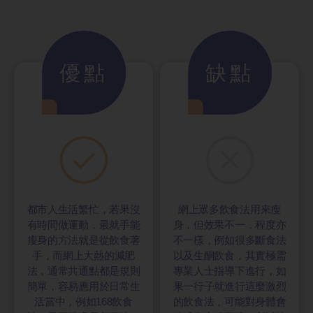
優點
缺點
都市人生活繁忙，若果沒
網上眾多飲食法用來瘦
有時間做運動，最就手能
身，但效果不一，程度亦
瘦身的方法就是從飲食著
不一樣，例如很多斷食法
手，而網上大熱的減肥
以及生酮飲食，其實極需
法，通常共通點都是規則
專業人士指導下進行，如
簡單，容易應用於日常生
果一行子就進行這麼激烈
活當中，例如168飲食
的飲食法，可能對身體會