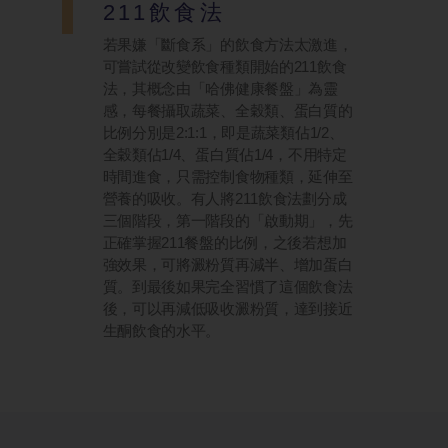
211飲食法
若果嫌「斷食系」的飲食方法太激進，
可嘗試從改變飲食種類開始的211飲食
法，其概念由「哈佛健康餐盤」為靈
感，每餐攝取蔬菜、全穀類、蛋白質的
比例分別是2:1:1，即是蔬菜類佔1/2、
全穀類佔1/4、蛋白質佔1/4，不用特定
時間進食，只需控制食物種類，延伸至
營養的吸收。有人將211飲食法劃分成
三個階段，第一階段的「啟動期」，先
正確掌握211餐盤的比例，之後若想加
強效果，可將澱粉質再減半、增加蛋白
質。到最後如果完全習慣了這個飲食法
後，可以再減低吸收澱粉質，達到接近
生酮飲食的水平。