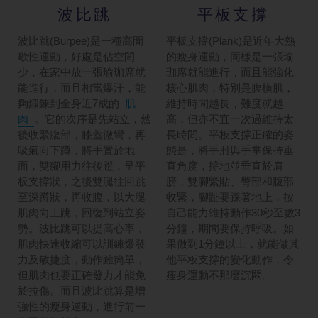
波比跳
平板支撐
波比跳(Burpee)是一種高間
平板支撐(Plank)是近年大熱
歇性運動，好處是佔空間
的瘦身運動，同樣是一張瑜
少，在家中放一張瑜珈席就
珈席就能進行，而且能強化
能進行，而且相當爆汗，能
核心肌肉，特別是腹橫肌，
夠鍛鍊到全身近7成的
肌
維持時間越長，難度就越
肉
。它的次序是先站立，然
高，但亦不宜一次過維持太
後收緊腹部，膝蓋微彎，再
長時間。平板支撐正確的姿
吸氣向下蹲，將手置於地
態是，將手肘與手掌保持垂
面，雙腳用力往後蹬，呈平
直角度，撐地並垂直於肩
板支撐狀，之後雙腿往回跳
膀，雙腳緊貼、臀部和腹部
至深蹲狀，再收腹，以大腿
收緊，腳趾要踩著地上，按
肌肉向上跳，回復到站立姿
自己能力維持動作30秒至數3
勢。波比跳可以提高心率，
分鐘，期間要保持呼吸。如
肌肉快速收縮可以訓練爆發
果做到1分鐘以上，就能做其
力及敏捷度，動作雖簡單，
他平板支撐的變化動作，令
但肌肉也要正確發力才能免
瘦身運動不那麼沉悶。
於拉傷。而且波比跳算是增
強性的瘦身運動，進行前一