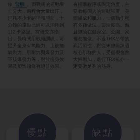
鍊
背肌
。而戰繩的運動量
有標準程序或固定角度，主
十分大，過程會大量出汗，
要看每個人的運動強度、身
消耗不少卡路里和脂肪，十
體組成和肌力，一個動作就
分鐘的運動已經可以消耗到
有多種做法，靈活度高。而
112 卡路里。有研究亦指
且無論在健身室、公園、家
出，長時間用戰繩訓練，可
裡都能做。不過TRX吊帶的
提升全身有氧能力、上肢無
高活動性，對從未曾鍛煉過
氧動力、肌耐力與爆發力及
核心肌群的人，受傷機會會
下肢爆發力等，對於瘦身效
大幅增加，進行TRX前亦一
果及塑造線條有絕佳效果。
定要做足夠的熱身。
優點
缺點