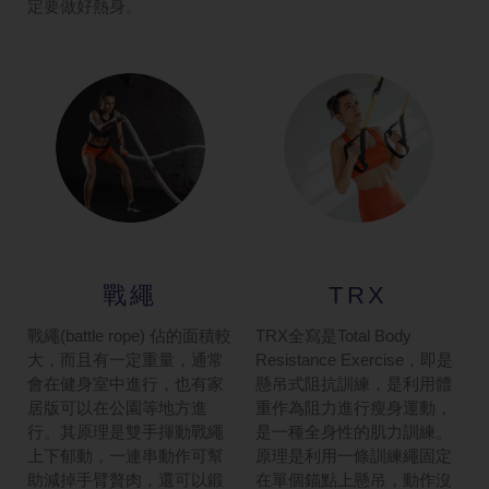
定要做好熱身。
戰繩
TRX
戰繩(battle rope) 佔的面積較
TRX全寫是Total Body
大，而且有一定重量，通常
Resistance Exercise，即是
會在健身室中進行，也有家
懸吊式阻抗訓練，是利用體
居版可以在公園等地方進
重作為阻力進行瘦身運動，
行。其原理是雙手揮動戰繩
是一種全身性的肌力訓練。
上下郁動，一連串動作可幫
原理是利用一條訓練繩固定
助減掉手臂贅肉，還可以鍛
在單個錨點上懸吊，動作沒