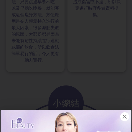
法，只要跳過早餐不吃，
造成傷害或不適，所以決
以及早點吃晚餐，就能完
定進行時宜多做資料搜
成這個瘦身方法。方便應
集。
用是令人願意持久進行的
最大因素，很多減肥失敗
的原因，大部份都是因為
未能有耐性持續進行運動
或節約飲食，所以飲食法
簡單易行的話，令人更有
動力實行。
小總結
減肥瘦身從來都是熱量吸收和