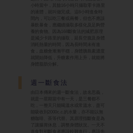
小時當中，其餘16小時只攝取零卡路里
的液體，就叫做完成。這8小時進食時
間內，可以吃三餐或兩餐，但也不應該
暴飲暴食，應繼續攝取多樣化及足夠營
養的食物。因為168斷食法的減肥原理
是減少卡路里的攝取，延長空腹及身體
消耗熱量的時間，因為長時間未有進
食，血糖會漸漸平穩，身體胰島素濃度
就開始降低，升糖素作用上升，就能將
身體脂肪分解。
週一斷食法
由日本傳來的週一斷食法，故名思義，
就是一星期當中有一天，是三餐都不
吃，一整天只能喝溫水或常溫水，盡可
能吸收到2000c.c.的水量，亦不能以無
糖咖啡、茶等代替。其原理指斷食是為
了讓腸胃休息，調整身體狀況。一天不
進食對初斷食者應該較難進行，應該先