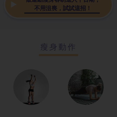
不用沮喪，試試這招！
瘦身動作