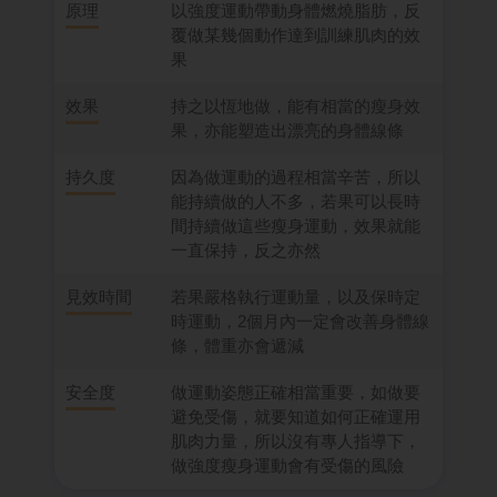
原理
以強度運動帶動身體燃燒脂肪，反
覆做某幾個動作達到訓練肌肉的效
果
效果
持之以恆地做，能有相當的瘦身效
果，亦能塑造出漂亮的身體線條
持久度
因為做運動的過程相當辛苦，所以
能持續做的人不多，若果可以長時
間持續做這些瘦身運動，效果就能
一直保持，反之亦然
見效時間
若果嚴格執行運動量，以及保時定
時運動，2個月內一定會改善身體線
條，體重亦會遞減
安全度
做運動姿態正確相當重要，如做要
避免受傷，就要知道如何正確運用
肌肉力量，所以沒有專人指導下，
做強度瘦身運動會有受傷的風險