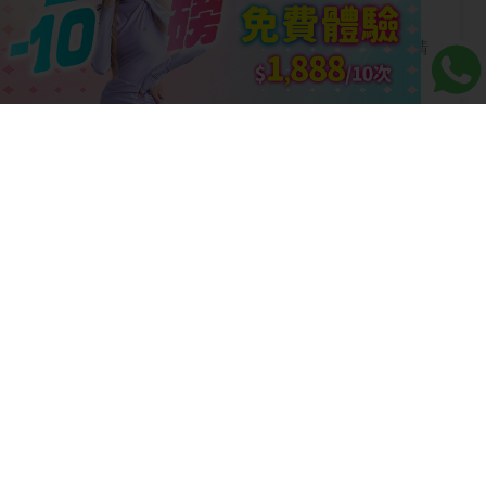
這篇，減脂期+增肌期4步曲，跟著做0失敗！
【快速減肥】1個月減12Kg可能嗎？一次睇清
最紅8種快速減肥法！5+3減肥法、168飲食
法有效嗎？
【胃腩】脂肪積聚、胃凸都會形成胃腩！收腹
運動、改善飲食都可減胃腩？即看如何完美
K.O.胃腩，展現緊實腰腹曲線！
【腹肌/練腹肌】練腹肌指南：4大必做馬甲線
動作、網紅瘦身法與最新醫美溶脂療程全解析
【雞胸肉減肥】【雞胸肉減肥全攻略】每餐飽
住瘦！雞胸肉減肥的3大技巧！留意4類人士不
適合！