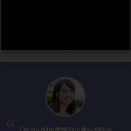
倍，坊間亦有不少無痛不需運
動的減肥療程，不用戒口不用
辛苦就能踢走脂肪。
「瘦身由我中學講到出嚟做嘢咁多