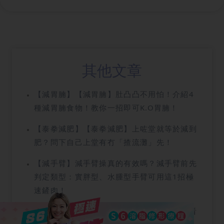
其他文章
【減胃腩】【減胃腩】肚凸凸不用怕！介紹4
種減胃腩食物！教你一招即可K.O胃腩！
【泰拳減肥】【泰拳減肥】上咗堂就等於減到
肥？問下自己上堂有冇「揸流灘」先！
【減手臂】減手臂操真的有效嗎？減手臂前先
判定類型：實胖型、水腫型手臂可用這1招極
速鏟肉！
【增肌】【增肌減脂天書】減肥或重訓前先看