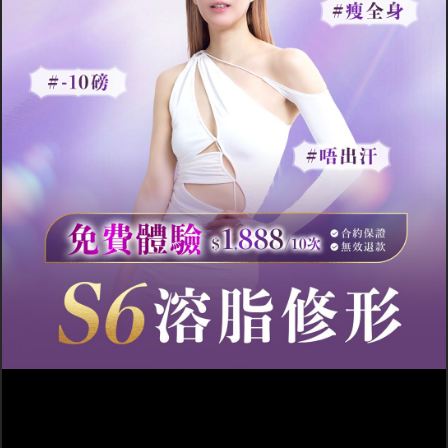
支出的計算遊戲，只要每天吸
收的熱量比支出的少，無論是
經過飲食或做運動得出的結
果，也一定能瘦身成功。但每
人的體重，脂肪比例，代謝率
都不盡相同，要清楚了解自己
的身體狀況，其實要有專門的
身體檢查儀器。而無論飲食或
運動瘦身都好，最重要都是本
人有否恆心去進行，若果能先
了解自己身體狀況之後，才進
行
減重計劃
，必定能事半功