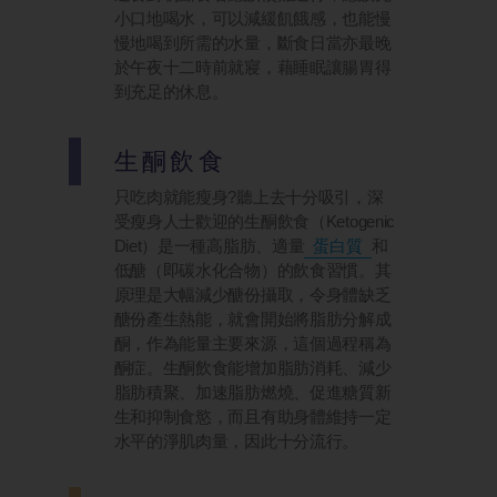
小口地喝水，可以減緩飢餓感，也能慢
慢地喝到所需的水量，斷食日當亦最晚
於午夜十二時前就寢，藉睡眠讓腸胃得
到充足的休息。
生酮飲食
只吃肉就能瘦身?聽上去十分吸引，深
受瘦身人士歡迎的生酮飲食（Ketogenic
Diet）是一種高脂肪、適量
蛋白質
和
低醣（即碳水化合物）的飲食習慣。其
原理是大幅減少醣份攝取，令身體缺乏
醣份產生熱能，就會開始將脂肪分解成
酮，作為能量主要來源，這個過程稱為
酮症。生酮飲食能增加脂肪消耗、減少
脂肪積聚、加速脂肪燃燒、促進糖質新
生和抑制食慾，而且有助身體維持一定
水平的淨肌肉量，因此十分流行。