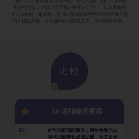
肌肉。而眾多斷食方法也一樣，若個人自行進行，也應多
做資料搜集，身體出現不適時亦應立即停止。以上兩種瘦
身方法都有一定風險，但 S6 溶脂修形療程卻無需承擔任何
副作用或危險，在無痛無創的狀況底下，就能輕鬆瘦身。
比較
S6 溶脂修形療程
原理
針對局部頑固脂肪，用生物激光技
術將脂肪轉化成脂肪酸，令其自然