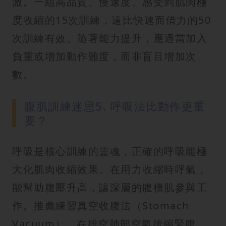
激。一組高品質、慢速度、感受到肌肉極
度收縮的15次訓練，遠比快速而借力的50
次訓練有效。隨著能力提升，應適當加入
負重或增加動作難度，而非盲目增加次
數。
腹肌訓練迷思5. 呼吸法比動作更重
要？
呼吸是核心訓練的靈魂，正確的呼吸能極
大化肌肉收縮效果。在用力收縮時呼氣，
能幫助腹壓升高，讓深層的腹橫肌參與工
作。推薦練習真空收腹法（Stomach
Vacuum），在排空肺部空氣後縮緊腹