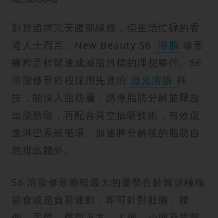
對於追求完美腹部線條，但生活忙碌的香
港人士而言，New Beauty S6
溶脂
修形
療程是輕鬆達成減脂目標的理想夥伴。S6
溶脂修形療程採用先進的
激光溶脂
科
技，能深入脂肪層，誘導脂肪分解並釋放
出脂肪酸，再配合真空抽吸技術，有效促
進淋巴系統循環，加速將分解後的脂肪自
然排出體外。
S6 溶脂修形療程最大的優勢在於無須極端
節食或超負荷運動，即可針對肚腩、腰
側、手臂、臀部下方、大腿、小腿及背部