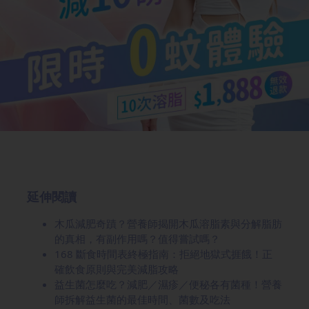
延伸閱讀
木瓜減肥奇蹟？營養師揭開木瓜溶脂素與分解脂肪
的真相，有副作用嗎？值得嘗試嗎？
168 斷食時間表終極指南：拒絕地獄式捱餓！正
確飲食原則與完美減脂攻略
益生菌怎麼吃？減肥／濕疹／便秘各有菌種！營養
師拆解益生菌的最佳時間、菌數及吃法