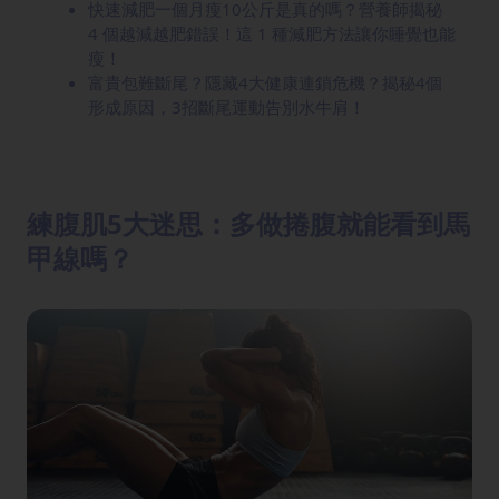
快速減肥一個月瘦10公斤是真的嗎？營養師揭秘
4 個越減越肥錯誤！這 1 種減肥方法讓你睡覺也能
瘦！
富貴包難斷尾？隱藏4大健康連鎖危機？揭秘4個
形成原因，3招斷尾運動告別水牛肩！
練腹肌5大迷思：多做捲腹就能看到馬
甲線嗎？