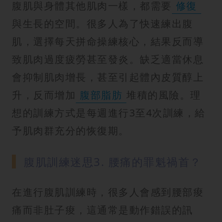
腹肌與身體其他肌肉一樣，都需要
修復
與生長的空間。很多人為了快速練出腹
肌，選擇每天拼命操練核心，結果反而導
致肌肉過度疲勞甚至發炎。缺乏適當休息
會抑制肌肉增長，甚至引起體內皮質醇上
升，反而增加
腹部脂肪
堆積的風險。理
想的訓練方式是每週進行3至4次訓練，給
予肌肉群充分的恢復期。
腹肌訓練迷思3. 腰痛的罪魁禍首？
在進行腹肌訓練時，很多人會感到腰部痠
痛而非肚子痠，這通常是動作錯誤的訊