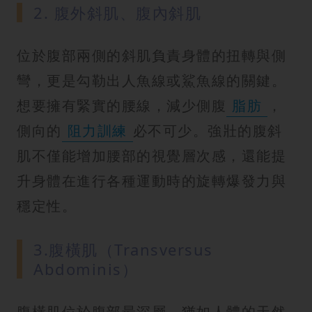
2. 腹外斜肌、腹內斜肌
位於腹部兩側的斜肌負責身體的扭轉與側
彎，更是勾勒出人魚線或鯊魚線的關鍵。
想要擁有緊實的腰線，減少側腹
脂肪
，
側向的
阻力訓練
必不可少。強壯的腹斜
肌不僅能增加腰部的視覺層次感，還能提
升身體在進行各種運動時的旋轉爆發力與
穩定性。
3.腹橫肌（Transversus
Abdominis）
腹橫肌位於腹部最深層，猶如人體的天然