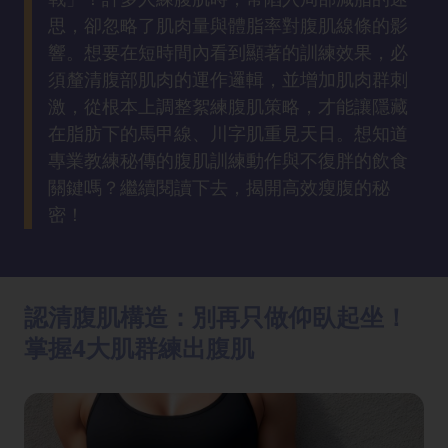
方
思，卻忽略了肌肉量與體脂率對腹肌線條的影
法
響。想要在短時間內看到顯著的訓練效果，必
須釐清腹部肌肉的運作邏輯，並增加肌肉群刺
鼻
激，從根本上調整絮練腹肌策略，才能讓隱藏
鼾
在脂肪下的馬甲線、川字肌重見天日。想知道
解
專業教練秘傳的腹肌訓練動作與不復胖的飲食
決
關鍵嗎？繼續閱讀下去，揭開高效瘦腹的秘
密！
減
肥
全
攻
認清腹肌構造：別再只做仰臥起坐！
略
掌握4大肌群練出腹肌
消
除
虎