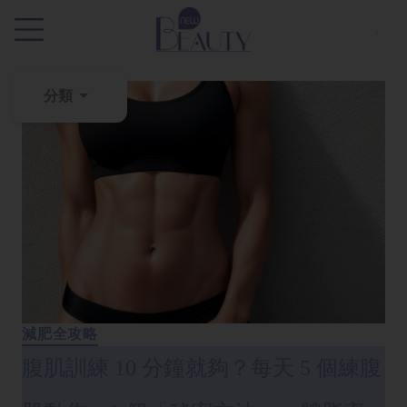
.
分類
粉
刺
黑
頭
百
科
美
白
減肥全攻略
去
腹肌訓練 10 分鐘就夠？每天 5 個練腹
斑