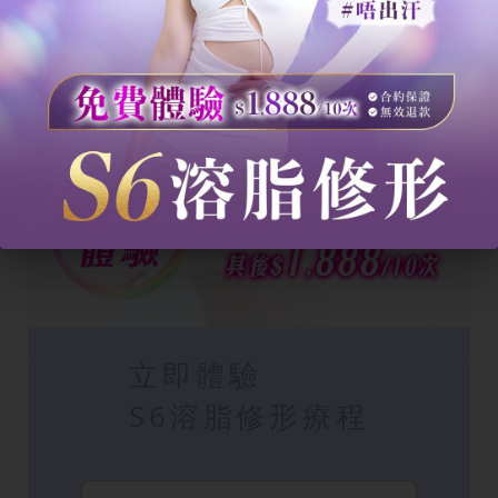
立即體驗
S6溶脂修形療程