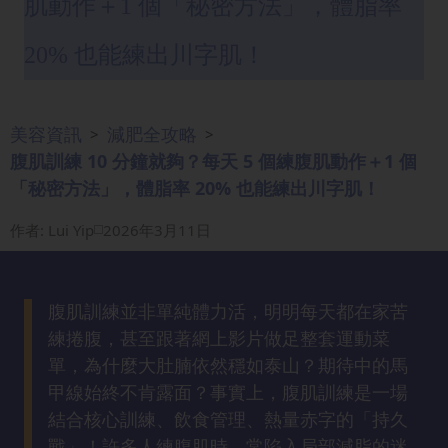
肌動作＋1 個「秘密方法」，體脂率
眼
袋
20% 也能練出川字肌！
知
識
美容資訊
減肥全攻略
>
>
生
腹肌訓練 10 分鐘就夠？每天 5 個練腹肌動作＋1 個
髮
「秘密方法」，體脂率 20% 也能練出川字肌！
解
密
作者
:
Lui Yip
2026年3月11日
去
印
腹肌訓練並非單純體力活，明明每天都在家苦
知
練捲腹，甚至跟著網上影片做足整套運動菜
識
單，為什麼大肚腩依然穩如泰山？期待中的馬
甲線始終不肯露面？事實上，腹肌訓練是一場
瘦
結合核心訓練、飲食管理、熱量赤字的「持久
面
戰」！許多人練腹肌時，常陷入局部減脂的迷