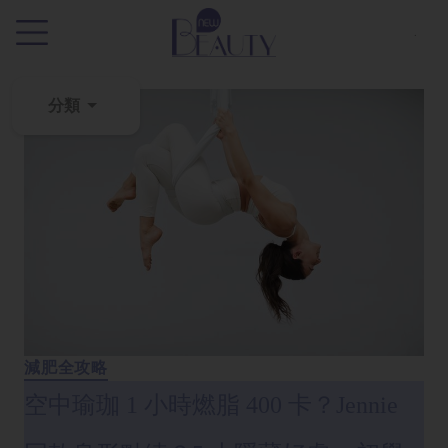
.
分類
粉
刺
黑
頭
百
科
美
白
減肥全攻略
去
空中瑜珈 1 小時燃脂 400 卡？Jennie
斑