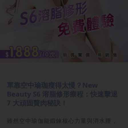
單靠空中瑜珈瘦得太慢？New
Beauty S6 溶脂修形療程：快速擊退
7 大頑固贅肉秘訣！
雖然空中瑜伽能鍛鍊核心力量與消水腫，