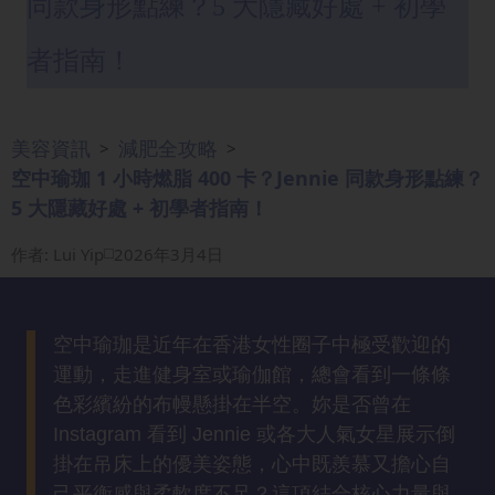
同款身形點練？5 大隱藏好處 + 初學
眼
袋
者指南！
知
識
美容資訊
減肥全攻略
>
>
生
空中瑜珈 1 小時燃脂 400 卡？Jennie 同款身形點練？
髮
5 大隱藏好處 + 初學者指南！
解
密
作者
:
Lui Yip
2026年3月4日
去
印
空中瑜珈是近年在香港女性圈子中極受歡迎的
知
運動，走進健身室或瑜伽館，總會看到一條條
識
色彩繽紛的布幔懸掛在半空。妳是否曾在
Instagram 看到 Jennie 或各大人氣女星展示倒
瘦
掛在吊床上的優美姿態，心中既羨慕又擔心自
面
己平衡感與柔軟度不足？這項結合核心力量與