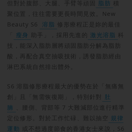
但對於腹部、大腿、手臂等頑固
脂肪
積
聚位置，往往需要更長時間見效。New
Beauty S6
溶脂
修形療程正是妳的最佳
「
瘦身
助手」，採用先進的
激光溶脂
科
技，能深入脂肪層將頑固脂肪分解為脂肪
酸，再配合真空抽吸技術，誘發脂肪經由
淋巴系統自然排出體外。
S6 溶脂修形療程最大的優勢在於「無痛無
創」且「無需恢復期」，特別針對
肚
腩
、腰側、背部等 7 大難減部位進行精準
定位修形。對於工作忙碌、難以抽空
規律
運動
或不想過度節食的香港女士來說，S6