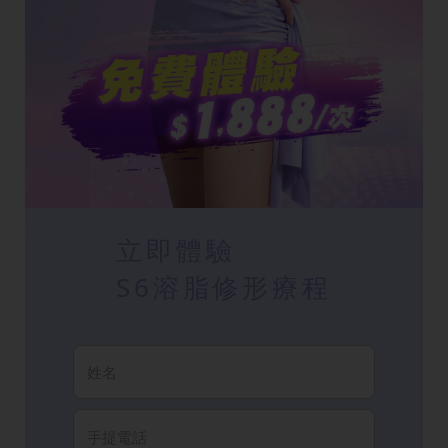
立即體驗
S6溶脂修形療程