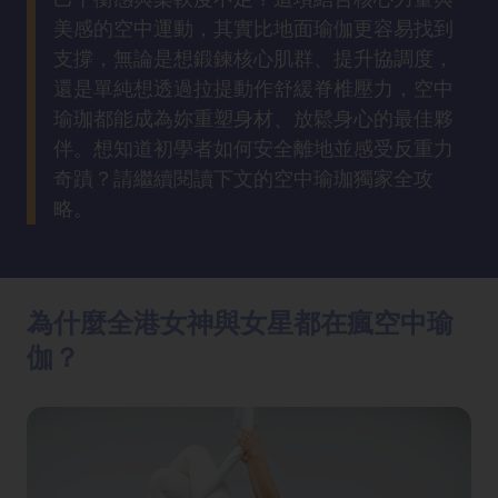
方
美感的空中運動，其實比地面瑜伽更容易找到
法
支撐，無論是想鍛鍊核心肌群、提升協調度，
還是單純想透過拉提動作舒緩脊椎壓力，空中
鼻
瑜珈都能成為妳重塑身材、放鬆身心的最佳夥
鼾
伴。想知道初學者如何安全離地並感受反重力
解
奇蹟？請繼續閱讀下文的空中瑜珈獨家全攻
決
略。
減
肥
全
為什麼全港女神與女星都在瘋空中瑜
攻
伽？
略
消
除
虎