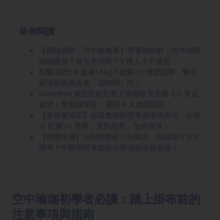
延伸閱讀
【西柚減肥：早午晚餐單】營養師拆解：吃半個西
柚能瘦身？會太寒涼嗎？3 種人士不適用
乳酪減肥1年激減15kg？破解3大增肥陷阱，醫美
級溶脂效果全靠「這時間」吃！
Smoothie 減肥愈飲愈肥？揭祕歐美名模 2:1 黃金
食譜！營養師警告：避開 4 大致肥陷阱！
【食藜麥減肥】超級食物的營養價值與煮法，白藜
vs 紅藜 vs 黑藜，選對顏色，加倍瘦身！
【經期水腫】M到肥幾磅？狂喝水、喝咖啡可去水
腫嗎？中醫與營養師教你擊退經前包包面！
空中瑜珈初學者必讀：踏上掛布前的
注意事項與指南