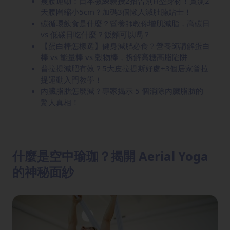
瘦腰運動：日本教練親授2招告別H型身材！實測2
天腰圍縮小5cm？加碼3個懶人減肚腩貼士！
碳循環飲食是什麼？營養師教你增肌減脂，高碳日
vs 低碳日吃什麼？飯麵可以嗎？
【蛋白棒怎樣選】健身減肥必食？營養師講解蛋白
棒 vs 能量棒 vs 穀物棒，拆解高糖高脂陷阱
普拉提減肥有效？5大皮拉提斯好處+3個居家普拉
提運動入門教學！
內臟脂肪怎麼減？專家揭示 5 個消除內臟脂肪的
驚人真相！
什麼是空中瑜珈？揭開 Aerial Yoga
的神秘面紗