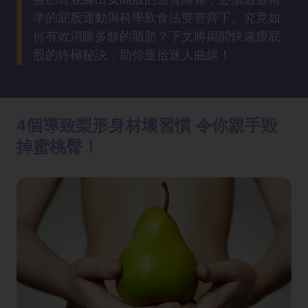
方
準的屁股運動與科學飲食法雙管齊下。究竟如
法
何有效消除多餘的脂肪？下文將揭開快速瘦屁
股的終極秘訣，助你重拾迷人曲線！
鼻
鼾
解
決
4個導致梨形身材壞習慣 令你親手毀
掉蜜桃臀！
減
肥
全
攻
略
消
除
虎