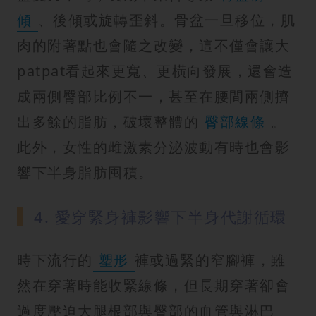
傾
、後傾或旋轉歪斜。骨盆一旦移位，肌
肉的附著點也會隨之改變，這不僅會讓大
patpat看起來更寬、更橫向發展，還會造
成兩側臀部比例不一，甚至在腰間兩側擠
出多餘的脂肪，破壞整體的
臀部線條
。
此外，女性的雌激素分泌波動有時也會影
響下半身脂肪囤積。
4. 愛穿緊身褲影響下半身代謝循環
時下流行的
塑形
褲或過緊的窄腳褲，雖
然在穿著時能收緊線條，但長期穿著卻會
過度壓迫大腿根部與臀部的血管與淋巴