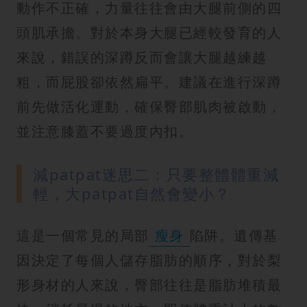
動作不正確，力量往往會由大腿前側的四
頭肌承擔。對於本身大腿已經較發育的人
來說，錯誤的深蹲反而會讓大腿越練越
粗，而屁股卻依然扁平。建議在進行深蹲
前先做活化運動，確保臀部肌肉被啟動，
並注意膝蓋不要過度內扣。
減patpat迷思二：只要整體體重減
輕，大patpat自然會變小？
這是一個常見的局部
瘦身
陷阱。遺傳基
因決定了每個人儲存脂肪的順序，對於梨
形身材的人來說，臀部往往是脂肪堆積最