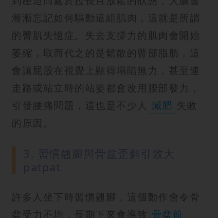
到壓迫而處於拉長且放鬆的狀態，大腦會
漸漸忘記如何驅動這組肌肉，這就是所謂
的臀肌失憶症。失去支撐力的肌肉會開始
萎縮，取而代之的是鬆散的臀部脂肪，這
會讓屁股在視覺上顯得塌陷無力，甚至連
走路或站立時的站姿都會改用腰部發力，
引發腰痛問題，這也是不少人
減肥
失敗
的原因。
3. 習慣翹腳與骨盆歪斜引致大
patpat
許多人坐下時習慣翹腳，這個動作會令骨
盆受力不均，長期下來會導致
骨盆前