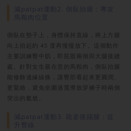
減patpat運動2. 側臥抬腿：專攻
馬鞍肉位置
側臥在墊子上，身體保持直線，將上方腿
向上抬起約 45 度再慢慢放下。這個動作
主要訓練臀中肌，即屁股兩側與大腿接縫
處。針對女生最在意的馬鞍肉，側臥抬腿
能修飾邊緣線條，讓臀部看起來更圓潤、
更緊緻，避免坐圍過寬導致穿褲子時兩側
突出的尷尬。
減patpat運動3. 跪姿後踢腿：提
升臀線