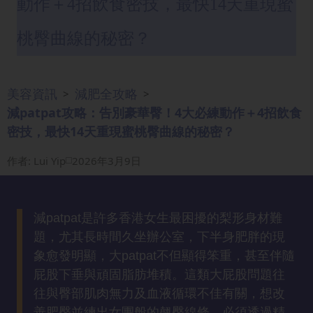
動作＋4招飲食密技，最快14天重現蜜
眼
袋
桃臀曲線的秘密？
知
識
美容資訊
減肥全攻略
>
>
生
減patpat攻略：告別豪華臀！4大必練動作＋4招飲食
髮
密技，最快14天重現蜜桃臀曲線的秘密？
解
密
作者
:
Lui Yip
2026年3月9日
去
印
減patpat是許多香港女生最困擾的梨形身材難
知
題，尤其長時間久坐辦公室，下半身肥胖的現
識
象愈發明顯，大patpat不但顯得笨重，甚至伴隨
屁股下垂與頑固脂肪堆積。這類大屁股問題往
瘦
往與臀部肌肉無力及血液循環不佳有關，想改
面
善肥臀並練出女團般的翹臀線條，必須透過精