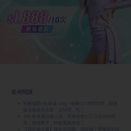
延伸閱讀
乳酪減肥1年激減15kg？破解3大增肥陷阱，醫美
級溶脂效果全靠「這時間」吃！
168 斷食最強懶人包：營養師教打工仔點排時間
表、揀啱餐單，輕鬆重塑身型！
【減肚腩天書】踢走游泳圈、假肚腩！營養師的最