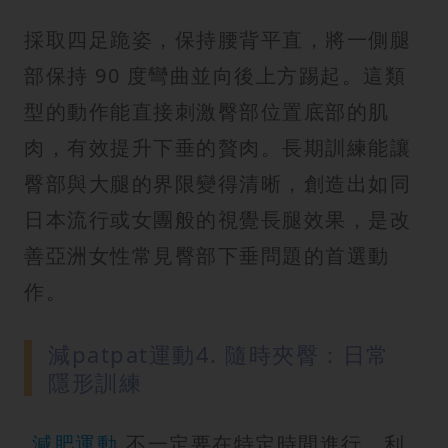
採取四足跪姿，保持腰背平直，將一側腿
部保持 90 度彎曲並向後上方踢起。這類
型的動作能直接刺激臀部位置底部的肌
肉，有效提升下垂的贅肉。長期訓練能讓
臀部與大腿的界限變得清晰，創造出如同
日本流行或女團般的視覺長腿效果，是改
善亞洲女性常見臀部下垂問題的首選動
作。
減patpat運動4. 隨時夾臀：日常
隱形訓練
減肥運動
不一定要在特定時間進行，利