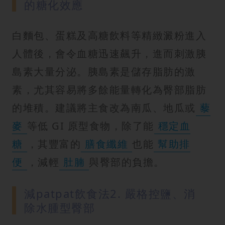
的糖化效應
白麵包、蛋糕及高糖飲料等精緻澱粉進入
人體後，會令血糖迅速飆升，進而刺激胰
島素大量分泌。胰島素是儲存脂肪的激
素，尤其容易將多餘能量轉化為臀部脂肪
的堆積。建議將主食改為南瓜、地瓜或
藜
麥
等低 GI 原型食物，除了能
穩定血
糖
，其豐富的
膳食纖維
也能
幫助排
便
，減輕
肚腩
與臀部的負擔。
減patpat飲食法2. 嚴格控鹽、消
除水腫型臀部