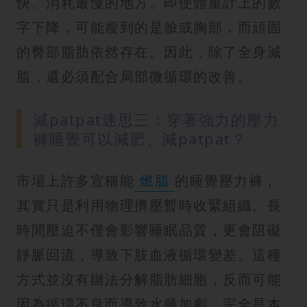
快、消耗最慢的地方。即使體重計上的數
字下降，可能瘦到的是臉或胸部，而頑固
的臀部脂肪依然存在。因此，除了全身減
脂，還必須配合局部微循環的改善。
減patpat迷思三：穿著強力的壓力
褲睡覺可以減肥、減patpat？
市場上許多宣稱能
燃脂
的睡覺壓力褲，
其實只是利用物理擠壓暫時收緊組織。長
時間壓迫不僅會影響睡眠品質，更會阻礙
靜脈回流，導致下肢血液循環變差。這種
方式並沒有辦法分解脂肪細胞，反而可能
因為循環不良而導致水腫加劇，完全是本