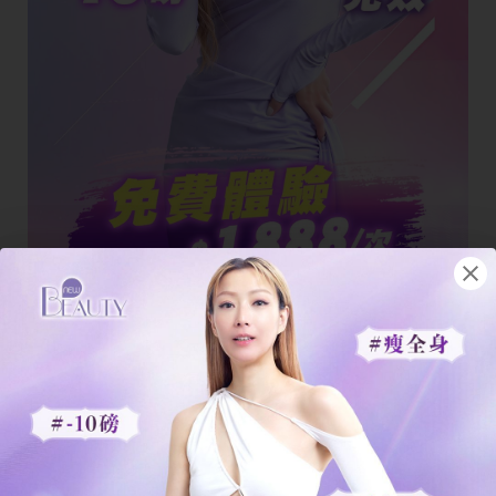
立即體驗
S6溶脂修形療程