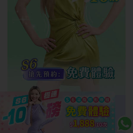
立即體驗
S6溶脂修形療程