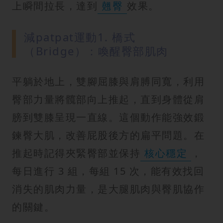
上瞬間拉長，達到
翹臀
效果。
減patpat運動1. 橋式
（Bridge）：喚醒臀部肌肉
平躺於地上，雙腳屈膝與肩膊同寬，利用
臀部力量將髖部向上推起，直到身體從肩
膀到雙膝呈現一直線。這個動作能強效鍛
鍊臀大肌，改善屁股後方的扁平問題。在
推起時記得夾緊臀部並保持
核心穩定
，
每日進行 3 組，每組 15 次，能有效找回
消失的肌肉力量，是大腿肌肉與臀肌協作
的關鍵。