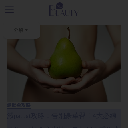
.
分類
粉
刺
黑
頭
百
科
美
白
減肥全攻略
去
減patpat攻略：告別豪華臀！4大必練
斑