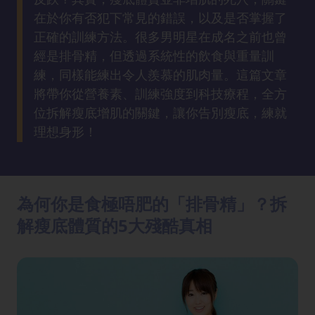
方
在於你有否犯下常見的錯誤，以及是否掌握了
法
正確的訓練方法。很多男明星在成名之前也曾
經是排骨精，但透過系統性的飲食與重量訓
鼻
練，同樣能練出令人羨慕的肌肉量。這篇文章
鼾
將帶你從營養素、訓練強度到科技療程，全方
解
位拆解瘦底增肌的關鍵，讓你告別瘦底，練就
決
理想身形！
減
肥
全
為何你是食極唔肥的「排骨精」？拆
攻
解瘦底體質的5大殘酷真相
略
消
除
虎