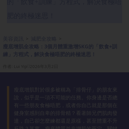
的「飲食+訓練」方程式，解決食極唔
眼
袋
肥的終極迷思！
知
識
美容資訊
減肥全攻略
>
>
生
瘦底增肌全攻略：3個月體重激增5KG的「飲食+訓
髮
練」方程式，解決食極唔肥的終極迷思！
解
密
作者
:
Lui Yip
2026年3月2日
去
印
瘦底增肌對於很多被稱為「排骨仔」的朋友來
知
說，似乎是一項不可能的任務。你身邊是否總
識
有一些朋友食極唔肥，或者你自己就是那個在
健身室感到自卑的排骨精？看著師兄們肌肉發
瘦
達，自己卻怎麼練都還是原樣，甚至體重不升
面
反跌？其實，瘦底體質並非增肌的死穴，關鍵