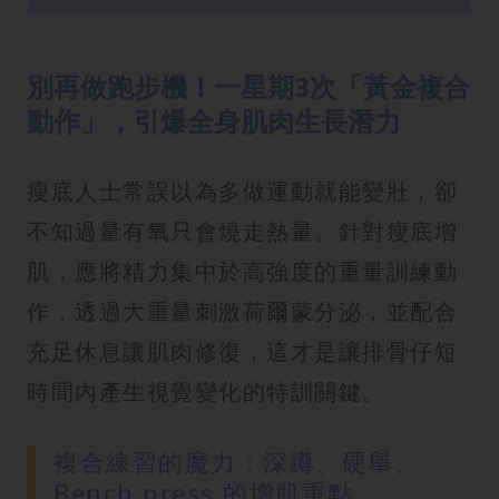
別再做跑步機！一星期3次「黃金複合
動作」，引爆全身肌肉生長潛力
瘦底人士常誤以為多做運動就能變壯，卻
不知過量有氧只會燒走熱量。針對瘦底增
肌，應將精力集中於高強度的重量訓練動
作，透過大重量刺激荷爾蒙分泌，並配合
充足休息讓肌肉修復，這才是讓排骨仔短
時間內產生視覺變化的特訓關鍵。
複合練習的魔力：深蹲、硬舉、
Bench press 的增肌重點