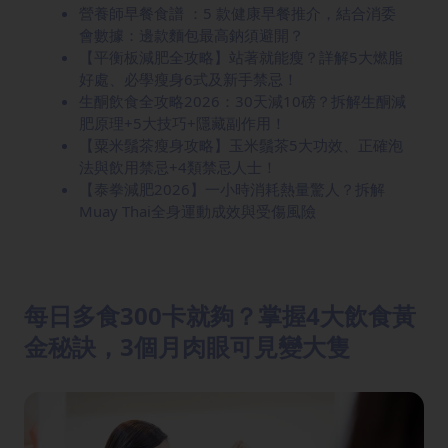
營養師早餐食譜 ：5 款健康早餐推介，結合消委
會數據：邊款麵包最高鈉須避開？
【平衡板減肥全攻略】站著就能瘦？詳解5大燃脂
好處、必學瘦身6式及新手禁忌！
生酮飲食全攻略2026：30天減10磅？拆解生酮減
肥原理+5大技巧+隱藏副作用！
【粟米鬚茶瘦身攻略】玉米鬚茶5大功效、正確泡
法與飲用禁忌+4類禁忌人士！
【泰拳減肥2026】一小時消耗熱量驚人？拆解
Muay Thai全身運動成效與受傷風險
每日多食300卡就夠？掌握4大飲食黃
金秘訣，3個月肉眼可見變大隻