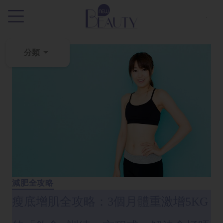
.
分類
粉
刺
黑
頭
百
科
美
白
減肥全攻略
去
瘦底增肌全攻略：3個月體重激增5KG
斑