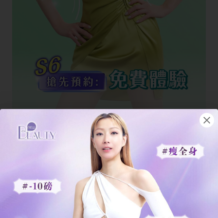
立即體驗
S6溶脂修形療程