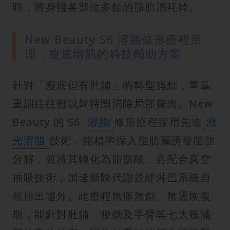
時，將身體各部位多餘的脂肪消耗掉。
New Beauty S6 溶脂修形療程原
理：瘦底增肌的科技輔助方案
針對「瘦底但有肚腩」的轉型痛點，單靠
重訓往往難以短時間消除局部贅肉。New
Beauty 的 S6
溶脂
修形療程採用先進
激
光溶脂
技術，能精準深入脂肪層誘發脂肪
分解，並將其轉化為脂肪酸，再配合真空
抽吸技術，加速新陳代謝並經淋巴系統自
然排出體外。此療程無痛無創、無需恢復
期，能針對肚腩、腰側及手臂等七大難減