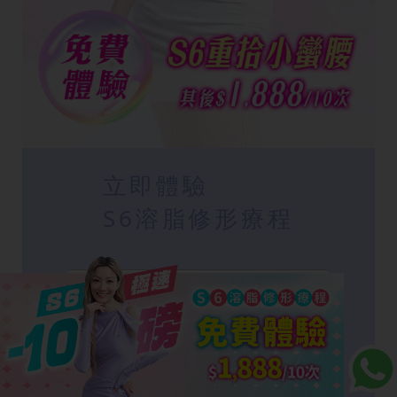
立即體驗
S6溶脂修形療程