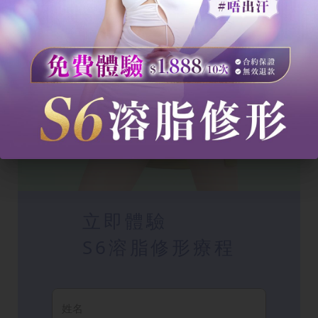
立即體驗
S6溶脂修形療程