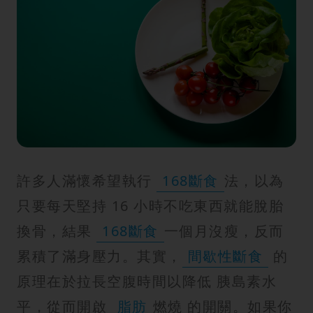
紋
許多人滿懷希望執行
168斷食
法，以為
只要每天堅持 16 小時不吃東西就能脫胎
換骨，結果
168斷食
一個月沒瘦，反而
累積了滿身壓力。其實，
間歇性斷食
的
原理在於拉長空腹時間以降低 胰島素水
平，從而開啟
脂肪
燃燒 的開關。如果你