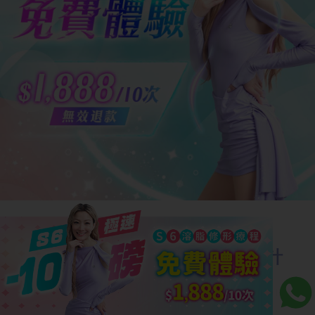
168斷食一個月沒瘦？不用再苦苦計
算食物熱量和進食時間！推薦零節
食、零運動的最強減肥法：New