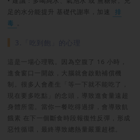
• 建議：多喝純水、氣泡水 或 無糖茶。充
足的水分能提升 基礎代謝率，加速
排
毒
。
3.「吃到飽」的心理
這是一場心理戰。因為空腹了 16 小時，
進食窗口一開啟，大腦就會啟動補償機
制。很多人會產生「等一下就不能吃了，
現在要多吃點」的念頭，導致進食量遠超
身體所需。當你一餐吃得過撐，會導致飢
餓素 在下一個斷食時段報復性反彈，形成
惡性循環，最終導致總熱量嚴重超標。