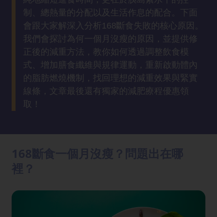
方
制、總熱量的分配以及生活作息的配合。下面
法
會跟大家解深入分析168斷食失敗的核心原因。
我們會探討為何一個月沒瘦的原因，並提供修
鼻
正後的減重方法，教你如何透過調整飲食模
鼾
式、增加膳食纖維與規律運動，重新啟動體內
解
的脂肪燃燒機制，找回理想的減重效果與緊實
決
線條，文章最後還有獨家的減肥療程優惠領
取！
減
肥
全
攻
168斷食一個月沒瘦？問題出在哪
略
裡？
消
除
虎