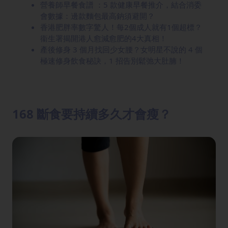
營養師早餐食譜 ：5 款健康早餐推介，結合消委
會數據：邊款麵包最高鈉須避開？
香港肥胖率數字驚人！每2個成人就有1個超標？
衞生署揭開港人愈減愈肥的4大真相！
產後修身 3 個月找回少女腰？女明星不說的 4 個
極速修身飲食秘訣，1 招告別鬆弛大肚腩！
168 斷食要持續多久才會瘦？