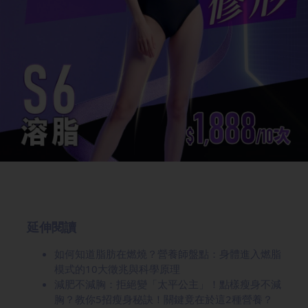
延伸閱讀
如何知道脂肪在燃燒？營養師盤點：身體進入燃脂
模式的10大徵兆與科學原理
減肥不減胸：拒絕變「太平公主」！點樣瘦身不減
胸？教你5招瘦身秘訣！關鍵竟在於這2種營養？