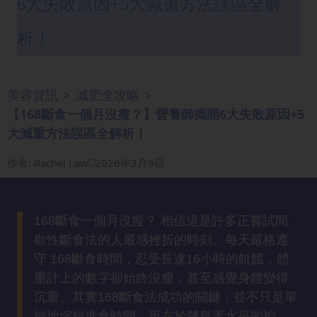
6大失敗原因+5大減重方法誤區全解
眼
袋
析！
知
識
美容資訊
減肥全攻略
>
>
生
【168斷食一個月沒瘦？】營養師揭開6大失敗原因+5
髮
大減重方法誤區全解析！
解
密
作者
:
Rachel Law
2026年3月9日
去
印
168斷食一個月沒瘦？ 相信這是許多正嘗試間
知
歇性斷食法的人最感挫折的時刻。每天嚴格遵
識
守 168斷食時間，忍受長達16小時的飢餓，體
重計上的數字卻始終沒瘦，甚至感覺身體變得
瘦
沉重。其實168斷食法成功的關鍵，並不只是單
面
純地縮短進食時間，更在於胰島素水平的控