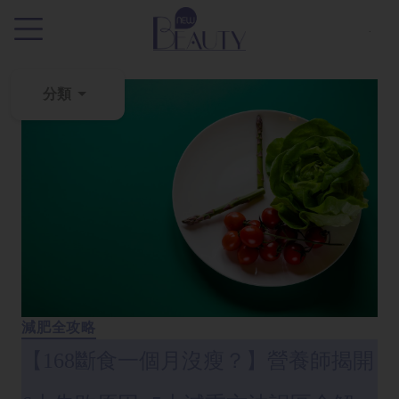
.
分類
粉
刺
黑
頭
百
科
美
白
減肥全攻略
去
【168斷食一個月沒瘦？】營養師揭開
斑