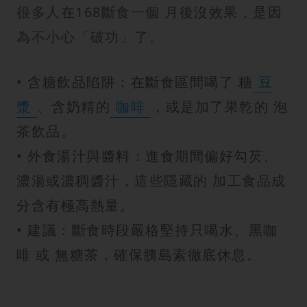
很多人在168斷食一個 月後沒效果，是因
為不小心「破功」了。
• 含糖飲品陷阱：在斷食區間喝了 糖
豆
漿
、含奶精的
咖啡
，或是加了果乾的 泡
茶飲品。
• 外食湯汁與醬料：進食期間偏好勾芡、
濃湯或濃稠醬汁，這些隱藏的 加工食品成
分含有極高熱量。
• 建議：斷食時段嚴格堅持只喝水、黑咖
啡 或 無糖茶，確保胰島素徹底休息。