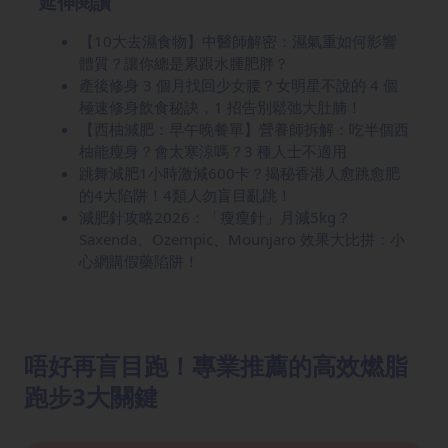
延伸閱讀
【10大去濕食物】中醫師解密：濕氣重如何影響
體質？讓你總是累跟水腫肥胖？
產後修身 3 個月找回少女腰？女明星不說的 4 個
極速修身飲食秘訣，1 招告別鬆弛大肚腩！
【西柚減肥：早午晚餐單】營養師拆解：吃半個西
柚能瘦身？會太寒涼嗎？3 種人士不適用
跳舞減肥1小時激減600卡？揭秘香港人愈跳愈肥
的4大陷阱！4類人勿盲目亂跳！
減肥針攻略2026：「瘦瘦針」月減5kg？
Saxenda、Ozempic、Mounjaro 效果大比拼：小
心網購假藥陷阱！
唔好再盲目跑！專業推薦的高效燃脂
跑步3大關鍵