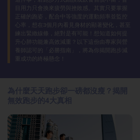
方
目用力只會換來疲勞與挫敗感。其實只要掌握
法
正確的跑姿，配合中等強度的運動頻率並監控
心率，想在3個月內看見身材的顯著變化，甚至
鼻
練出緊緻線條，絕對是有可能！想知道如何提
鼾
升心肺功能兼高效減重？以下這份由專家與營
解
養師認可的「必勝指南」，將為你揭開跑步減
決
重成功的終極懸念！
減
肥
全
為什麼天天跑步卻一磅都沒瘦？揭開
攻
無效跑步的4大真相
略
消
除
虎