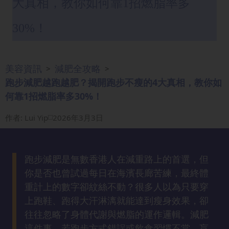
大真相，教你如何靠1招燃脂率多
眼
袋
30%！
知
識
美容資訊
減肥全攻略
>
>
生
跑步減肥越跑越肥？揭開跑步不瘦的4大真相，教你如
髮
何靠1招燃脂率多30%！
解
密
作者
:
Lui Yip
2026年3月3日
去
印
跑步減肥是無數香港人在減重路上的首選，但
知
你是否也曾試過每日在海濱長廊苦練，最終體
識
重計上的數字卻紋絲不動？很多人以為只要穿
上跑鞋、跑得大汗淋漓就能達到瘦身效果，卻
瘦
往往忽略了身體代謝與燃脂的運作邏輯。減肥
面
這件事，若跑步方式錯誤或飲食習慣不當，盲