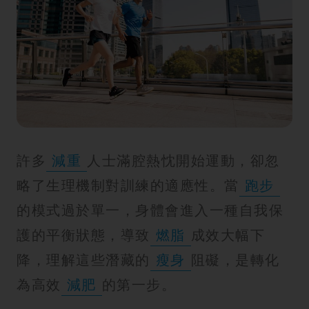
紋
許多
減重
人士滿腔熱忱開始運動，卻忽
略了生理機制對訓練的適應性。當
跑步
的模式過於單一，身體會進入一種自我保
護的平衡狀態，導致
燃脂
成效大幅下
降，理解這些潛藏的
瘦身
阻礙，是轉化
為高效
減肥
的第一步。