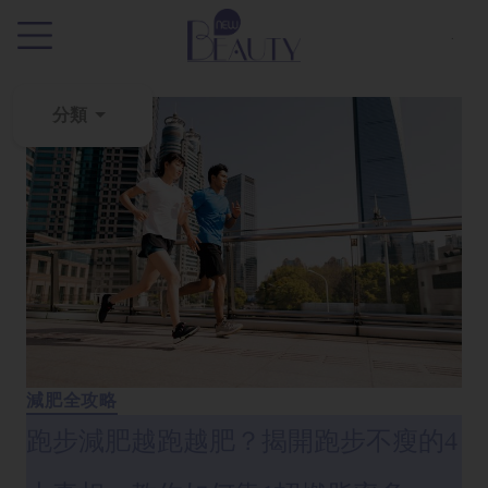
.
分類
粉
刺
黑
頭
百
科
美
白
減肥全攻略
去
跑步減肥越跑越肥？揭開跑步不瘦的4
斑