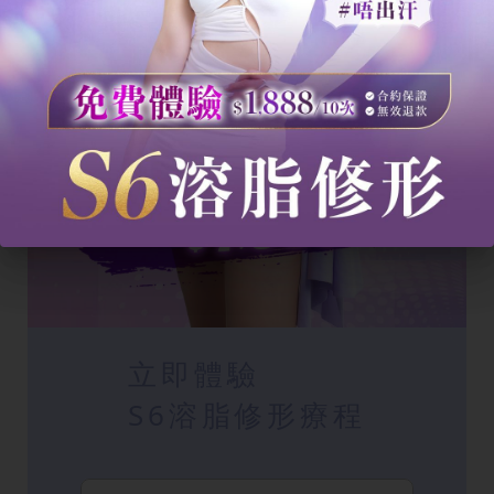
立即體驗
S6溶脂修形療程