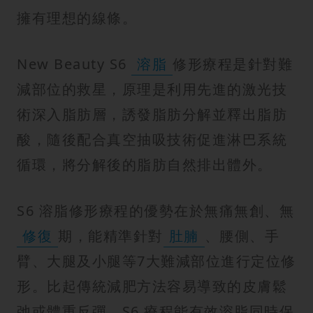
擁有理想的線條。
New Beauty S6
溶脂
修形療程是針對難
減部位的救星，原理是利用先進的激光技
術深入脂肪層，誘發脂肪分解並釋出脂肪
酸，隨後配合真空抽吸技術促進淋巴系統
循環，將分解後的脂肪自然排出體外。
S6 溶脂修形療程的優勢在於無痛無創、無
修復
期，能精準針對
肚腩
、腰側、手
臂、大腿及小腿等7大難減部位進行定位修
形。比起傳統減肥方法容易導致的皮膚鬆
弛或體重反彈，S6 療程能有效溶脂同時保