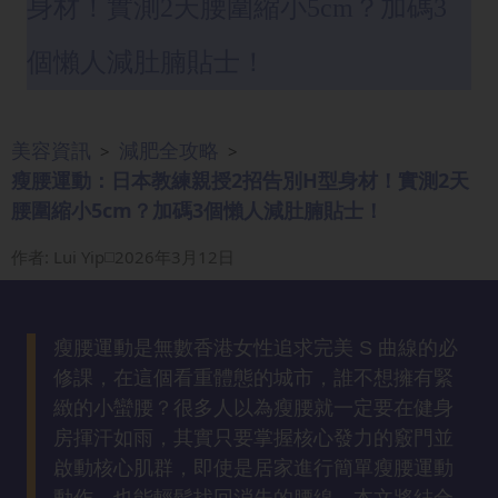
身材！實測2天腰圍縮小5cm？加碼3
眼
袋
個懶人減肚腩貼士！
知
識
美容資訊
減肥全攻略
>
>
生
瘦腰運動：日本教練親授2招告別H型身材！實測2天
髮
腰圍縮小5cm？加碼3個懶人減肚腩貼士！
解
密
作者
:
Lui Yip
2026年3月12日
去
印
瘦腰運動是無數香港女性追求完美 S 曲線的必
知
修課，在這個看重體態的城市，誰不想擁有緊
識
緻的小蠻腰？很多人以為瘦腰就一定要在健身
房揮汗如雨，其實只要掌握核心發力的竅門並
瘦
啟動核心肌群，即使是居家進行簡單瘦腰運動
面