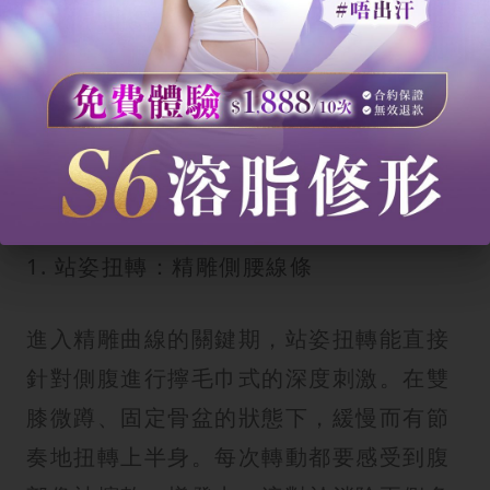
手部。這種持續性的肌肉收縮與延展，能
有效修飾腰部邊緣的贅肉，令側面看起來
更加薄身。
瘦腰運動第二階段：核心扭轉（精
雕深層曲線）
1. 站姿扭轉：精雕側腰線條
進入精雕曲線的關鍵期，站姿扭轉能直接
針對側腹進行擰毛巾式的深度刺激。在雙
膝微蹲、固定骨盆的狀態下，緩慢而有節
奏地扭轉上半身。每次轉動都要感受到腹