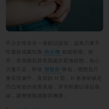
紋
不少女性存在一個錯誤認知，認為只要不
吃澱粉或瘋狂跑
跑步機
就能變瘦。然
而，若側腰肌群長期處於鬆弛狀態，核心
力量不足，即使
體脂肪
降低，體態也只
會呈現扁平、直筒的 H 型。H 形身材缺乏
凹凸有致的視覺美感，穿衣時難以撐起曲
線，讓整體觀感顯得臃腫。