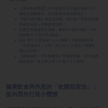
【身材焦慮專題】57%香港女仔不滿意身材？IG
濾鏡焦慮解救法，諮詢師教你自信做自己！
【減肚腩天書】踢走游泳圈、假肚腩！營養師的最
快減肚秘笈＋溶脂療程指南！
葫蘆型身材減肥全攻略：解析6大脂肪成因 + 5個
瘦腹動作 打造完美S曲線！
ABC 果汁 3 星期減 11cm 腰圍？拆解韓國大熱
「奇蹟瘦身水」比例、禁忌與 3 大迷思！避開生
腎結石陷阱！
【西柚減肥：早午晚餐單】營養師拆解：吃半個西
柚能瘦身？會太寒涼嗎？3 種人士不適用
健康飲食與作息的「收腰助攻法」：
從內而外打造小蠻腰