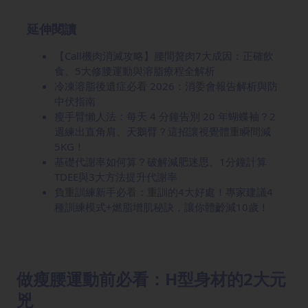
延伸閱讀
【Call機肉消滅攻略】腰間贅肉7大成因：正確飲
食、5大修腰運動與溶脂療程全解析
冷凍溶脂後遺症必看 2026：消委會報告解析與防
中伏指南
瘦手臂懶人法：每天 4 分鐘告別 20 年蝴蝶袖？2
週練出直角肩、天鵝臂？這招讓視覺體重瞬間減
5KG！
基礎代謝率如何算？破解減肥迷思、1分鐘計算
TDEE與3大方法提升代謝率
負重訓練新手必看：重訓的4大好處！專家建議4
種訓練模式+燃脂增肌秘訣，讓你體齡減10歲！
做瘦腰運動前必看：H型身材的2大元
兇