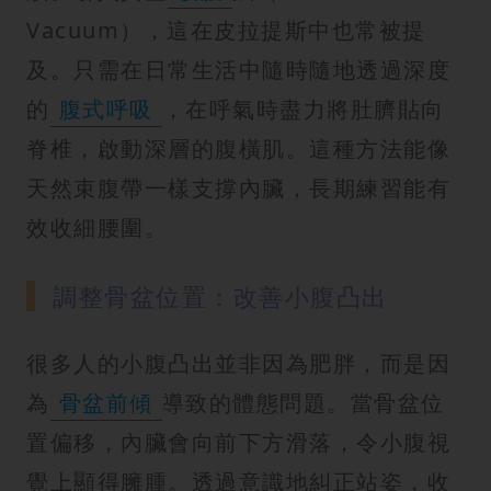
Vacuum），這在皮拉提斯中也常被提
及。只需在日常生活中隨時隨地透過深度
的
腹式呼吸
，在呼氣時盡力將肚臍貼向
脊椎，啟動深層的腹橫肌。這種方法能像
天然束腹帶一樣支撐內臟，長期練習能有
效收細腰圍。
調整骨盆位置：改善小腹凸出
很多人的小腹凸出並非因為肥胖，而是因
為
骨盆前傾
導致的體態問題。當骨盆位
置偏移，內臟會向前下方滑落，令小腹視
覺上顯得臃腫。透過意識地糾正站姿，收