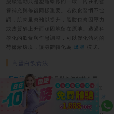
瘦腰運動只是塑造線條的一環，內在的營
養補充與修復同樣重要。若飲食習慣不協
調，肌肉量會難以提升，脂肪也會因壓力
或皮質醇上升而頑固地留在原地。透過科
學化的飲食與作息調整，可以優化體內的
荷爾蒙環境，讓身體轉化為
燃脂
模式。
高蛋白飲食法
蛋白質
是肌肉量生長與修復的核心原
料。增加優質
蛋白質攝取
，不僅能增加
飽足感、減少零食慾望，還能有效提升
基
礎代謝
率。當肌肉比例增加，身體在休息