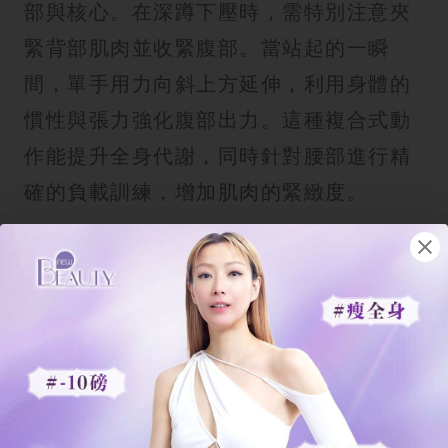
部與核心。在深蹲下壓時，需特別注意夾
緊背部肌肉並收緊腹部。當站起的一瞬
間，單手用力向斜上方延伸，利用身體的
慣性與張力強化腹部出力。這種複合式動
作能提升全身代謝，同時針對腰部進行精
確的負載訓練，增加肌肉的緊緻度。
3. 深蹲傾倒：強化腰部線條
這是一個看似簡單但難度極高的重心訓
練。保持深蹲姿勢時，透過身體重心左右
轉移，拉長兩側腰部的活動空間。必須確
保動作是由腰部核心發力，而非單純擺動