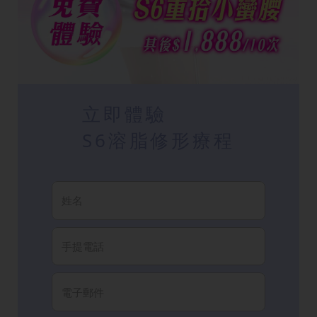
立即體驗
S6溶脂修形療程