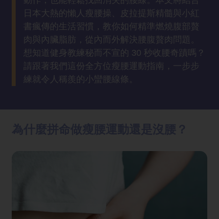
動作，也能輕鬆找回消失的腰線。本文將結合
方
日本大熱的懶人瘦腰操、皮拉提斯精髓與小紅
法
書瘋傳的生活習慣，教你如何精準燃燒腹部贅
肉與內臟脂肪，從內而外解決腰腹贅肉問題。
鼻
想知道健身教練秘而不宣的 30 秒收腰奇蹟嗎？
鼾
請跟著我們這份全方位瘦腰運動指南，一步步
解
練就令人稱羨的小蠻腰線條。
決
減
肥
為什麼拼命做瘦腰運動還是沒腰？
全
攻
略
消
除
虎