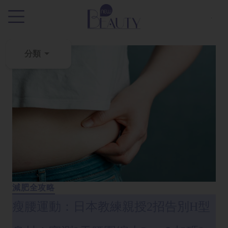
.
分類
粉
刺
黑
頭
百
科
美
白
減肥全攻略
去
瘦腰運動：日本教練親授2招告別H型
斑