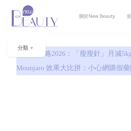
關於
New Beauty
減肥全攻略
分類
減肥針攻略2026：「瘦瘦針」月減5kg？S
粉
Mounjaro 效果大比拼：小心網購假
刺
黑
頭
百
科
美
白