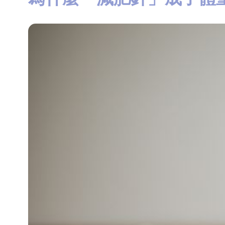
知
識
瘦
面
方
法
鼻
鼾
解
決
減
肥
全