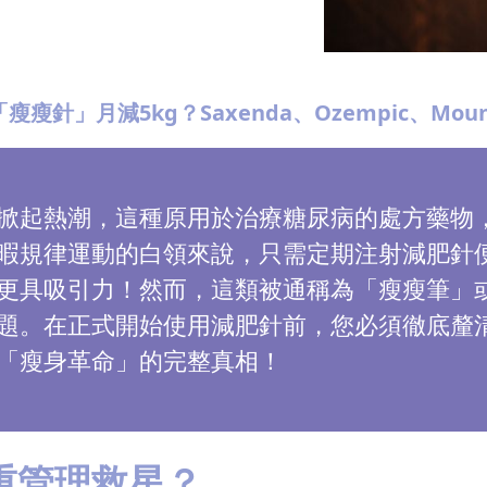
瘦瘦針」月減5kg？Saxenda、Ozempic、Mo
掀起熱潮，這種原用於治療糖尿病的處方藥物
暇規律運動的白領來說，只需定期注射減肥針
具吸引力！然而，這類被通稱為「瘦瘦筆」或「
題。在正式開始使用減肥針前，您必須徹底釐
「瘦身革命」的完整真相！
重管理救星？