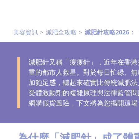
去
斑
美容資訊
減肥全攻略
減肥針攻略2026：「
>
>
眼
袋
知
識
減肥針又稱「瘦瘦針」，近年在香港
重的都市人救星。對於每日忙碌、無
生
加飽足感，聽起來確實比傳統減肥法更
髮
受體激動劑的複雜原理與法律監管問
解
網購假貨風險，下文將為您揭開這場
密
去
印
為什麼「減肥針」成了體