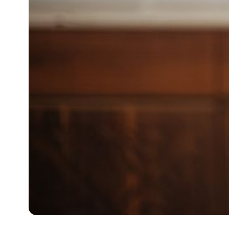
攻
略
消
除
虎
紋