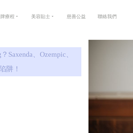
皇牌
療程
美容
貼士
慈善
公益
聯絡
我們
axenda、Ozempic、
藥陷阱！