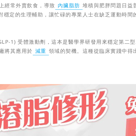
上經常外賣飲食，導致
內臟脂肪
堆積與肥胖問題日益
對穩定的生理輔助，讓忙碌的專業人士在缺乏運動時間
ptide-1 (GLP-1) 受體激動劑，這本是醫學界研發用
廠將其應用於
減重
領域的契機。這種從臨床實踐中得