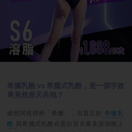
希臘乳酪 vs 希臘式乳酪，差一個字效
果竟然差天共地？
雖然同樣標榜「希臘」，但真正的
希臘乳
酪
與希臘式乳酪在蛋白質含量及添加物上