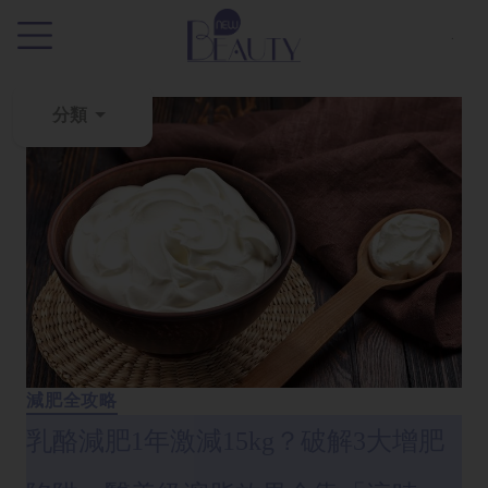
.
分類
粉
刺
黑
頭
百
科
美
白
減肥全攻略
去
乳酪減肥1年激減15kg？破解3大增肥
斑