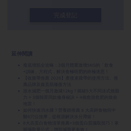
完成登記
延伸閱讀
瘦底增肌全攻略：3個月體重激增5KG的「飲食
+訓練」方程式，解決食極唔肥的終極迷思！
【收腹帶推薦 2026】產後束腹帶的使用方法、推
薦品牌及腹直肌修復方法
游水減肥一個月激減12kg？揭秘5大不同泳式燒脂
力 + 3個韓星同款修身秘訣 + 4個愈游愈肥的致命
地雷！
如何快速消水腫？營養師推薦 8 大高鉀食物與中
醫6穴位按摩，從根源解決水分滯留！
8大高蛋白食物清單推薦+3個蛋白質攝取技巧！掌
握攝取量公式，增肌減脂更有效！