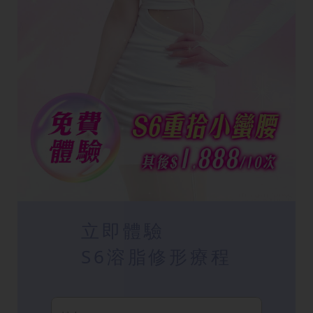
立即體驗
S6溶脂修形療程