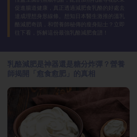
方
促進腸道健康，真正透過減肥食乳酪的好處去
法
達成理想身形線條。想知日本醫生激推的溫乳
酪減肥奇蹟，和營養師秘傳的瘦身貼士？立即
鼻
往下看，拆解這份最強乳酪減肥食譜！
鼾
解
決
乳酪減肥是神器還是糖分炸彈？營養
減
師揭開「愈食愈肥」的真相
肥
全
攻
略
消
除
虎