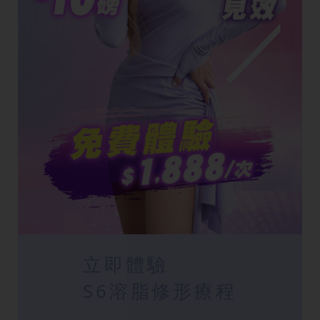
立即體驗
S6溶脂修形療程