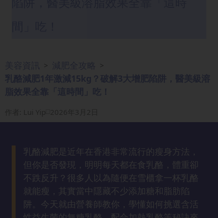
陷阱，醫美級溶脂效果全靠「這時
眼
袋
間」吃！
知
識
美容資訊
減肥全攻略
>
>
生
乳酪減肥1年激減15kg？破解3大增肥陷阱，醫美級溶
髮
脂效果全靠「這時間」吃！
解
密
作者
:
Lui Yip
2026年3月2日
去
印
乳酪減肥是近年在香港非常流行的瘦身方法，
知
但你是否發現，明明每天都在食乳酪，體重卻
識
不跌反升？很多人以為隨便在雪櫃拿一杯乳酪
就能瘦，其實當中隱藏不少添加糖和脂肪陷
瘦
阱。今天就由營養師教你，學懂如何挑選含活
面
性益生菌的無糖乳酪，配合加熱乳酪等秘訣來