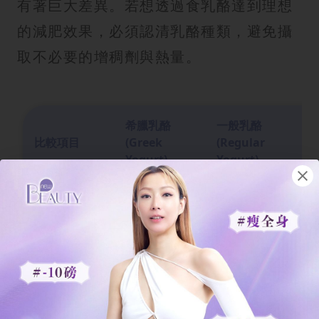
有著巨大差異。若想透過食乳酪達到理想
的減肥效果，必須認清乳酪種類，避免攝
取不必要的增稠劑與熱量。
希臘乳酪
一般乳酪
希
比較項目
(Greek
(Regular
(
Yogurt)
Yogurt)
St
經過「過濾」
傳統發酵製
模
程序，篩去多
作，保留較多
質
製作過程
餘乳清與水
水分與乳清，
過
分，濃縮三倍
未經額外過
稠
牛奶營養。
濾。
濃
極為濃稠固體
濃
較稀且帶有流
質地口感
狀，口感紮
來
動性。