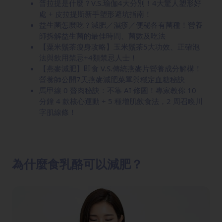
普拉提是什麼？V.S.瑜伽4大分別！4大驚人塑形好
處 + 皮拉提斯新手塑形避坑指南！
益生菌怎麼吃？減肥／濕疹／便秘各有菌種！營養
師拆解益生菌的最佳時間、菌數及吃法
【粟米鬚茶瘦身攻略】玉米鬚茶5大功效、正確泡
法與飲用禁忌+4類禁忌人士！
【燕麥減肥】即食 V.S.傳統燕麥片營養成分解構！
營養師公開7天燕麥減肥菜單與穩定血糖秘訣
馬甲線 0 贅肉秘訣：不靠 AI 修圖！專家教你 10
分鐘 4 款核心運動 + 5 種增肌飲食法，2 周召喚川
字肌線條！
為什麼食乳酪可以減肥？