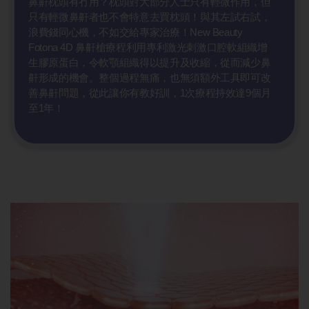
鼻鼾枕頭有冇用？枕頭對大部分人士只有輕微作用，但
只有輕微鼻鼾者也不會特意去買枕頭！與其左試右試，
浪費錢同心機，不如交給專家治療！New Beauty
Fotona 4D 鼻鼾槍療程利用專利激光刺激口腔軟組織增
生膠原蛋白，令軟顎組織得以提升及收縮，從而減少鼻
鼾形成的機會。整個過程無痛，也無須額外工具即可改
善鼻鼾問題，從此讓你有教好訓，1次療程持效達9個月
至1年！