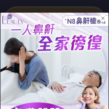
止鼻鼾要靠醫學，最新療程15
分鐘即解決鼻鼾！
15分鐘換來1年長效止鼻
鼾！