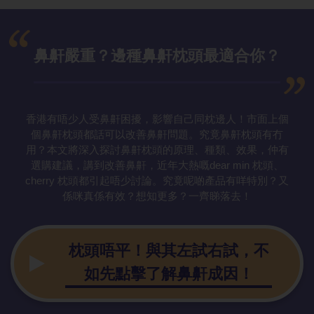
鼻鼾嚴重？邊種鼻鼾枕頭最適合你？
香港有唔少人受鼻鼾困擾，影響自己同枕邊人！市面上個
個鼻鼾枕頭都話可以改善鼻鼾問題。究竟鼻鼾枕頭有冇
用？本文將深入探討鼻鼾枕頭的原理、種類、效果，仲有
選購建議，講到改善鼻鼾，近年大熱嘅dear min 枕頭、
cherry 枕頭都引起唔少討論。究竟呢啲產品有咩特別？又
係咪真係有效？想知更多？一齊睇落去！
枕頭唔平！與其左試右試，不
如先點擊了解鼻鼾成因！