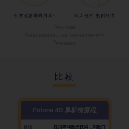
有效改善睡眠質素²
非入侵性 無創無痛
1
只限於特定療
程
2
療程效果及進
度會因個人之皮膚、身體狀況等因素而有所不同
3
資料由廠商提
供
比較
Fotona 4D 鼻鼾槍療程
原理
採用專利激光技術，刺激口