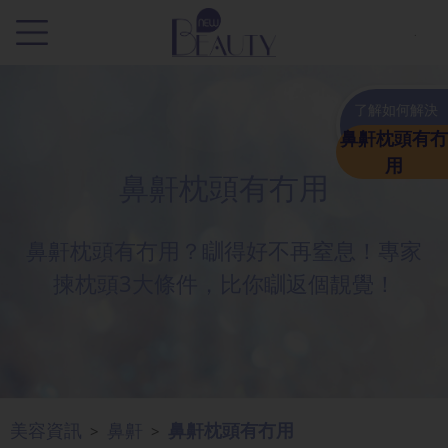
.
了解如何解決
鼻鼾枕頭有冇
用
鼻鼾枕頭有冇用
鼻鼾枕頭有冇用？瞓得好不再窒息！專家
揀枕頭3大條件，比你瞓返個靚覺！
美容資訊
鼻鼾
鼻鼾枕頭有冇用
>
>