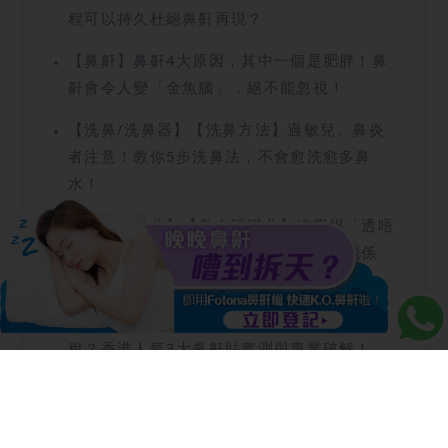
程可以持久杜絕鼻鼾再現？
【鼻鼾】鼻鼾4大原因，其中一個是肥胖！鼻
鼾會令人變「金魚腦」，絕不能忽視！
【洗鼻/洗鼻器】【洗鼻方法】過敏兒、鼻炎
者注意！教你5步洗鼻法，不會愈洗愈多鼻
水！
【鼻中隔彎曲】【鼻中隔彎曲】總覺得「透唔
到氣」？鼻音重、鼻孔一邊塞？原因可能係
咁！
【鼻鼾貼有用嗎】鼻鼾貼有用嗎？還是智商
稅？香港人氣3大鼻鼾貼實測與專業破解！
【最有效止鼻鼾方法】【最有效止鼻鼾方法】
最新止鼻鼾產品比較！80%人都有的4大習慣
會令鼻鼾更嚴重？！