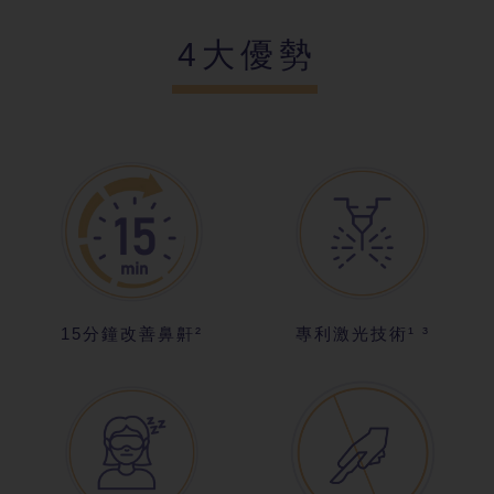
4大優勢
15分鐘改善鼻鼾²
專利激光技術¹ ³