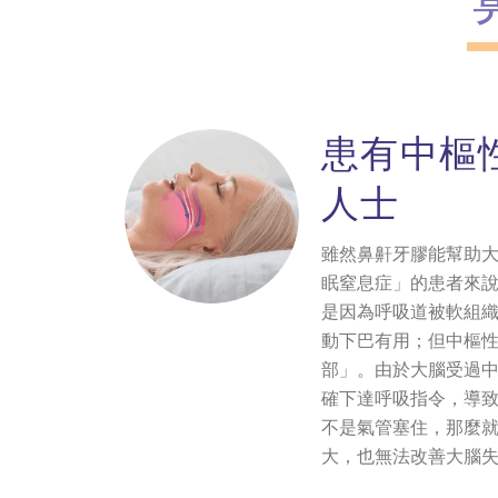
患有中樞
人士
雖然鼻鼾牙膠能幫助
眠窒息症」的患者來說
是因為呼吸道被軟組
動下巴有用；但中樞
部」。由於大腦受過
確下達呼吸指令，導
不是氣管塞住，那麼
大，也無法改善大腦