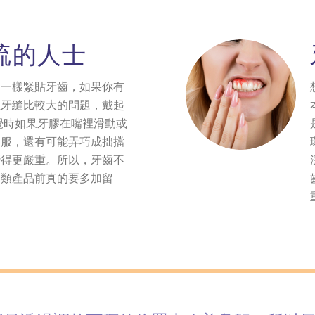
疏的人士
套一樣緊貼牙齒，如果你有
生牙縫比較大的問題，戴起
覺時如果牙膠在嘴裡滑動或
舒服，還有可能弄巧成拙擋
變得更嚴重。所以，牙齒不
這類產品前真的要多加留