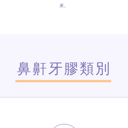
來。
鼻鼾牙膠類別