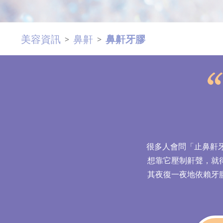
美容資訊
鼻鼾
鼻鼾牙膠
>
>
很多人會問「止鼻鼾
想靠它壓制鼾聲，就
其夜復一夜地依賴牙