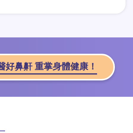
醫好鼻鼾 重掌身體健康！
士