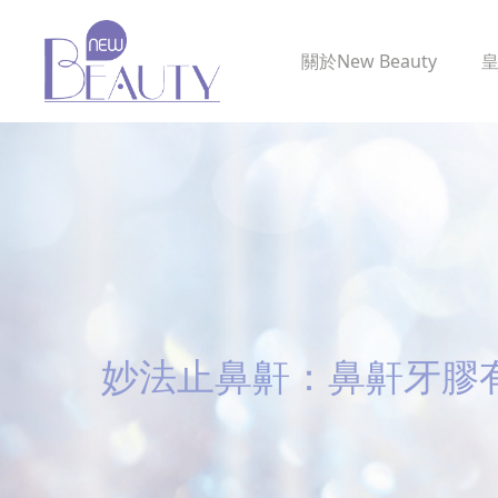
關於
New Beauty
妙法止鼻鼾：鼻鼾牙膠