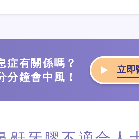
息症有關係嗎？
立即
分分鐘會中風！
鼻鼾牙膠不適合人