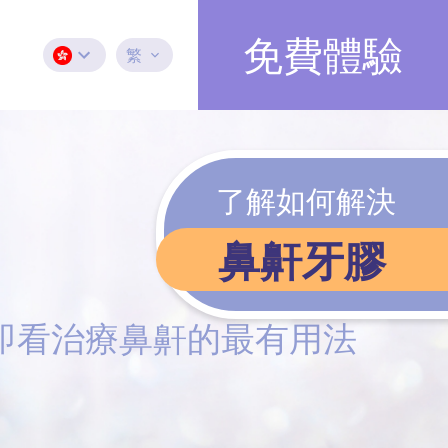
免費體驗
繁
了解如何解決
鼻鼾牙膠
即看治療鼻鼾的最有用法