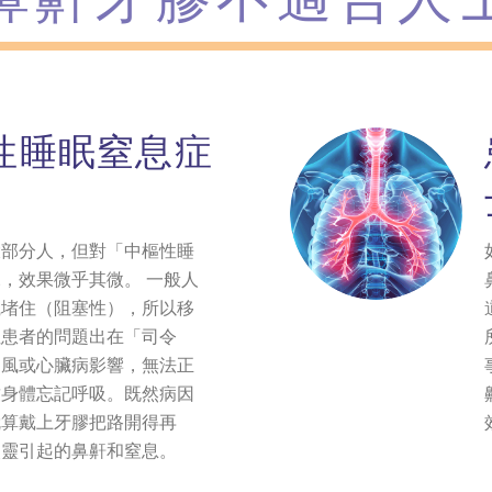
性睡眠窒息症
大部分人，但對「中樞性睡
，效果微乎其微。 一般人
織堵住（阻塞性），所以移
性患者的問題出在「司令
中風或心臟病影響，無法正
致身體忘記呼吸。既然病因
就算戴上牙膠把路開得再
失靈引起的鼻鼾和窒息。