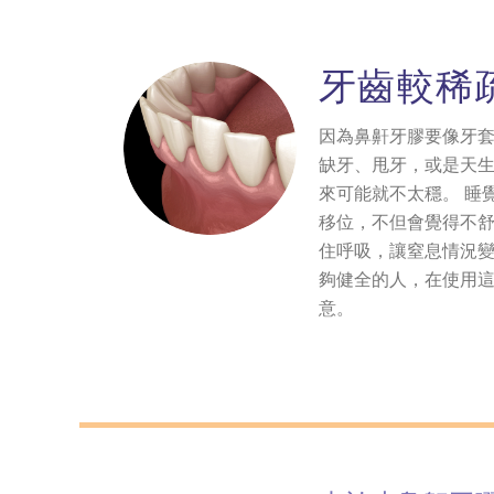
牙齒較稀
因為鼻鼾牙膠要像牙
缺牙、甩牙，或是天
來可能就不太穩。 睡
移位，不但會覺得不
住呼吸，讓窒息情況
夠健全的人，在使用
意。