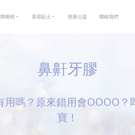
皇牌
療程
美容
貼士
慈善
公益
聯絡
我們
鼻鼾牙膠
有用嗎？原來錯用會OOOO？
寶！