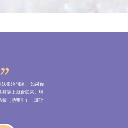
法根治問題。 如果你
鼻鼾馬上就會回來。與
吊鐘（懸雍垂），讓呼