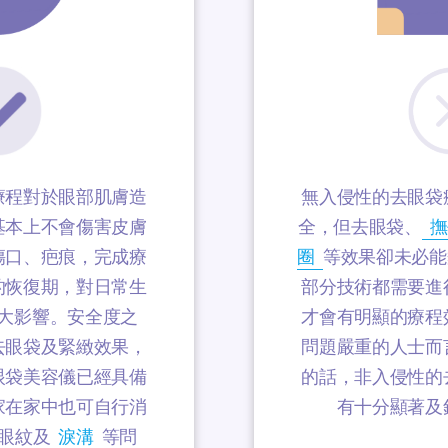
療程對於眼部肌膚造
無入侵性的去眼袋
基本上不會傷害皮膚
全，但去眼袋、
撫
傷口、疤痕，完成療
圈
等效果卻未必能
的恢復期，對日常生
部分技術都需要進
大影響。安全度之
才會有明顯的療程
去眼袋及緊緻效果，
問題嚴重的人士而
眼袋美容儀已經具備
的話，非入侵性的
家在家中也可自行消
有十分顯著及
眼紋及
淚溝
等問