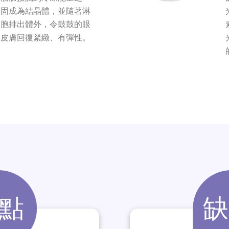
凝固成為結晶體，並隨著淋
細胞排出體外，令鼓鼓的眼
部皮膚回復緊緻、有彈性。
點