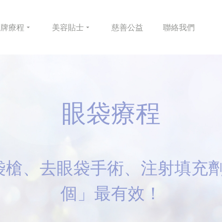
皇牌
療程
美容
貼士
慈善
公益
聯絡
我們
眼袋療程
槍、去眼袋手術、注射填充劑
個」最有效！