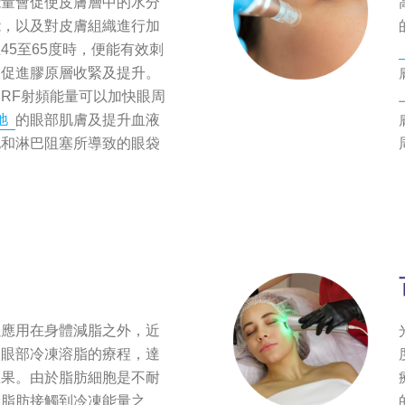
能量會促使皮膚層中的水分
能，以及對皮膚組織進行加
45至65度時，便能有效刺
及促進膠原層收緊及提升。
RF射頻能量可以加快眼周
弛
的眼部肌膚及提升血液
化和淋巴阻塞所導致的眼袋
以應用在身體減脂之外，近
入眼部冷凍溶脂的療程，達
效果。由於脂肪細胞是不耐
餘脂肪接觸到冷凍能量之