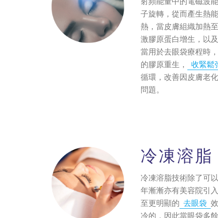
射頻能量中的電磁波
子旋轉，從而產生熱
熱，當皮膚組織加熱至
激膠原蛋白增生，以
當用於去眼袋療程時，
的膠原重生，
收緊鬆
循環，改善因皮膚老
問題。
冷凍溶脂
冷凍溶脂技術除了可
年漸漸亦有美容院引
至更明顯的
去眼袋
冷的，因此當眼袋多