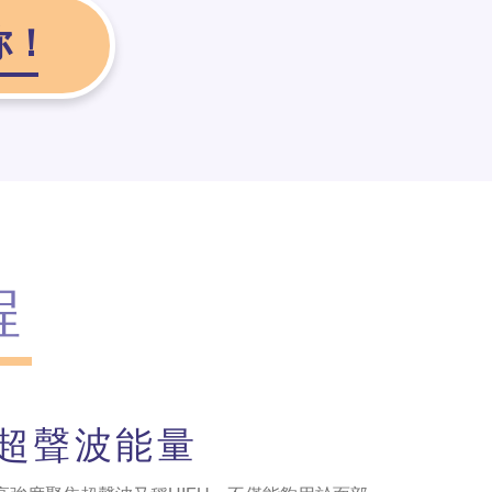
你！
程
超聲波能量