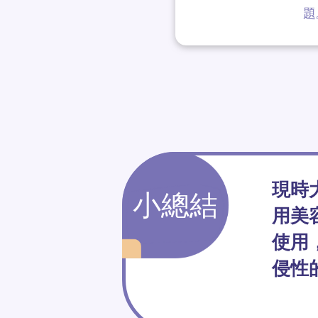
題
現時
小總結
用美
使用
侵性