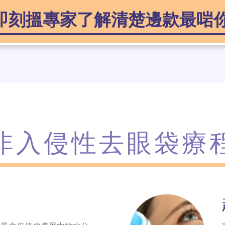
即刻搵專家了解清楚邊款最啱
非入侵性去眼袋療