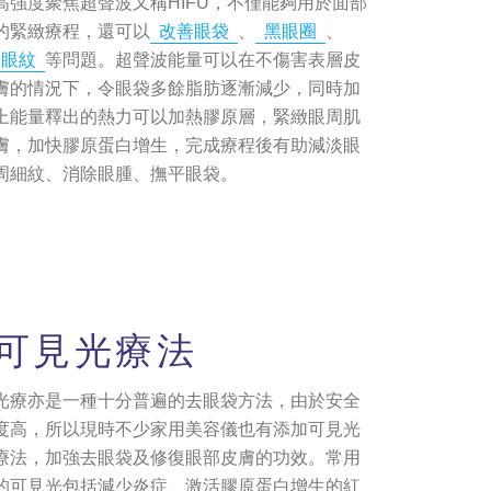
高強度聚焦超聲波又稱HIFU，不僅能夠用於面部
的緊緻療程，還可以
改善眼袋
、
黑眼圈
、
眼紋
等問題。超聲波能量可以在不傷害表層皮
膚的情況下，令眼袋多餘脂肪逐漸減少，同時加
上能量釋出的熱力可以加熱膠原層，緊緻眼周肌
膚，加快膠原蛋白增生，完成療程後有助減淡眼
周細紋、消除眼腫、撫平眼袋。
可見光療法
光療亦是一種十分普遍的去眼袋方法，由於安全
度高，所以現時不少家用美容儀也有添加可見光
療法，加強去眼袋及修復眼部皮膚的功效。常用
的可見光包括減少炎症、激活膠原蛋白增生的紅