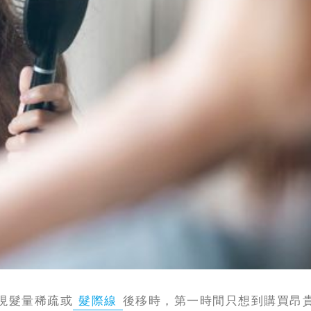
現髮量稀疏或
髮際線
後移時，第一時間只想到購買昂