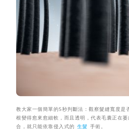
教大家一個簡單的5秒判斷法：觀察髮縫寬度是
根變得愈來愈細軟，而且透明，代表毛囊正在萎
合，就只能依靠侵入式的
生髮
手術。