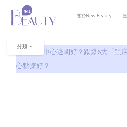
關於
New Beauty
生髮解密
分類
2026活髮中心邊間好？踢爆6大「黑
粉
心點揀好？
刺
黑
頭
百
科
美
白