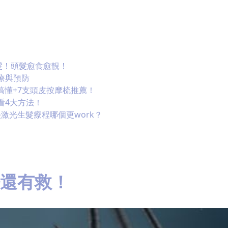
髮！頭髮愈食愈靚！
療與預防
次搞懂+7支頭皮按摩梳推薦！
看4大方法！
美激光生髮療程哪個更work？
是否還有救！