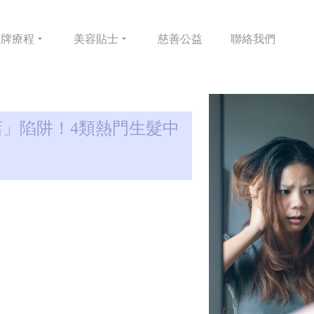
皇牌
療程
美容
貼士
慈善
公益
聯絡
我們
店」陷阱！4類熱門生髮中