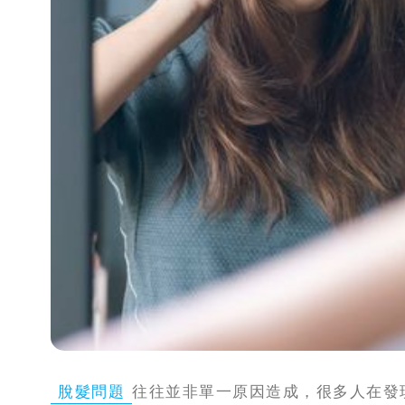
攻
略
消
除
虎
紋
脫髮問題
往往並非單一原因造成，很多人在發