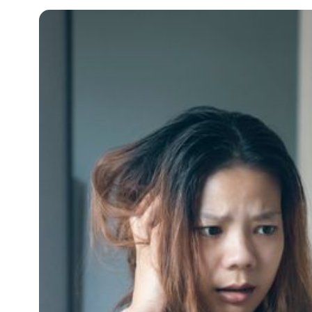
知
識
瘦
面
方
法
鼻
鼾
解
決
減
肥
全