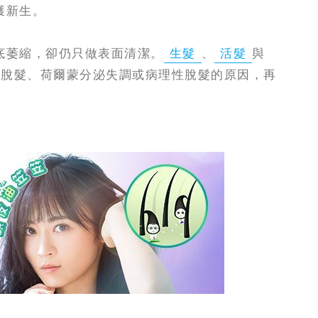
獲新生。
底萎縮，卻仍只做表面清潔。
生髮
、
活髮
與
型脫髮、荷爾蒙分泌失調或病理性脫髮的原因，再