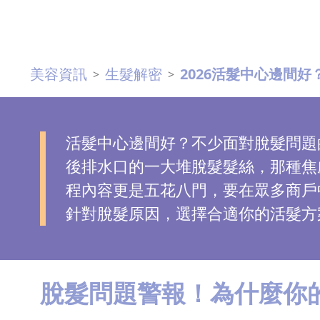
去
斑
美容資訊
生髮解密
2026活髮中心邊間
>
>
眼
袋
知
識
活髮中心邊間好？不少面對脫髮問題
後排水口的一大堆脫髮髮絲，那種焦
生
程內容更是五花八門，要在眾多商戶
髮
針對脫髮原因，選擇合適你的活髮方
解
密
去
脫髮問題警報！為什麼你
印