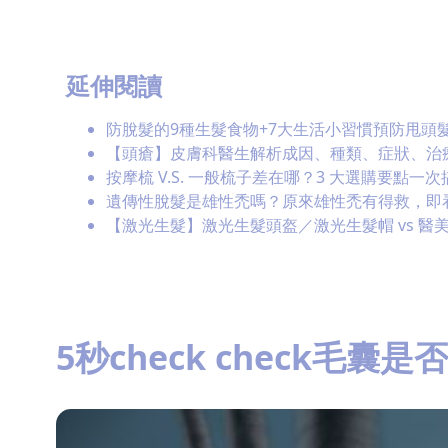
延伸閱讀
防脫髮的9種生髮食物+7大生活小習慣預防甩頭
【頭瘡】皮膚科醫生解析成因、種類、症狀、治
按摩梳 V.S. 一般梳子差在哪？3 大選購要點一
遺傳性脫髮是雄性禿嗎？原來雄性禿有得救，即
【激光生髮】激光生髮頭盔／激光生髮帽 vs 醫
5秒check check毛囊