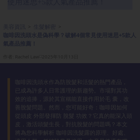
使用迷思+5款人氣產品推薦！
眼
袋
知
美容資訊
生髮解密
>
>
識
咖啡因洗頭水是偽科學？破解4個常見使用迷思+5款人
氣產品推薦！
生
髮
作者
:
Rachel Law
2025年10月13日
解
密
咖啡因洗頭水作為防脫髮和活髮的熱門產品，
去
已成為許多人日常護理的新趨勢。市場對其功
印
效的追捧，源於其宣稱能直接作用於毛 囊，改
知
善脫髮問題。然而，您可能好奇：咖啡因如何
識
從頭皮 外部發揮防 脫髮 功效？它真的能深入頭
皮，激活頭髮生長，對抗脫髮的問題嗎？本文
瘦
將為您科學解析 咖啡因洗髮露的原理、好處、
面