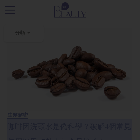
.
分類
粉
刺
黑
頭
百
科
美
白
生髮解密
去
咖啡因洗頭水是偽科學？破解4個常見
斑