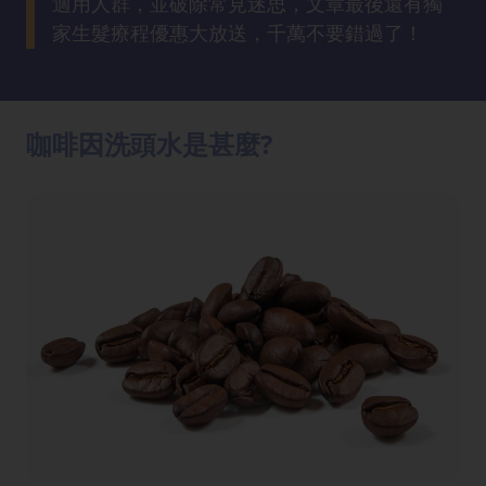
適用人群，並破除常見迷思，文章最後還有獨
方
家生髮療程優惠大放送，千萬不要錯過了！
法
鼻
鼾
咖啡因洗頭水是甚麼?
解
決
減
肥
全
攻
略
消
除
虎