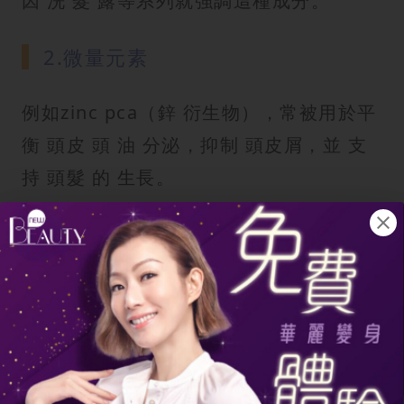
因 洗 髮 露等系列就強調這種成分。
2.微量元素
例如zinc pca（鋅 衍生物），常被用於平
衡 頭皮 頭 油 分泌，抑制 頭皮屑，並 支
持 頭髮 的 生長。
3.菸酸
菸 酸（Niacin）有助於擴張 頭皮 血管，
進一步 加促 血液 循環，並 增強 頭皮 屏
障 功能。