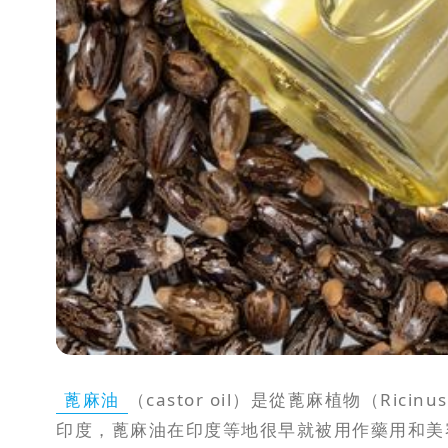
攻
略
消
除
虎
紋
蓖麻油
（castor oil）是從蓖麻植物（Rici
印度，蓖麻油在印度等地很早就被用作藥用和美