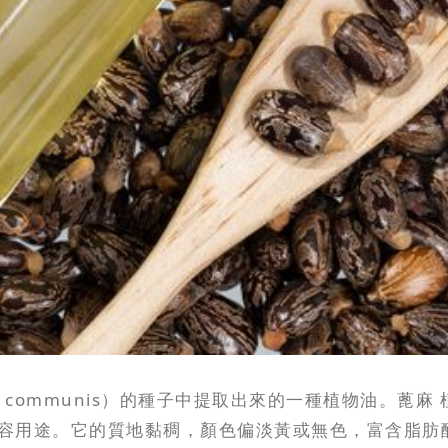
nus communis）的種子中提取出來的一種植物油。蓖麻 植
容用途。它的質地黏稠，顏色偏淡黃或無色，富含脂肪