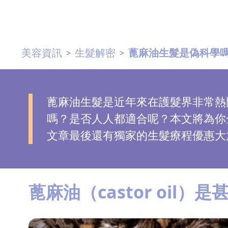
去
斑
美容資訊
生髮解密
蓖麻油生髮是偽科學嗎
>
>
眼
袋
知
識
蓖麻油生髮是近年來在護髮界非常熱
嗎？是否人人都適合呢？本文將為你
生
文章最後還有獨家的生髮療程優惠大
髮
解
密
蓖麻油（castor oil）是
去
印