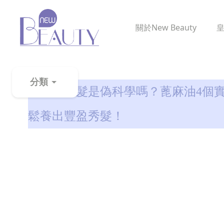
關於
New Beauty
生髮解密
分類
蓖麻油生髮是偽科學嗎？蓖麻油4個實
粉
鬆養出豐盈秀髮！
刺
黑
頭
百
科
美
白