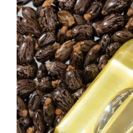
知
識
瘦
面
方
法
鼻
鼾
解
決
減
肥
全