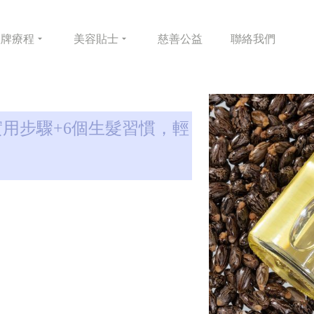
皇牌
療程
美容
貼士
慈善
公益
聯絡
我們
用步驟+6個生髮習慣，輕