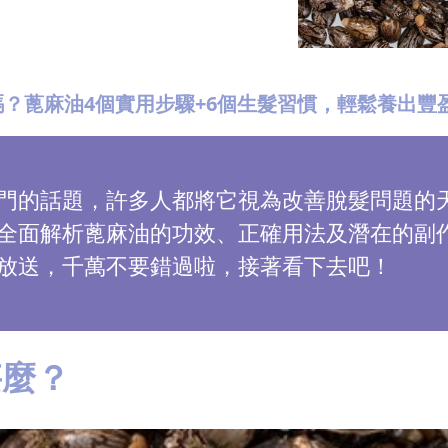
？蓖麻油4個實用步驟+6個生髮習慣，輕鬆養出豐
門的話題，許多人都將它視為改善脫髮問題的
全面解析蓖麻油的功效、正確用法及潛在的副
放送，千萬不要錯過啦，接著看下去吧！
甚麼？