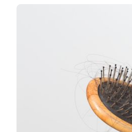
知
識
瘦
面
方
法
鼻
鼾
解
決
減
肥
全