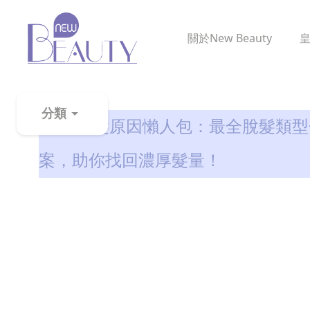
關於
New Beauty
生髮解密
分類
2026 脫髮原因懶人包：最全脫髮類型
粉
案，助你找回濃厚髮量！
刺
黑
頭
百
科
美
白