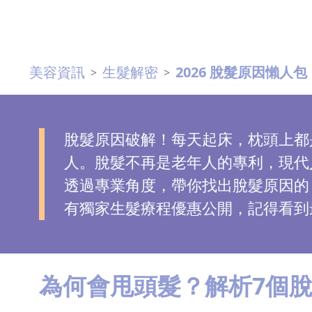
去
斑
美容資訊
生髮解密
2026 脫髮原因懶人
>
>
眼
袋
知
識
脫髮原因破解！每天起床，枕頭上都
人。脫髮不再是老年人的專利，現代
生
透過專業角度，帶你找出脫髮原因的
髮
有獨家生髮療程優惠公開，記得看到
解
密
去
為何會甩頭髮？解析7個
印