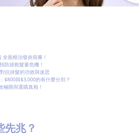
薦 全面根治發炎痕癢！
招預防拯救髮量危機！
B群對抗掉髮的功效與迷思
800與$3,000的有什麼分別？
功效極限與選購真相！
些先兆？