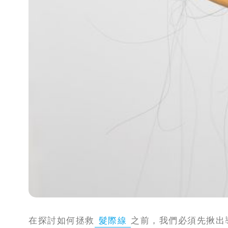
攻
略
消
除
虎
紋
在探討如何拯救
髮際線
之前，我們必須先揪出