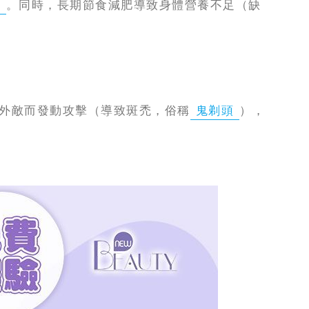
髮
。同時，長期節食減肥導致身體營養不足（缺
為外敵而發動攻擊（導致斑禿，俗稱
鬼剃頭
），