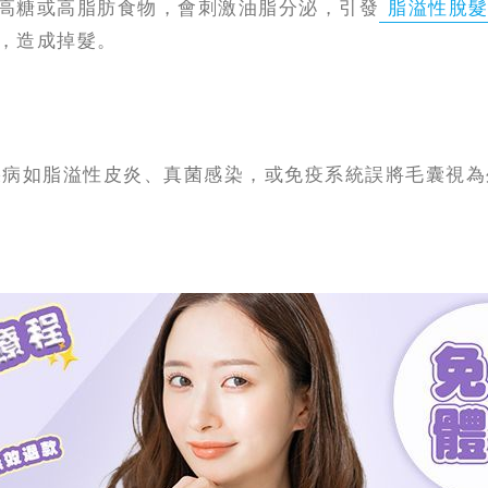
高糖或高脂肪食物，會刺激油脂分泌，引發
脂溢性脫
，造成掉髮。
疾病如脂溢性皮炎、真菌感染，或免疫系統誤將毛囊視