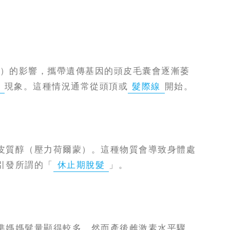
T）的影響，攜帶遺傳基因的頭皮毛囊會逐漸萎
頭
現象。這種情況通常從頭頂或
髮際線
開始。
皮質醇（壓力荷爾蒙）。這種物質會導致身體處
引發所謂的「
休止期脫髮
」。
準媽媽髮量顯得較多。然而產後雌激素水平驟