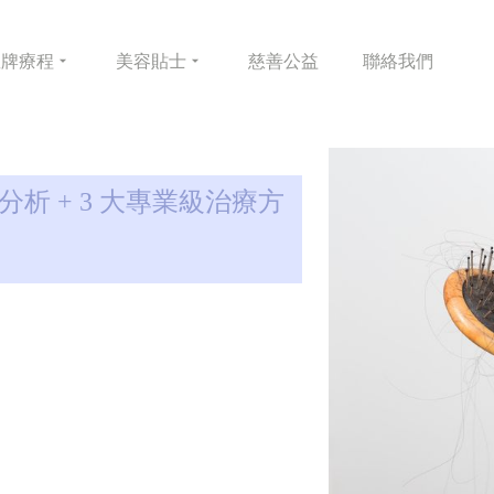
皇牌
療程
美容
貼士
慈善
公益
聯絡
我們
分析 + 3 大專業級治療方