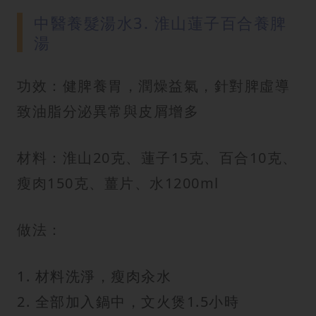
中醫養髮湯水3. 淮山蓮子百合養脾
湯
功效：健脾養胃，潤燥益氣，針對脾虛導
致油脂分泌異常與皮屑增多
材料：淮山20克、蓮子15克、百合10克、
瘦肉150克、薑片、水1200ml
做法：
1. 材料洗淨，瘦肉汆水
2. 全部加入鍋中，文火煲1.5小時