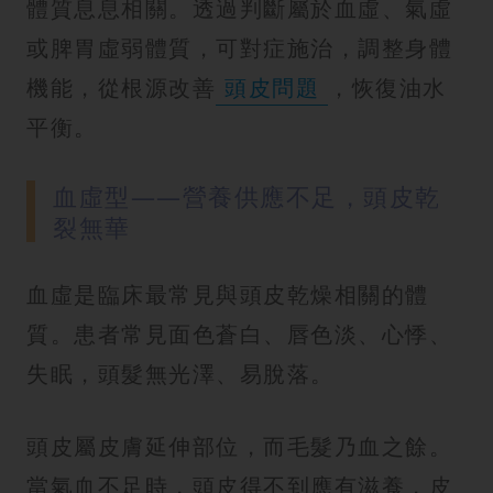
體質息息相關。透過判斷屬於血虛、氣虛
或脾胃虛弱體質，可對症施治，調整身體
機能，從根源改善
頭皮問題
，恢復油水
平衡。
血虛型——營養供應不足，頭皮乾
裂無華
血虛是臨床最常見與頭皮乾燥相關的體
質。患者常見面色蒼白、唇色淡、心悸、
失眠，頭髮無光澤、易脫落。
頭皮屬皮膚延伸部位，而毛髮乃血之餘。
當氣血不足時，頭皮得不到應有滋養，皮