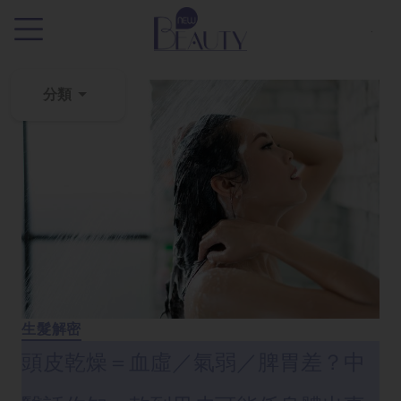
.
分類
粉
刺
黑
頭
百
科
美
白
生髮解密
去
頭皮乾燥＝血虛／氣弱／脾胃差？中
斑