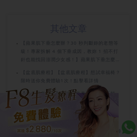
其他文章
【蘋果肌下垂怎麼辦？30 秒判斷妳的老態等
級！專家拆解 4 個下垂成因，教妳 1 招不打
針也能找回澎潤少女感！】蘋果肌下垂怎麼
辦？看著鏡中曾經飽滿的蘋果肌逐漸向下位
【盆底肌療程】【盆底肌療程】想試幸福椅？
移，原本緊緻的臉部輪廓也開始變得模糊。蘋
限時送你免費體驗1次！點擊看詳情
果肌是什麼？其實蘋果肌是在眼睛下方、顴骨
前方的一塊脂肪組織，當它擁有澎潤飽滿感
【健身單車減肥】隔空溶脂真的能無痛「躺
時，能讓視覺年齡大幅減少，呈現出少女感。
平」瘦嗎？隔空溶脂：激光溶脂 vs 冷凍溶脂
然而，隨著年齡增長與膠原蛋白流失，這塊關
vs 減脂增肌療程！
鍵的肌肉組織會失去支撐力，導致面部重心下
【【防脫髮維他命】4成女士脫髮是營養不
移，並引發法令紋、木偶紋。想知道如何提升
良？要補3種維他命！10大推薦生髮膠囊 】掉
蘋果肌並找回面部立體度？以下將從成因到改