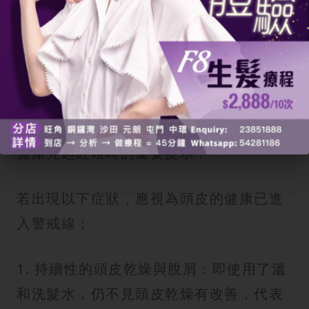
單是小事！
輕微頭皮乾燥雖屬常見現象，但若持續惡
化或出現特定症狀，可能已涉及皮脂腺功
能異常、真菌感染或免疫問題，須及早處
理。以下列出的頭皮情況，是頭皮和頭髮
健康亮起紅燈時的重要提示！
若出現以下症狀，應視為頭皮的健康已進
入警戒線：
1. 持續性的頭皮乾燥與脫屑：即使用了溫
和洗髮水，仍不見頭皮乾燥有改善，代表