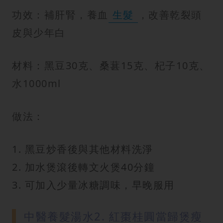
功效：補肝腎，養血
生髮
，改善乾裂頭
皮與少年白
材料：黑豆30克、桑葚15克、杞子10克、
水1000ml
做法：
1. 黑豆炒香後與其他材料洗淨
2. 加水煲滾後轉文火煲40分鐘
3. 可加入少量冰糖調味，早晚服用
中醫養髮湯水2. 紅棗桂圓當歸煲瘦