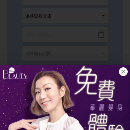
我已閱讀並同意有關
條款細則
以及
隱私政
策
。
完成登記
頭皮健康的5個危險信號：頭皮乾燥不