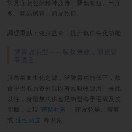
常見症狀包括精神疲倦、聲低氣短、出汗
多、容易感冒、頭皮乾痕。
調理重點：健脾益氣，提升氣血生化功能
脾胃虛弱型——吸收無效，頭皮營
養匱乏
脾為氣血生化之源，當脾胃功能低下，飲
食中攝取的養分難以有效吸收運用。長此
以往，身體無法供應足夠營養予毛囊及皮
脂腺，出現
頭髮枯黃
、頭皮乾燥、瘙癢
或
油性頭皮
等現象。