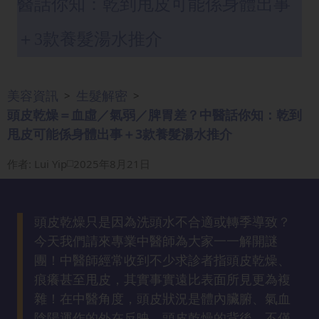
醫話你知：乾到甩皮可能係身體出事
眼
袋
＋3款養髮湯水推介
知
識
美容資訊
生髮解密
>
>
生
頭皮乾燥＝血虛／氣弱／脾胃差？中醫話你知：乾到
髮
甩皮可能係身體出事＋3款養髮湯水推介
解
密
作者
:
Lui Yip
2025年8月21日
去
印
頭皮乾燥只是因為洗頭水不合適或轉季導致？
知
今天我們請來專業中醫師為大家一一解開謎
識
團！中醫師經常收到不少求診者指頭皮乾燥、
痕癢甚至甩皮，其實事實遠比表面所見更為複
瘦
雜！在中醫角度，頭皮狀況是體內臟腑、氣血
面
陰陽運作的外在反映。頭皮乾燥的背後，不僅