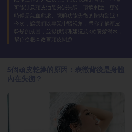
方
可能涉及頭皮油脂分泌失調、環境刺激，更多
法
時候是氣血虧虛、臟腑功能失衡的體內警號！
今次，讓我們以專業中醫視角，帶你了解頭皮
鼻
乾燥的成因，並提供調理建議及3款養髮湯水，
鼾
幫你從根本改善頭皮問題！
解
決
減
5個頭皮乾燥的原因：表徵背後是身體
肥
內在失衡？
全
攻
略
消
除
虎