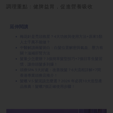
調理重點：健脾益胃，促進營養吸收
延伸閱讀
梅花針是禿頭救星？4大功效與使用方法+原來5類
人士千萬不能做？
中醫解讀兩鬢斑白：白髮位置解密與氣血、壓力有
關？滋補肝腎方法
髮量少怎麼辦？3個簡單髮型技巧+7個日常生髮習
慣，讓你頭髮多到爆！
頭療SPA 5大好處：改善脫髮？6大流程詳解+7間
香港專業頭療店推介！
髮蠟 V.S 髮泥該怎麼選？2026 年必買10大造型產
品推薦！髮蠟7個正確使用步驟！