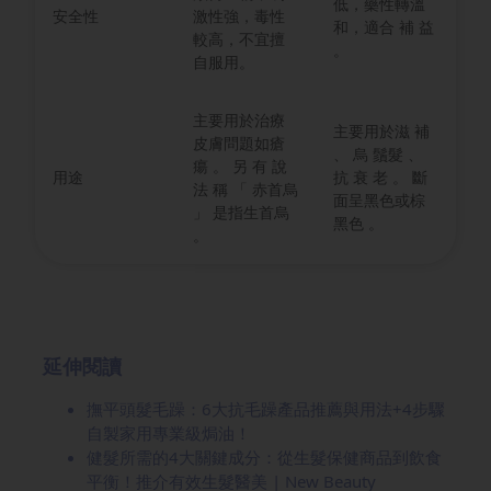
低，藥性轉溫
安全性
激性強，毒性
和，適合 補 益
較高，不宜擅
。
自服用。
主要用於治療
主要用於滋 補
皮膚問題如瘡
、 烏 鬚髮 、
瘍 。 另 有 說
用途
抗 衰 老 。 斷
法 稱 「 赤首烏
面呈黑色或棕
」 是指生首烏
黑色 。
。
延伸閱讀
撫平頭髮毛躁：6大抗毛躁產品推薦與用法+4步驟
自製家用專業級焗油！
健髮所需的4大關鍵成分：從生髮保健商品到飲食
平衡！推介有效生髮醫美 | New Beauty