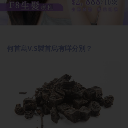
何首烏V.S製首烏有咩分別？