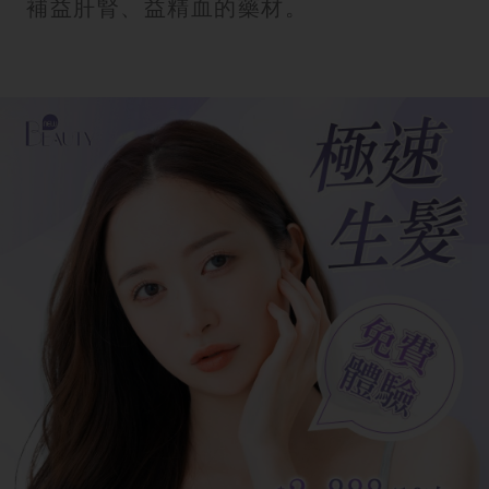
補益肝腎、益精血的藥材。