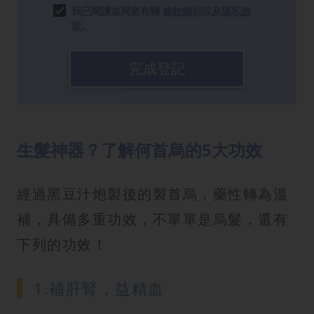
我已閱讀並同意有關
條款細則
以及
隱私政
策
。
完成登記
生髮神器？了解何首烏的5大功效
經過黑豆汁炮製後的製首烏，藥性轉為溫
補，具備多重功效，不單單是烏髮，還有
下列的功效！
1.補肝腎，益精血