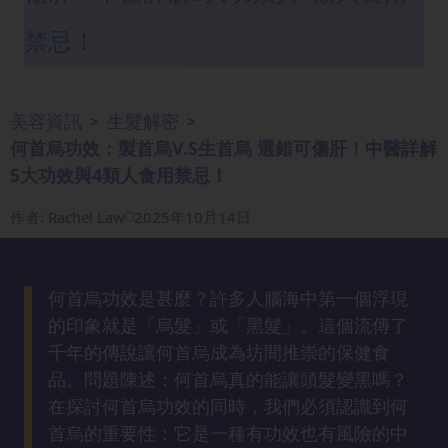
眼
禁忌！
袋
知
識
美容資訊
生髮解密
>
>
何首烏功效：製首烏V.S生首烏 選錯可傷肝！中醫詳解
生
5大功效與4類人食用禁忌！
髮
解
作者
:
Rachel Law
2025年10月14日
密
去
何首烏功效是甚麼？許多人腦海中第一個浮現
印
的印象就是「烏髮」或「黑髮」。這個流傳了
知
千年的傳說讓何首烏成為坊間推崇的保健食
識
品。問題陳述：何首烏真的能讓頭髮變黑嗎？
在探討何首烏功效的同時，我們必須認識到何
瘦
首烏的重要性：它是一種有功效也有風險的中
面