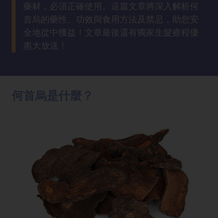
方
藥材，必須正確使用。這篇文章將深入解析何
法
首烏的藥性、功效與食用方法及禁忌，助您安
全地從中獲益！文章最後還有獨家生髮療程優
惠大放送！
鼻
鼾
解
決
何首烏是什麼？
減
肥
全
攻
略
消
除
虎