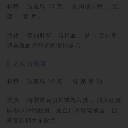
材料： 製首烏 15 克 、 雞肉或排骨 、 紅
棗 、 薑 片 。
功效： 溫補肝腎、益精血， 是一 道非常
適合氣血虛弱者的滋補湯品。
2.何首烏茶
材料： 製首烏 10 克 、 紅 棗 數 顆 。
功效： 將製首烏切片或塊片後， 加入紅棗
以熱水沖泡飲用。適合日常輕鬆補益，但
不宜長期大量飲用。