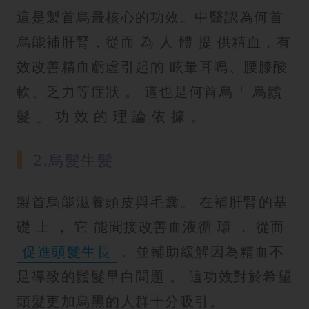
這是製首烏最核心的功效。中醫認為何首
烏能補肝腎，從而 為 人 體 提 供精血，有
效改善精血虧虛引起的 眩暈耳鳴、腰膝酸
軟、乏力等症狀 。 這也是何首烏「 烏鬚
髮 」 功 效 的 理 論 依 據 。
2.烏髮生髮
製首烏能滋養頭皮與毛囊。 在補肝腎的基
礎 上 ， 它 能間接改善血液循 環 ， 從而
促進頭髮生長
， 並輔助緩解因為精血不
足導致的鬚髮早白問題 。 這功效對於希望
頭髮更加烏黑的人群十分吸引。