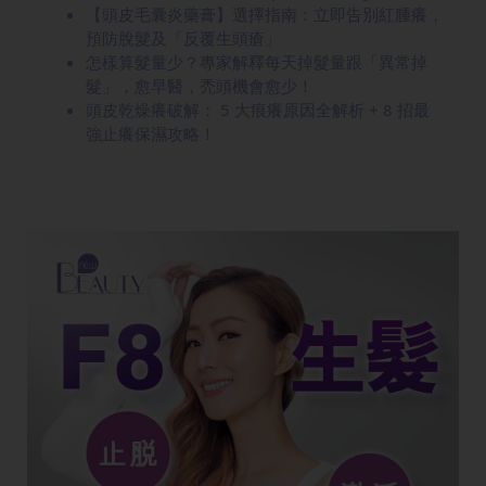
【頭皮毛囊炎藥膏】選擇指南：立即告別紅腫癢，
預防脫髮及「反覆生頭瘡」
怎樣算髮量少？專家解釋每天掉髮量跟「異常掉
髮」，愈早醫，禿頭機會愈少！
頭皮乾燥癢破解： 5 大痕癢原因全解析 + 8 招最
強止癢保濕攻略！