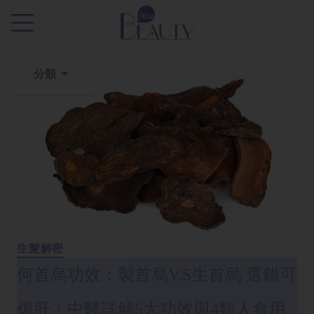
.
分類
粉
刺
黑
頭
百
科
美
生髮解密
白
去
何首烏功效：製首烏V.S生首烏 選錯可
斑
傷肝！中醫詳解5大功效與4類人食用