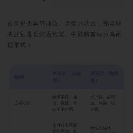
首烏是否具備補益、烏髮的功效，完全取
決於它是否經過炮製。中醫將首烏分為兩
種形式：
生首烏（未炮
製首烏（炮製
類別
製）
後）
解毒消癰、通
補肝腎、益精
主要功效
便、截瘧。具
血、烏髮、強
有瀉下作用。
筋骨。
含有較多蒽醌
毒性大幅降
類衍生物，刺