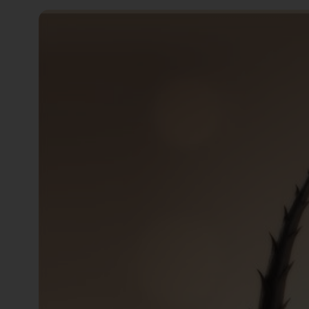
知
識
瘦
面
方
法
鼻
鼾
解
決
減
肥
全