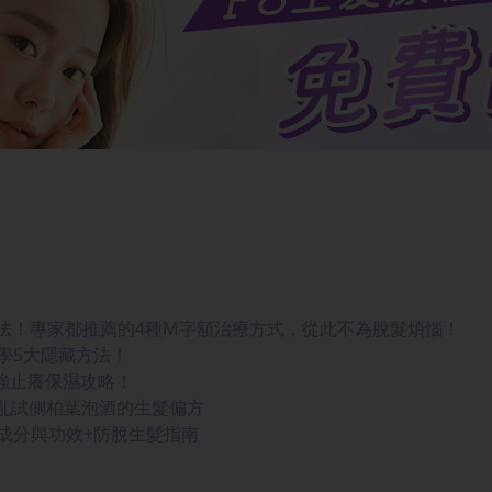
法！專家都推薦的4種M字額治療方式，從此不為脫髮煩惱！
學5大隱藏方法！
最強止癢保濕攻略！
亂試側柏葉泡酒的生髮偏方
成分與功效+防脫生髮指南