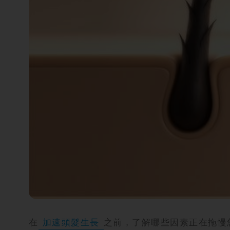
攻
略
消
除
虎
紋
在
加速頭髮生長
之前，了解哪些因素正在拖慢