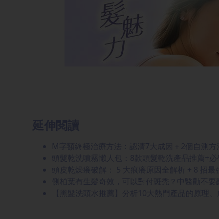
延伸閱讀
M字額終極治療方法：認清7大成因＋2個自測方
頭髮乾洗噴霧懶人包：8款頭髮乾洗產品推薦+必
頭皮乾燥癢破解： 5 大痕癢原因全解析 + 8 招
側柏葉有生髮奇效，可以對付斑禿？中醫勸不要
【黑髮洗頭水推薦】分析10大熱門產品的原理、