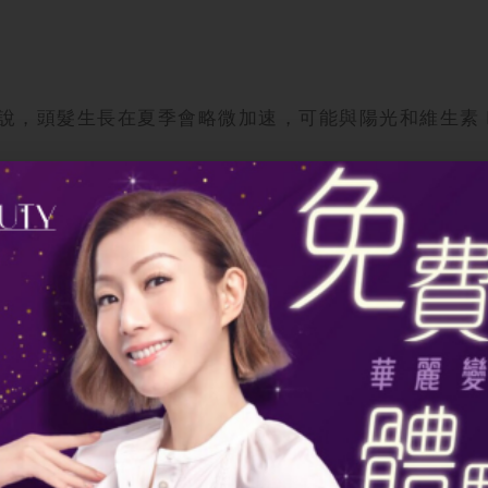
說，頭髮生長在夏季會略微加速，可能與陽光和維生素 
，頭髮生長週期會縮短，毛囊逐漸萎縮，導致
頭髮變
要的蛋白質、鐵、鋅等營養素。身體會將有限的營養優