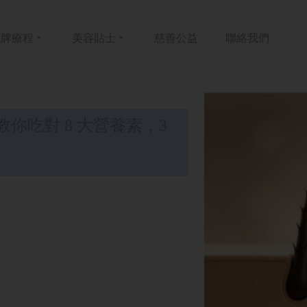
皇牌
療程
美容
貼士
慈善
公益
聯絡
我們
你吃對 8 大營養素，3