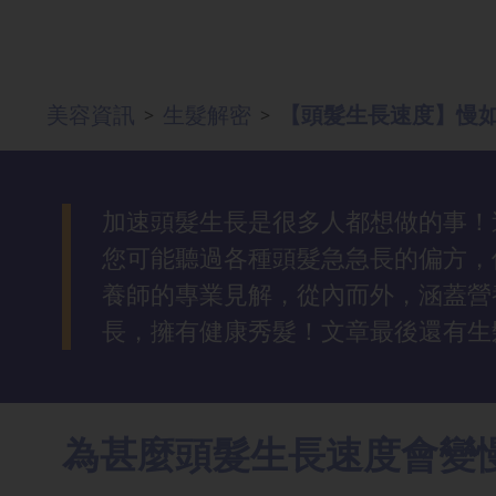
去
斑
美容資訊
生髮解密
【頭髮生長速度】慢如
>
>
眼
袋
知
識
加速頭髮生長是很多人都想做的事！
您可能聽過各種頭髮急急長的偏方，
生
養師的專業見解，從內而外，涵蓋營
髮
長，擁有健康秀髮！文章最後還有生
解
密
去
為甚麼頭髮生長速度會變
印