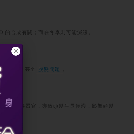
D 的合成有關；而在冬季則可能減緩。
細
、變少，甚至
脫髮問題
。
先供給重要器官，導致頭髮生長停滯，影響頭髮