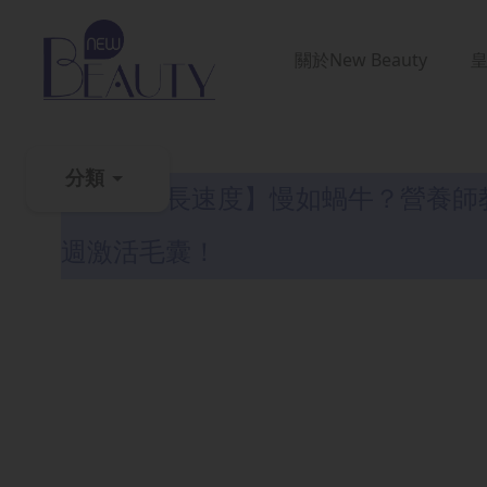
關於
New Beauty
生髮解密
分類
【頭髮生長速度】慢如蝸牛？營養師教
粉
週激活毛囊！
刺
黑
頭
百
科
美
白