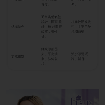
養髮。
型。
通常具備氣墊
設計、圓頭 梳
梳齒較硬或較
結構特色
針，梳 針間距
密，主要用於
較寬，彈性
梳開頭髮。
好。
紓緩頭部壓
力、平衡油
減少頭髮 毛
功效重點
脂、強健髮
躁、塑 形。
根。