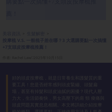
購要點一次搞懂+7支頭皮按摩梳推
眼
袋
薦！
知
識
美容資訊
生髮解密
>
>
生
按摩梳 V.S. 一般梳子差在哪？3 大選購要點一次搞懂
髮
+7支頭皮按摩梳推薦！
解
密
作者
:
Rachel Law
2025年10月15日
去
印
好的頭皮按摩梳，就是日常養生和護髮質的重
知
要工具！您是否經常感到頭皮緊繃、頭髮扁
識
塌，甚至有掉髮和頭皮油膩的困擾？現代人壓
力大，生活節奏快，男女高壓下的肩 頸 痠痛與
瘦
頭皮問題其實息息相關。本文將詳細介紹按摩
面
梳的種類、選購要點、正確使用方法及人氣產