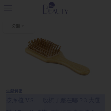
.
分類
粉
刺
黑
頭
百
科
美
白
生髮解密
去
按摩梳 V.S. 一般梳子差在哪？3 大選
斑