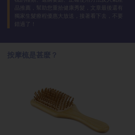
方
品推薦，幫助您重拾健康秀髮，文章最後還有
法
獨家生髮療程優惠大放送，接著看下去，不要
錯過了！
鼻
鼾
解
決
按摩梳是甚麼？
減
肥
全
攻
略
消
除
虎