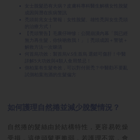
女士脫髮恐有大病？皮膚科專科醫生解構女性脫髮
成因與潛在疾病警訊
禿頭前兆女士警報：女性脫髮、雄性禿與女生禿頭
的治療方式！
【禿頭警告】毛囊仔呻慘：公開崩潰內幕「我已經
無力再生髮，你快啲救我！」｜禿頭成因＋警號＋
解救方法一次睇清
何首烏功效：製首烏V.S生首烏 選錯可傷肝！中醫
詳解5大功效與4類人食用禁忌！
側柏葉有生髮奇效，可以對付斑禿？中醫勸不要亂
試側柏葉泡酒的生髮偏方
如何護理自然捲並減少脫髮情況？
自然捲的髮絲由於結構特性，更容易乾燥
受損，這使頭髮更脆弱，若護理不當，會