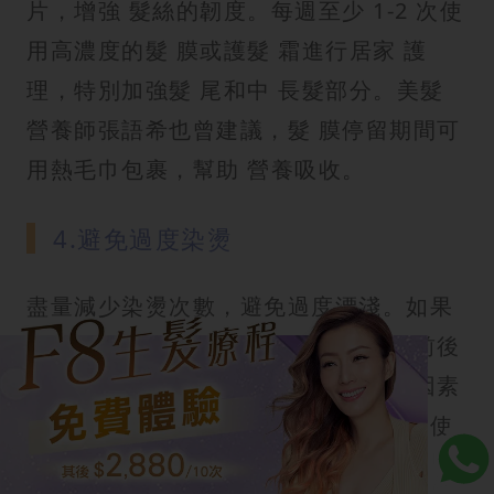
片，增強 髮絲的韌度。每週至少 1-2 次使
用高濃度的髮 膜或護髮 霜進行居家 護
理，特別加強髮 尾和中 長髮部分。美髮
營養師張語希也曾建議，髮 膜停留期間可
用熱毛巾包裹，幫助 營養吸收。
4.避免過度染燙
盡量減少染燙次數，避免過度漂淺。如果
必須染燙，需與髮型 師溝通，在處理前後
加強角 蛋白補充護髮。同時注意環境因素
（如紫外線）對頭髮的傷害，出門時可使
用防曬護髮產品。