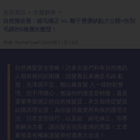
眼
美容資訊
生髮解密
>
>
袋
自然捲改善：縮毛矯正 vs. 離子燙優缺點大公開+告別
知
毛躁的5種層次髮型！
識
作者
:
Rachel Law
2025年11月13日
生
髮
解
自然捲髮質全攻略！許多女孩們和有自然捲的
密
人都有相同的困擾：頭髮看起來總是毛躁 亂
翹，光澤感不足，難以像直髮 人一樣輕鬆整
去
理。但不用擔心，無論你的捲度是輕微，還是
印
需要專業矯正的自然捲髮質，本文都將從髮質
知
結構原理出發，為你提供最實用有效的護理方
識
法、日常造型技巧，以及如「縮毛矯正」等專
業解決方案，讓頭髮呈現高級感的秀髮！文章
瘦
最後還有獨家護髮療程優惠大放送！
面