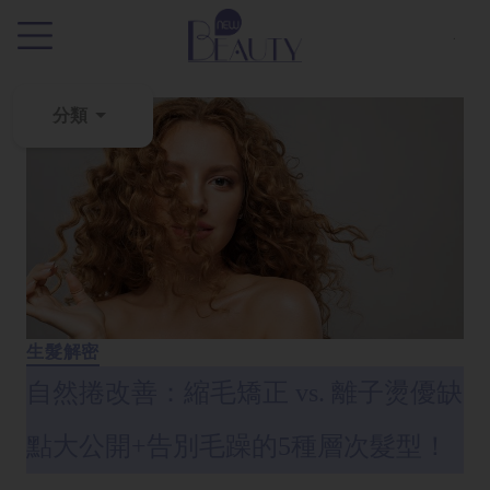
.
分類
粉
刺
黑
頭
百
科
生髮解密
美
自然捲改善：縮毛矯正 vs. 離子燙優缺
白
去
點大公開+告別毛躁的5種層次髮型！
斑