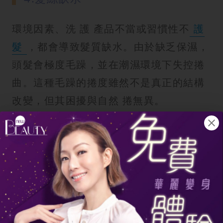
環境因素、洗 護 產品不當或習慣性不
護
髮
，都會導致髮質缺水。由於缺乏保濕，
頭髮會極度毛躁，並在潮濕環境下失控捲
曲。這種毛躁的捲度雖然不是真正的結構
改變，但其困擾與自然 捲無異。