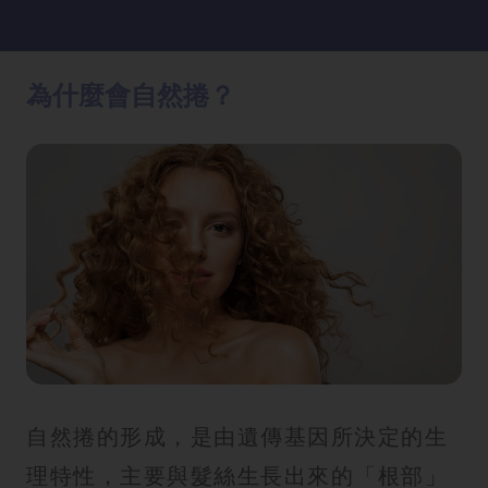
方
法
為什麼會自然捲？
鼻
鼾
解
決
減
肥
全
攻
略
消
自然捲的形成，是由遺傳基因所決定的生
除
虎
理特性，主要與髮絲生長出來的「根部」