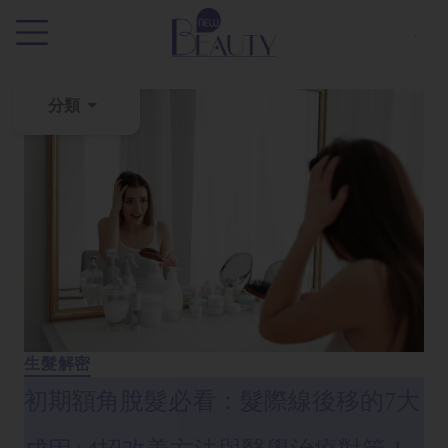
.
分類
粉
刺
黑
頭
百
科
美
生髮解密
白
去
初期額角脫髮必看：髮際線後移的7大
斑