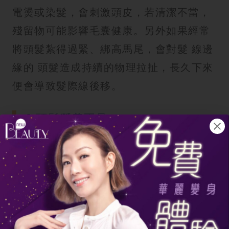
電燙或染髮，會刺激頭皮，若清潔不當，
殘留物可能影響毛囊健康。另外如果經常
將頭髮紮得過緊、綁高馬尾，會對髮 線邊
緣的 頭髮造成持續的物理拉扯，長久下來
便會導致髮際線後移。
6.頭髮營養不足
頭髮的健康 生長需要充足的養分，如果飲
食習慣不良例如是高油、高糖或過度節
食，缺乏富 含蛋白質、維他命B、鐵質和
鋅等的 食物，頭髮會缺乏原料而變得脆
弱，從而影響毛囊的健康生長。