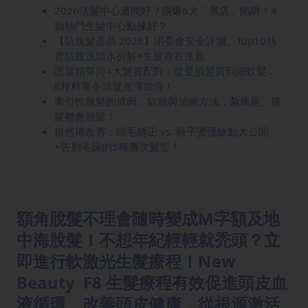
2026活髮中心邊間好？踢爆6大「黑店」陷阱！4
類熱門生髮中心點揀好？
【防脫髮產品 2026】消委會安全評測、Top10熱
賣防脫洗頭水拆解+生髮療程推薦
護髮精華與4大髮質配對：從受損髮質到細軟髮，
8種精華令頭髮光澤加倍！
牽引性脫髮的成因、症狀與治療方法，紮馬尾、接
髮都會脫髮！
自然捲改善：縮毛矯正 vs. 離子燙優缺點大公開
+告別毛躁的5種層次髮型！
額角脫髮不理會隨時變成M字額及地
中海脫髮！不想年紀輕輕就禿頭？立
即進行軟激光生髮療程！New
Beauty F8 生髮療程有效促進頭皮血
液循環、改善頭皮健康，從根源激活