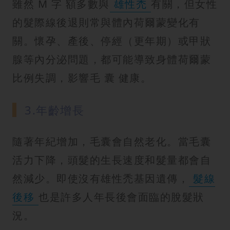
雖然 M 字 額多數與
雄性禿
有關，但女性
的髮際線後退則常與體內荷爾蒙變化有
關。懷孕、產後、停經（更年期）或甲狀
腺等內分泌問題，都可能導致身體荷爾蒙
比例失調，影響毛 囊 健康。
3.年齡增長
隨著年紀增加，毛囊會自然老化。當毛囊
活力下降，頭髮的生長速度和髮量都會自
然減少。即使沒有雄性禿基因遺傳，
髮線
後移
也是許多人年長後會面臨的脫髮狀
況。