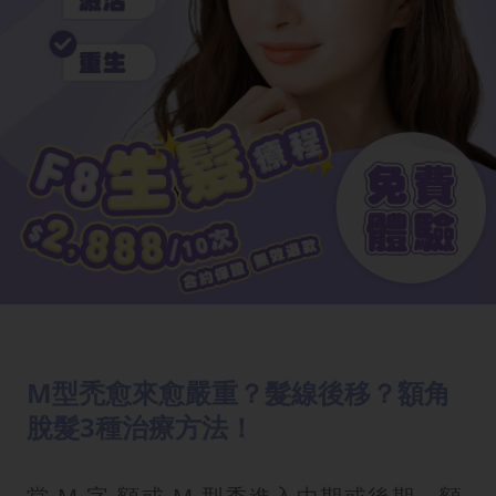
M型禿愈來愈嚴重？髮線後移？額角
脫髮3種治療方法！