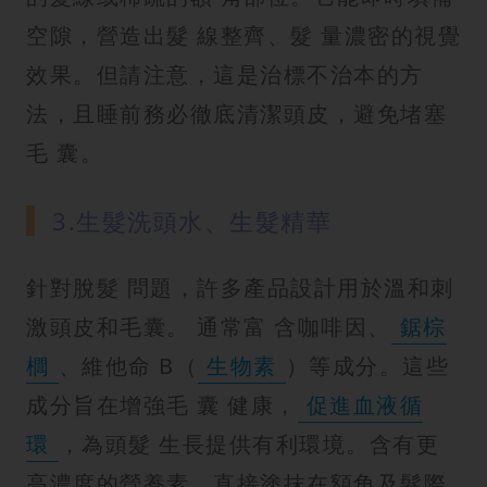
空隙，營造出髮 線整齊、髮 量濃密的視覺
效果。但請注意，這是治標不治本的方
法，且睡前務必徹底清潔頭皮，避免堵塞
毛 囊。
3.生髮洗頭水、生髮精華
針對脫髮 問題，許多產品設計用於溫和刺
激頭皮和毛囊。 通常富 含咖啡因、
鋸棕
櫚
、維他命 B（
生物素
）等成分。這些
成分旨在增強毛 囊 健康，
促進血液循
環
，為頭髮 生長提供有利環境。含有更
高濃度的營養素，直接塗抹在額角及髮際