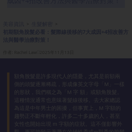
成因+4招改善方法與醫學治療對策！
眼
袋
知
美容資訊
生髮解密
>
>
識
初期額角脫髮必看：髮際線後移的7大成因+4招改善方
法與醫學治療對策！
生
髮
作者
:
Rachel Law
2025年11月13日
解
密
額角脫髮是許多現代人的隱憂，尤其是前額兩
去
側的頭髮逐漸稀疏，形成像英文字母「M」一樣
印
的形狀，我們稱之為「M 字 額」或額角脫髮。
知
這種情況通常也意味著髮線後移。去大家總認
識
為這是中年男士的困擾，但事實上，M 字額的
趨勢正不斷年輕化，許多二十多歲的人，甚至
瘦
女性也開始出現 m 字額的症狀。這不僅影響外
面
觀，更可能預示著潛在的雄性禿或m型禿的脫髮