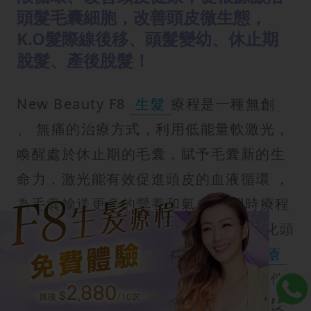
頭髮毛囊細胞，改善頭皮微生態，
K.O髮際線後移、頭髮變幼、休止期
脫髮、產後脫髮！
New Beauty F8
生髮
療程是一種無創
、 無痛的治療方式，利用低能量軟激光，
喚醒處於休止期的毛囊，賦予毛囊新的生
命力，激光能有效促進頭皮的血液循環 ，
為毛囊輸送更多的營養和氣血 。同時療程
配合獨家的養髮精華 ， 有助於深層淨化頭
皮 ， 消炎殺菌，改善
頭油
過多及
頭瘡
等問題，而且能激活頭皮底層幹細胞，使
頭皮血管及細胞再生，短時間內養成頭髮