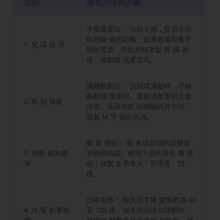
症狀
檢查方法與判斷
手指量度法： 在鏡子前，從眉毛頂
端到髮 線的距離，如果超過四隻手
1. 髮 線 後 移
指的寬度，可能意味著髮 際 線 後
移，或額頭 高度過高。
濕髮觀察法： 洗頭或濕髮時，仔細
觀察額 角兩側。若能清楚看到大量
2. 前 額 脫髮
頭皮，且兩側髮 線明顯高於中間，
就是 M 字 額的先兆。
髮 質 變化： 額 角或頭頂的頭髮是
3. 頭髮 越來越
否變得幼細、脆弱？這代表毛 囊 萎
薄
縮，頭髮 生長進入「胎毛化」階
段。
日常觀察： 每天正常掉 髮量約為 50
4. 掉 髮 數量檢
至 100 根。如果洗頭後或睡醒時，