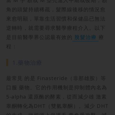
當 M 字 額或 M 型禿進入中期或後期，額
角的頭髮持續稀疏，髮際線後移的情況愈
來愈明顯，單靠生活習慣和保健品已無法
逆轉時，就需要尋求醫學療程介入。以下
是目前醫學界公認最有效的
脫髮治療
療
程：
1.藥物治療
最常見 的是 Finasteride（非那雄胺）等
口服 藥物。它的作用機制是抑制體內名為
5-alpha 還原酶的酵素，從而減少雄 激素
睾酮轉化為DHT（雙氫睾酮）。減少 DHT