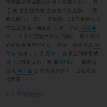
帶有脫髮基因遺傳的男性或部分女性，其
毛 囊 會對體內雄 激素的代謝產物——雙
氫睾酮（DHT）非常敏感。DHT 會持續攻
擊並逐漸縮小前額的毛 囊，導致
毛囊萎
縮
。這會使頭髮生長週期縮短，原本粗壯
的頭髮逐漸變得幼細、稀疏，最終形成
髮
際線
後移，引致
禿頭
。如果您的家族成
員（尤其是父系）有
脫髮問題
，那麼您
出現
M字額
的機會也會較高，這就是遺
傳因素。
2.荷爾蒙失調