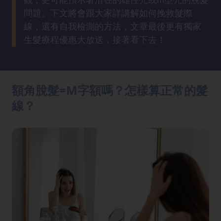
方
問題。下文將會跟大家詳講解如何挽救髮際
法
線，還有自我檢測的方法，文章最後更有獨家
生髮療程優惠大放送，接著看下去！
鼻
鼾
解
決
額角脫髮=M字額嗎？怎樣算正常的髮
線？
減
肥
全
攻
略
消
除
虎