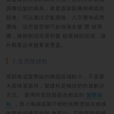
調整頭髮的佈局，來遮蓋前額兩側稀疏的
額角。可以嘗試空氣瀏海、八字瀏海或齊
瀏海。這些髮型能巧妙地落在髮 際 線周
圍，修飾額頭高度和髮 線後移的區域，讓
外觀看起來髮量更豐盈。
2.使用髮縫粉
當額角或髮際線的稀疏區域較小，不需要
大面積遮蓋時，髮縫粉是極佳的快速解決
方法。 選擇與您頭髮顏色相近的
髮際線
粉
，用小海綿或刷子輕輕按壓塗抹在後移
的髮線或稀疏的額 角部位。它能即時填補