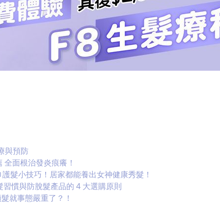
療與預防
薦 全面根治發炎痕癢！
巾護髮小技巧！居家都能養出女神健康秀髮！
習慣與防脫髮產品的 4 大選購原則
頭髮就事態嚴重了？！