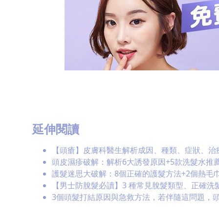
延伸閱讀
【頭瘡】皮膚科醫生解析成因、種類、症狀、治
頭皮濕疹破解：解析6大誘發原因+5款洗髮水推
護髮迷思大破解：8個正確的護髮方法+2個熱毛
【男士防脫髮必讀】3 種常見脫髮類型、正確洗髮
3個頭髮打結原因與急救方法，若伴隨這問題，