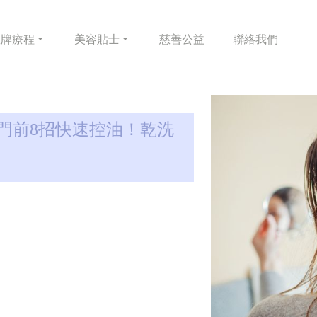
皇牌
療程
美容
貼士
慈善
公益
聯絡
我們
門前8招快速控油！乾洗