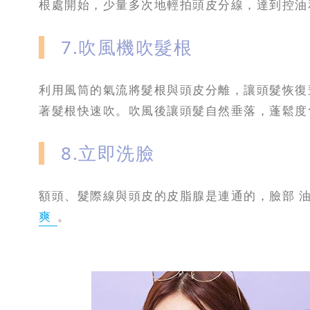
根處開始，少量多次地輕拍頭皮分線，達到控油
7.吹風機吹髮根
利用風筒的氣流將髮根與頭皮分離，讓頭髮恢復
著髮根快速吹。吹風後讓頭髮自然垂落，蓬鬆度
8.立即洗臉
額頭、髮際線與頭皮的皮脂腺是連通的，臉部 
爽
。