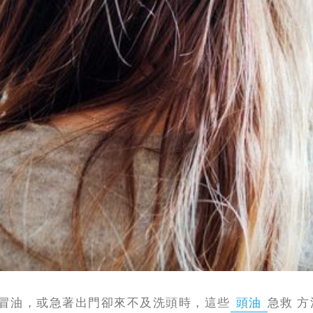
冒油，或急著出門卻來不及洗頭時，這些
頭油
急救 