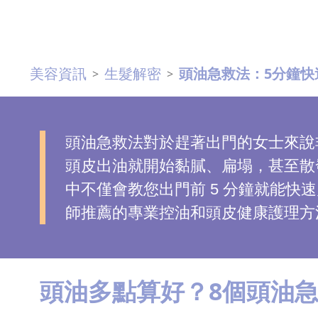
去
斑
美容資訊
生髮解密
頭油急救法：5分鐘快
>
>
眼
袋
知
識
頭油急救法對於趕著出門的女士來說
頭皮出油就開始黏膩、扁塌，甚至散
生
中不僅會教您出門前 5 分鐘就能
髮
師推薦的專業控油和頭皮健康護理方
解
密
去
頭油多點算好？8個頭油
印