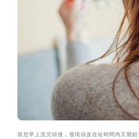
攻
略
消
除
虎
紋
當您早上洗完頭後，發現頭皮在短時間內又開始