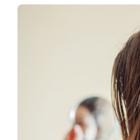
知
識
瘦
面
方
法
鼻
鼾
解
決
減
肥
全