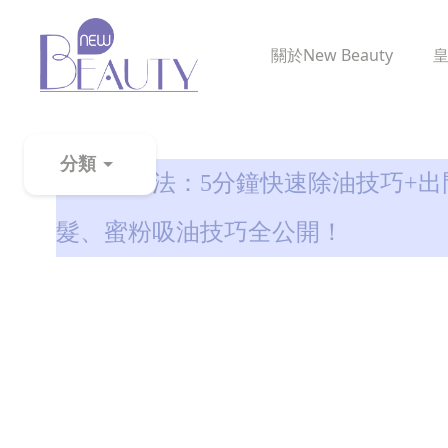
關於
New Beauty
生髮解密
分類
頭油急救法：5分鐘快速除油技巧+出
粉
髮、蜜粉吸油技巧全公開！
刺
黑
頭
百
科
美
白